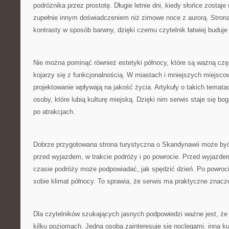
podróżnika przez prostotę. Długie letnie dni, kiedy słońce zostaj
zupełnie innym doświadczeniem niż zimowe noce z aurorą. Stro
kontrasty w sposób barwny, dzięki czemu czytelnik łatwiej buduje
Nie można pominąć również estetyki północy, które są ważną czę
kojarzy się z funkcjonalnością. W miastach i mniejszych miejsco
projektowanie wpływają na jakość życia. Artykuły o takich temat
osoby, które lubią kulturę miejską. Dzięki nim serwis staje się b
po atrakcjach.
Dobrze przygotowana strona turystyczna o Skandynawii może by
przed wyjazdem, w trakcie podróży i po powrocie. Przed wyjazd
czasie podróży może podpowiadać, jak spędzić dzień. Po powroc
sobie klimat północy. To sprawia, że serwis ma praktyczne znacz
Dla czytelników szukających jasnych podpowiedzi ważne jest, ż
kilku poziomach. Jedna osoba zainteresuje się noclegami, inna ku