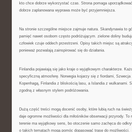
kto chce dobrze wykorzystać czas. Strona pomaga uporządkować 
dobrze zaplanowana wyprawa może być przyjemniejsza.
Na stronie szczególne miejsce zajmuje natura. Skandynawia to gór
pamięć nawet osobom często podróżującym. zielone doliny budują
człowiek czuje oddech przestrzeni. Opisy takich miejsc są atrakc
ponieważ pozwalają zainspirować się do działania.
Finlandia pojawiają się jako kraje o wyjątkowym charakterze. Każ
specyficzną atmosferę. Norwegia kojarzy się z fiordami, Szwecja 
Kopenhagą, Finlandia z bliskością lasu, a Islandia z wulkanami. 
zgodną z własnym stylem podróżowania.
Dużą część treści mogą docenić osoby, które lubią ruch na świe
daje ogromne możliwości dla miłośników obserwacji przyrody. To 
terenie ma wyjątkowy sens, bo otoczenie samo zachęca do odkryw
o takich tematach mogą pomóc dopasować trasę do możliwości.