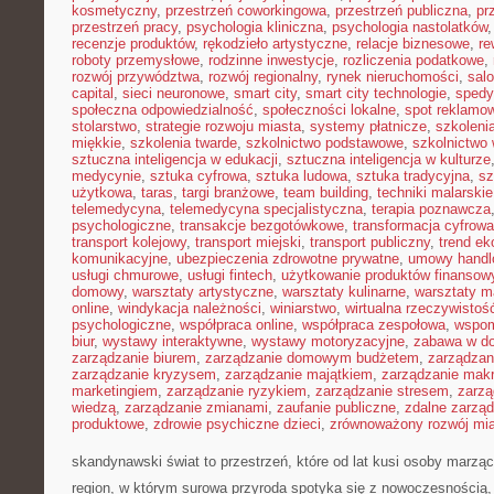
kosmetyczny
,
przestrzeń coworkingowa
,
przestrzeń publiczna
,
pr
przestrzeń pracy
,
psychologia kliniczna
,
psychologia nastolatków
recenzje produktów
,
rękodzieło artystyczne
,
relacje biznesowe
,
re
roboty przemysłowe
,
rodzinne inwestycje
,
rozliczenia podatkowe
,
rozwój przywództwa
,
rozwój regionalny
,
rynek nieruchomości
,
sal
capital
,
sieci neuronowe
,
smart city
,
smart city technologie
,
spedy
społeczna odpowiedzialność
,
społeczności lokalne
,
spot reklamo
stolarstwo
,
strategie rozwoju miasta
,
systemy płatnicze
,
szkoleni
miękkie
,
szkolenia twarde
,
szkolnictwo podstawowe
,
szkolnictwo
sztuczna inteligencja w edukacji
,
sztuczna inteligencja w kulturze
medycynie
,
sztuka cyfrowa
,
sztuka ludowa
,
sztuka tradycyjna
,
sz
użytkowa
,
taras
,
targi branżowe
,
team building
,
techniki malarskie
telemedycyna
,
telemedycyna specjalistyczna
,
terapia poznawcza
psychologiczne
,
transakcje bezgotówkowe
,
transformacja cyfrowa
transport kolejowy
,
transport miejski
,
transport publiczny
,
trend e
komunikacyjne
,
ubezpieczenia zdrowotne prywatne
,
umowy handl
usługi chmurowe
,
usługi fintech
,
użytkowanie produktów finansow
domowy
,
warsztaty artystyczne
,
warsztaty kulinarne
,
warsztaty m
online
,
windykacja należności
,
winiarstwo
,
wirtualna rzeczywistoś
psychologiczne
,
współpraca online
,
współpraca zespołowa
,
wspom
biur
,
wystawy interaktywne
,
wystawy motoryzacyjne
,
zabawa w d
zarządzanie biurem
,
zarządzanie domowym budżetem
,
zarządzan
zarządzanie kryzysem
,
zarządzanie majątkiem
,
zarządzanie mak
marketingiem
,
zarządzanie ryzykiem
,
zarządzanie stresem
,
zarzą
wiedzą
,
zarządzanie zmianami
,
zaufanie publiczne
,
zdalne zarzą
produktowe
,
zdrowie psychiczne dzieci
,
zrównoważony rozwój mi
skandynawski świat to przestrzeń, które od lat kusi osoby marzą
region, w którym surowa przyroda spotyka się z nowoczesnością