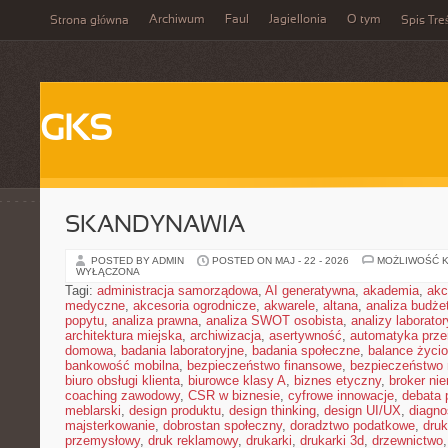
Archiwum
Faul
Jagiellonia
O tym
Strona główna
Spis Tre
GKS
SKANDYNAWIA
POSTED BY ADMIN
POSTED ON MAJ - 22 - 2026
MOŻLIWOŚĆ 
WYŁĄCZONA
Tagi:
administracja samorządowa
,
AI generatywna
,
akademia
,
akc
medyczne
,
akcesoria ogrodnicze
,
akwarele
,
altana
,
analiza budże
popytu
,
analiza prawna
,
analiza SWOT osobista
,
analizy laborator
architektura miejska
,
archiwizacja
,
asertywność
,
automatyka prz
domowa
,
badania laboratoryjne
,
badania społeczne
,
balance życi
bankowość mobilna
,
bezpieczeństwo finansowe
,
bezpieczeństwo 
biuro obsługi klienta
,
biurowce klasy A
,
biznes etyczny
,
broker ni
coaching zawodowy
,
CSR w biznesie
,
cyfrowe innowacje
,
debata 
meblarski
,
design produktu
,
design thinking
,
design UI/UX
,
diagno
majsterkowanie
,
dobrostan społeczny
,
doradztwo podatkowe
,
dru
przemysłowy
,
druk reklamowy
,
drukarki
,
drukarki 3d
,
drzewnictwo