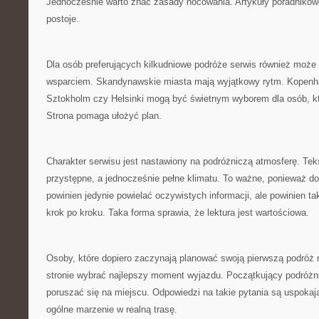
Jednocześnie warto znać zasady nocowania. Artykuły poradniko
postoje.
Dla osób preferujących kilkudniowe podróże serwis również moż
wsparciem. Skandynawskie miasta mają wyjątkowy rytm. Kopenh
Sztokholm czy Helsinki mogą być świetnym wyborem dla osób, kt
Strona pomaga ułożyć plan.
Charakter serwisu jest nastawiony na podróżniczą atmosferę. Te
przystępne, a jednocześnie pełne klimatu. To ważne, ponieważ do
powinien jedynie powielać oczywistych informacji, ale powinien t
krok po kroku. Taka forma sprawia, że lektura jest wartościowa.
Osoby, które dopiero zaczynają planować swoją pierwszą podróż 
stronie wybrać najlepszy moment wyjazdu. Początkujący podróżni
poruszać się na miejscu. Odpowiedzi na takie pytania są uspokaj
ogólne marzenie w realną trasę.