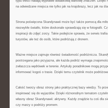
typu treści nadają wyprawie dodatkową warstwę znaczeń. Dzięki 
na odwiedzane miejsca nie tylko jak na krajobrazy, lecz jak na śla
Strona poświęcona Skandynawii może być także pomocą dla miłoś
niezwykłe światło, które doskonale sprawdzają się w fotografii. C
inspiracji do zdjęć zorzy. Takie podejście sprawia, że serwis trafi
turystów, ale też do osób, które podróżują z dronem.
Ważne miejsce zajmuje również świadomość podróżnicza. Skandy
postrzegana jako przyjazna, ale każda podróż wymaga znajomośc
zwłaszcza wędrówek w terenie. Artykuły poradnikowe mogą przyp
informować kogoś o trasie. Dzięki temu czytelnik może podróżowa
Całość tworzy obraz strony jako praktycznej bazy wiedzy. To prze
inspirować się do wyjazdów. Dzięki różnorodnym tematom czytel
własny obraz Skandynawii: aktywny. Każdy znajdzie tu coś dla sie
czy marzy o podróży promem.