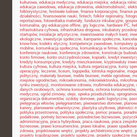
kulturowa
,
edukacja medyczna
,
edukacja miejska
,
edukacja rolni
edukacja zawodowa
,
edukacja zdrowotna
,
elektromobilność
,
elek
folklorystyczne
,
festiwale ludowe
,
finanse korporacyjne
,
finanse p
działalności
,
finansowanie nauki
,
fintech
,
folklor regionalny
,
fotogr
reportażowa
,
fotowoltaika materiały
,
fundusze inkubacyjne
,
gospod
komunalna
,
gry edukacyjne offline
,
gry logiczne
,
hardware PC
,
he
infrastruktura cyfrowa
,
infrastruktura drogowa
,
inkubatory przedsię
startupów
,
instalacje artystyczne
,
inwestowanie małych kwot
,
inw
ekologiczne
,
inwestycje społeczne
,
kampanie społeczne
,
kancela
know-how
,
kodeks etyczny
,
kompetencje zawodowe
,
komputery 
mobilne
,
komunikacja społeczna
,
komunikacja w firmie
,
komunika
konferencje naukowe
,
konferencje zdrowotne
,
konstrukcje budowl
konto firmowe
,
konto oszczędnościowe
,
kopiarki
,
kredyt inwestyc
kredyty konsumpcyjne
,
kredyty mieszkaniowe
,
kryptowaluty inwe
kultura cyfrowa
,
kultura miejska
,
kultura organizacyjna
,
kursy spec
operacyjny
,
leczenie
,
liceum
,
logopedia
,
lotniska regionalne
,
maga
polityczny
,
materiały biurowe
,
meble biurowe
,
meble ogrodowe
,
me
miejskie ogrodnictwo
,
mikroekonomia
,
mikroelektronika
,
mikrofin
rynku inwestycji
,
monitorowanie zdrowia
,
multimedia edukacyjne
,
danych osobowych
,
ochrona konsumenta
,
ochrona konsumentów
medyczna
,
ogród zimowy
,
oleje
,
opieka przedszkolna
,
oprogramow
organizacja dokumentów
,
ozdoby domowe
,
parki logistyczne
,
pas
pielęgnacja włosów
,
pielęgniarstwo
,
piwowarstwo domowe
,
planow
kariery
,
planowanie urbanistyczne
,
plastyka użytkowa
,
płatności 
polityka przestrzenna
,
polityka społeczna
,
pomoc prawna
,
poradni
podatkowe
,
portrety biznesowe
,
pośrednictwo biznesowe
,
pożycz
administracyjna
,
praca hybrydowa
,
praca naukowa
,
praca zespoło
biznesowe
,
prawo konsumenckie
,
prawo lokalne
,
prawo spadkowe
zdrowia
,
projektowanie wnętrz
,
projekty architektoniczne wnętrz
,
p
projekty krajobrazowe
,
projekty społeczne
,
projekty społeczne mie