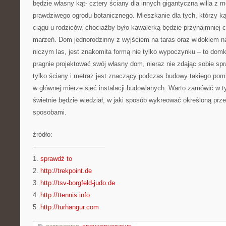
będzie własny kąt- cztery ściany dla innych gigantyczna willa z 
prawdziwego ogrodu botanicznego. Mieszkanie dla tych, którzy 
ciągu u rodziców, chociażby było kawalerką będzie przynajmniej
marzeń. Dom jednorodzinny z wyjściem na taras oraz widokiem na
niczym las, jest znakomita formą nie tylko wypoczynku – to domk
pragnie projektować swój własny dom, nieraz nie zdając sobie spr
tylko ściany i metraż jest znaczący podczas budowy takiego pom
w głównej mierze sieć instalacji budowlanych. Warto zamówić w ty
świetnie będzie wiedział, w jaki sposób wykreować określoną prz
sposobami.
źródło:
———————————
1.
sprawdź to
2.
http://trekpoint.de
3.
http://tsv-borgfeld-judo.de
4.
http://ttennis.info
5.
http://turhangur.com