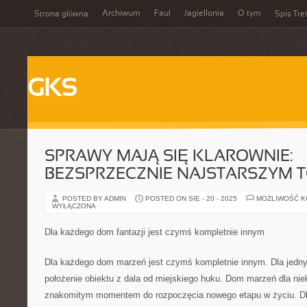
Archiwum
Faul
Jagiellonia
O tym
Strona główna
Spis Tre
GKS
SPRAWY MAJĄ SIĘ KLAROWNIE:
BEZSPRZECZNIE NAJSTARSZYM
POSTED BY ADMIN
POSTED ON SIE - 20 - 2025
MOŻLIWOŚĆ 
WYŁĄCZONA
Dla każdego dom fantazji jest czymś kompletnie innym
Dla każdego dom marzeń jest czymś kompletnie innym. Dla jednyc
położenie obiektu z dala od miejskiego huku. Dom marzeń dla ni
znakomitym momentem do rozpoczęcia nowego etapu w życiu. D