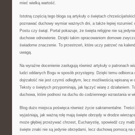
mieć wielką wartość.
Istotną częścią tego bloga są artykuły o świętach chrześcijański
poznawać duchowy wymiar ważnych dni, a także lepiej rozumieć 
Postu czy świąt. Portal pokazuje, że święta religijne nie są jedy
duchowe odnowienie. Dzięki takim opracowaniom domowe zwyczaj
świadome znaczenie. To przestrzeń, które uczy patrzeć na kalend
uwagą.
Na wyraźne docenienie zasługują również artykuły o patronach wi
ludzi oddanych Bogu w sposób przystępny. Dzięki temu odbiorca
dojrzałość nie jest czymś odległym, lecz możliwością wpisaną w 
Teksty o świętych przypominają, jak łączyć wiarę z działaniem. T
duchowa, które podnosi na duchu do codziennego wzrastania w wi
Blog dużo miejsca poświęca również życie sakramentalne. Treści
wyjaśniają, jak ważną rolę mają święte obrzędy w drodze wierzące
może głębiej przeżywać chrzest, Eucharystię, spowiedź czy małż
święte znaki nie są jedynie obrzędami, lecz duchową pomocą na c