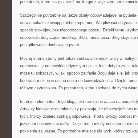
przestrzeń, które uczy patrzeć na liturgię z większym zrozumieni
Szczególnie potrzebne są także działy odpowiadające na pytania c
serwis pokazuje swoją praktyczną stronę. Wątpliwości dotyczące r
sposób spokojny, bez niepotrzebnego patosu. Dzięki temu użytko
odpowiedzi dotyczące modlitwy, Biblii, moralności. Blog staje si
porządkowaniu duchowych pytań.
Mocną stroną strony jest także zestawianie nauki wiary z realnym
ogranicza się na encyklopedycznym opisie, lecz dotyka życia taki
może tu zobaczyć, w jaki sposób zaufanie Bogu daje siłę, jak prz
budować rodzinę w duchu dobra i odpowiedzialności. Dzięki temu p
różnym czytelnikom. To przestrzeń, które zachęca do życia wiarą
Istotnym elementem tego bloga jest również otwarcie na perspek
Artykuły kierowane do młodzieży pokazują, że chrześcijaństwo mo
tych, którzy dopiero szukają odpowiedzi. Portal tworzy pomost m
językiem obecnych czasów. Dzięki temu młody odbiorca może dos
pokolenia są ważne. To potrzebne miejsce dla tych, którzy szuka