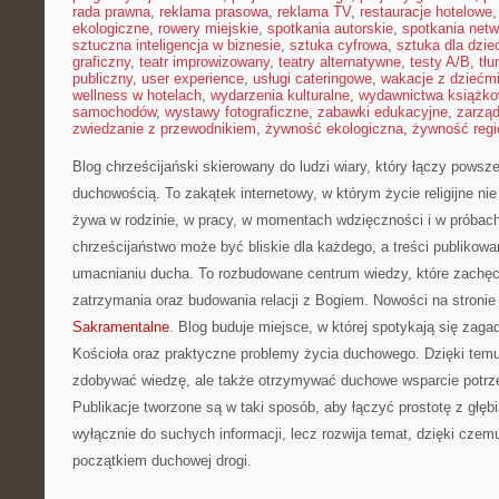
rada prawna
,
reklama prasowa
,
reklama TV
,
restauracje hotelowe
ekologiczne
,
rowery miejskie
,
spotkania autorskie
,
spotkania net
sztuczna inteligencja w biznesie
,
sztuka cyfrowa
,
sztuka dla dzie
graficzny
,
teatr improwizowany
,
teatry alternatywne
,
testy A/B
,
tł
publiczny
,
user experience
,
usługi cateringowe
,
wakacje z dziećm
wellness w hotelach
,
wydarzenia kulturalne
,
wydawnictwa książk
samochodów
,
wystawy fotograficzne
,
zabawki edukacyjne
,
zarzą
zwiedzanie z przewodnikiem
,
żywność ekologiczna
,
żywność regi
Blog chrześcijański skierowany do ludzi wiary, który łączy powsz
duchowością. To zakątek internetowy, w którym życie religijne nie 
żywa w rodzinie, w pracy, w momentach wdzięczności i w próbach
chrześcijaństwo może być bliskie dla każdego, a treści publikowa
umacnianiu ducha. To rozbudowane centrum wiedzy, które zachęca
zatrzymania oraz budowania relacji z Bogiem. Nowości na stroni
Sakramentalne
. Blog buduje miejsce, w której spotykają się zagad
Kościoła oraz praktyczne problemy życia duchowego. Dzięki temu
zdobywać wiedzę, ale także otrzymywać duchowe wsparcie potrz
Publikacje tworzone są w taki sposób, aby łączyć prostotę z głęb
wyłącznie do suchych informacji, lecz rozwija temat, dzięki czemu
początkiem duchowej drogi.