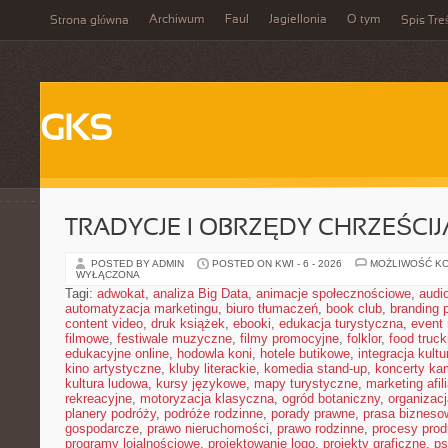
Archiwum
Faul
Jagiellonia
O tym
Strona główna
Spis Tre
GKS
TRADYCJE I OBRZĘDY CHRZEŚCIJ
POSTED BY ADMIN
POSTED ON KWI - 6 - 2026
MOŻLIWOŚĆ K
WYŁĄCZONA
Tagi:
adwokat
,
analiza Big Data
,
animacje społecznościowe
,
audi
automatyzacja marketingu
,
biuro tłumaczeń
,
book club
,
branding 
content video
,
druk książek
,
ebooki
,
edukacja turystyczna
,
event
filmowe
,
festiwale muzyczne
,
filmy promocyjne
,
folklor
,
food truck
edukacyjne online
,
hodowla koni
,
hotele butikowe
,
integracja kult
kino artystyczne
,
kluby literackie
,
komedia stand-up
,
koncerty ka
kultura ludowa
,
kursy językowe
,
mapy turystyczne
,
marketing afil
rekreacyjne
,
motoryzacja klasyczna
,
ogród botaniczny
,
organizac
planery podróży
,
podróże rodzinne
,
porady prawne
,
prasa bizneso
gospodarcze
,
prawo nieruchomości
,
prawo rodzinne
,
procesy prod
programy lojalnościowe
,
projektowanie logo
,
projekty graficzne
,
ps