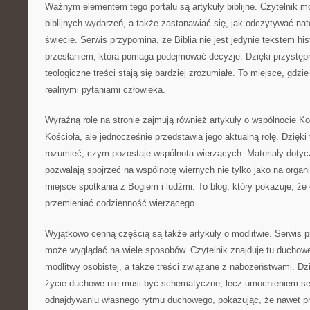
Ważnym elementem tego portalu są artykuły biblijne. Czytelnik 
biblijnych wydarzeń, a także zastanawiać się, jak odczytywać nat
świecie. Serwis przypomina, że Biblia nie jest jedynie tekstem h
przesłaniem, która pomaga podejmować decyzje. Dzięki przystę
teologiczne treści stają się bardziej zrozumiałe. To miejsce, gdzie 
realnymi pytaniami człowieka.
Wyraźną rolę na stronie zajmują również artykuły o wspólnocie Koś
Kościoła, ale jednocześnie przedstawia jego aktualną rolę. Dzięki
rozumieć, czym pozostaje wspólnota wierzących. Materiały dotycz
pozwalają spojrzeć na wspólnotę wiernych nie tylko jako na organi
miejsce spotkania z Bogiem i ludźmi. To blog, który pokazuje, ż
przemieniać codzienność wierzącego.
Wyjątkowo cenną częścią są także artykuły o modlitwie. Serwis 
może wyglądać na wiele sposobów. Czytelnik znajduje tu ducho
modlitwy osobistej, a także treści związane z nabożeństwami. Dzi
życie duchowe nie musi być schematyczne, lecz umocnieniem se
odnajdywaniu własnego rytmu duchowego, pokazując, że nawet pr