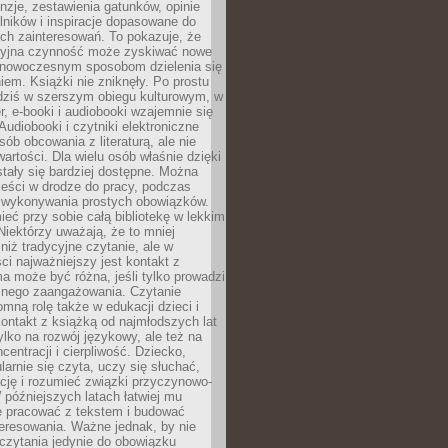
nzje, zestawienia gatunków, opinie
lników i inspiracje dopasowane do
ch zainteresowań. To pokazuje, że
cyjna czynność może zyskiwać nowe
i nowoczesnym sposobom dzielenia się
em. Książki nie zniknęły. Po prostu
 dziś w szerszym obiegu kulturowym, w
r, e-booki i audiobooki wzajemnie się
Audiobooki i czytniki elektroniczne
sób obcowania z literaturą, ale nie
wartości. Dla wielu osób właśnie dzięki
stały się bardziej dostępne. Można
eści w drodze do pracy, podczas
 wykonywania prostych obowiązków.
eć przy sobie całą bibliotekę w lekkim
Niektórzy uważają, że to mniej
niż tradycyjne czytanie, ale w
ci najważniejszy jest kontakt z
ma może być różna, jeśli tylko prowadzi
znego zaangażowania. Czytanie
mną rolę także w edukacji dzieci i
ontakt z książką od najmłodszych lat
ylko na rozwój językowy, ale też na
centracji i cierpliwość. Dziecko,
larnie się czyta, uczy się słuchać,
ację i rozumieć związki przyczynowo-
późniejszych latach łatwiej mu
e pracować z tekstem i budować
eresowania. Ważne jednak, by nie
czytania jedynie do obowiązku