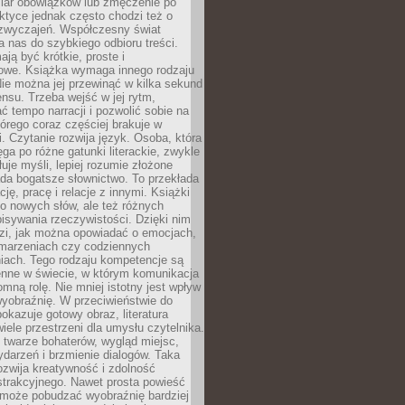
iar obowiązków lub zmęczenie po
ktyce jednak często chodzi też o
zwyczajeń. Współczesny świat
 nas do szybkiego odbioru treści.
ają być krótkie, proste i
owe. Książka wymaga innego rodzaju
ie można jej przewinąć w kilka sekund
ensu. Trzeba wejść w jej rytm,
 tempo narracji i pozwolić sobie na
tórego coraz częściej brakuje w
. Czytanie rozwija język. Osoba, która
ęga po różne gatunki literackie, zwykle
łuje myśli, lepiej rozumie złożone
iada bogatsze słownictwo. To przekłada
ję, pracę i relacje z innymi. Książki
ko nowych słów, ale też różnych
isywania rzeczywistości. Dzięki nim
dzi, jak można opowiadać o emocjach,
 marzeniach czy codziennych
iach. Tego rodzaju kompetencje są
enne w świecie, w którym komunikacja
mną rolę. Nie mniej istotny jest wpływ
yobraźnię. W przeciwieństwie do
pokazuje gotowy obraz, literatura
iele przestrzeni dla umysłu czytelnika.
 twarze bohaterów, wygląd miejsc,
darzeń i brzmienie dialogów. Taka
zwija kreatywność i zdolność
strakcyjnego. Nawet prosta powieść
może pobudzać wyobraźnię bardziej