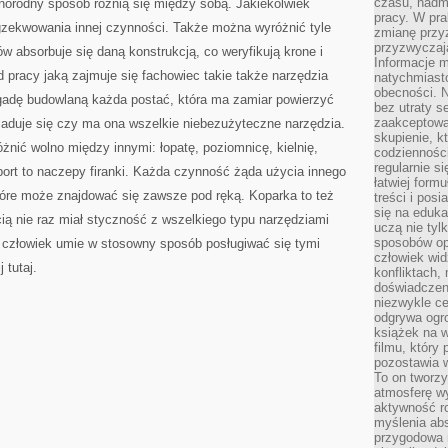
czasu, nadm
norodny sposób różnią się między sobą. Jakiekolwiek
pracy. W pra
gzekwowania innej czynności. Także można wyróżnić tyle
zmianę przy
przyzwyczaja
w absorbuje się daną konstrukcją, co weryfikują krone i
Informacje m
pracy jaką zajmuje się fachowiec takie także narzędzia
natychmiast
obecności. N
gadę budowlaną każda postać, która ma zamiar powierzyć
bez utraty s
zaakceptować
aduje się czy ma ona wszelkie niebezużyteczne narzędzia.
skupienie, k
nić wolno między innymi: łopatę, poziomnicę, kielnię,
codzienności
regularnie si
port to naczepy firanki. Każda czynność żąda użycia innego
łatwiej formu
tóre może znajdować się zawsze pod ręką. Koparka to też
treści i pos
się na edukac
ią nie raz miał styczność z wszelkiego typu narzędziami
uczą nie tyl
sposobów op
człowiek umie w stosowny sposób posługiwać się tymi
człowiek wi
 tutaj.
konfliktach,
doświadczen
niezwykle c
odgrywa ogro
książek na w
filmu, który 
pozostawia w
To on tworzy
atmosferę wy
aktywność ro
myślenia ab
przygodowa 