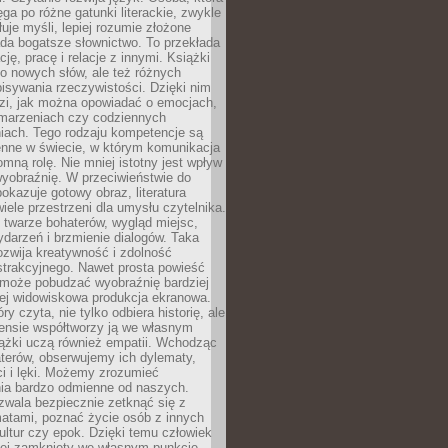
ęga po różne gatunki literackie, zwykle
łuje myśli, lepiej rozumie złożone
iada bogatsze słownictwo. To przekłada
ję, pracę i relacje z innymi. Książki
ko nowych słów, ale też różnych
isywania rzeczywistości. Dzięki nim
dzi, jak można opowiadać o emocjach,
 marzeniach czy codziennych
iach. Tego rodzaju kompetencje są
enne w świecie, w którym komunikacja
mną rolę. Nie mniej istotny jest wpływ
yobraźnię. W przeciwieństwie do
pokazuje gotowy obraz, literatura
iele przestrzeni dla umysłu czytelnika.
 twarze bohaterów, wygląd miejsc,
darzeń i brzmienie dialogów. Taka
zwija kreatywność i zdolność
strakcyjnego. Nawet prosta powieść
może pobudzać wyobraźnię bardziej
iej widowiskowa produkcja ekranowa.
ry czyta, nie tylko odbiera historię, ale
nsie współtworzy ją we własnym
iążki uczą również empatii. Wchodząc
terów, obserwujemy ich dylematy,
ci i lęki. Możemy zrozumieć
ia bardzo odmienne od naszych.
ozwala bezpiecznie zetknąć się z
matami, poznać życie osób z innych
ultur czy epok. Dzięki temu człowiek
niej zamknięty we własnym punkcie