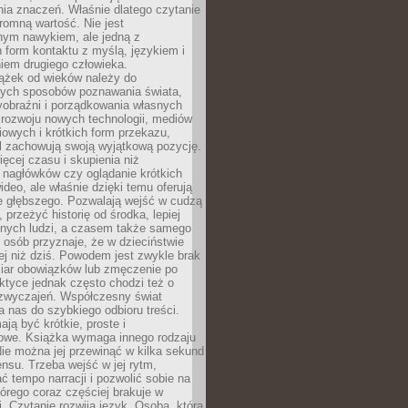
ia znaczeń. Właśnie dlatego czytanie
romną wartość. Nie jest
nym nawykiem, ale jedną z
 form kontaktu z myślą, językiem i
iem drugiego człowieka.
iążek od wieków należy do
zych sposobów poznawania świata,
yobraźni i porządkowania własnych
 rozwoju nowych technologii, mediów
owych i krótkich form przekazu,
l zachowują swoją wyjątkową pozycję.
cej czasu i skupienia niż
 nagłówków czy oglądanie krótkich
ideo, ale właśnie dzięki temu oferują
e głębszego. Pozwalają wejść w cudzą
 przeżyć historię od środka, lepiej
nnych ludzi, a czasem także samego
e osób przyznaje, że w dzieciństwie
ej niż dziś. Powodem jest zwykle brak
iar obowiązków lub zmęczenie po
ktyce jednak często chodzi też o
zwyczajeń. Współczesny świat
 nas do szybkiego odbioru treści.
ają być krótkie, proste i
owe. Książka wymaga innego rodzaju
ie można jej przewinąć w kilka sekund
ensu. Trzeba wejść w jej rytm,
 tempo narracji i pozwolić sobie na
tórego coraz częściej brakuje w
. Czytanie rozwija język. Osoba, która