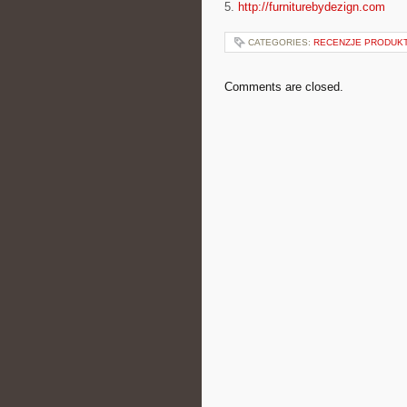
5.
http://furniturebydezign.com
CATEGORIES:
RECENZJE PRODUK
Comments are closed.