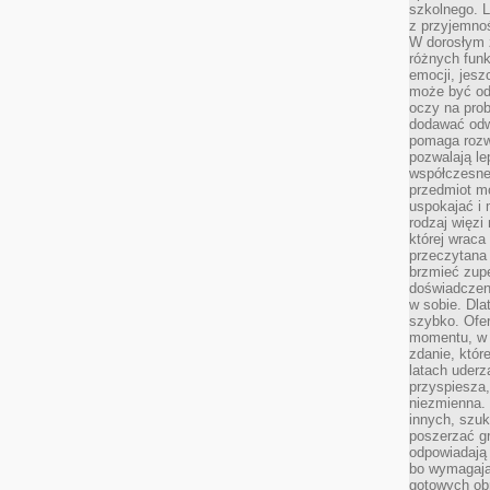
szkolnego. L
z przyjemno
W dorosłym ż
różnych funk
emocji, jesz
może być od
oczy na prob
dodawać odwa
pomaga rozw
pozwalają l
współczesneg
przedmiot m
uspokajać i 
rodzaj więzi
której wraca
przeczytana
brzmieć zupe
doświadczeni
w sobie. Dla
szybko. Ofe
momentu, w 
zdanie, któr
latach uderz
przyspiesza,
niezmienna. 
innych, szu
poszerzać gr
odpowiadają
bo wymagają
gotowych ob