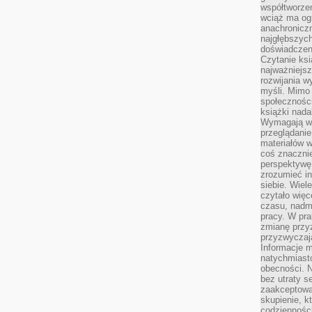
współtworzen
wciąż ma og
anachronicz
najgłębszych
doświadczen
Czytanie ks
najważniejs
rozwijania w
myśli. Mimo
społeczności
książki nada
Wymagają wię
przeglądanie
materiałów w
coś znaczni
perspektywę,
zrozumieć i
siebie. Wiel
czytało więc
czasu, nadm
pracy. W pra
zmianę przy
przyzwyczaja
Informacje m
natychmiast
obecności. N
bez utraty s
zaakceptować
skupienie, k
codzienności