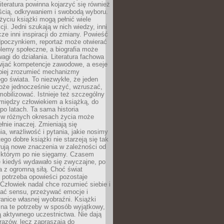
iteratura powinna kojarzyć się również
ścią, odkrywaniem i swobodą wyboru.
yciu książki mogą pełnić wiele
cji. Jedni szukają w nich wiedzy, inni
cze inni inspiracji do zmiany. Powieść
poczynkiem, reportaż może otwierać
lemy społeczne, a biografia może
gi do działania. Literatura fachowa
ijać kompetencje zawodowe, a eseje
epiej zrozumieć mechanizmy
o świata. To niezwykłe, że jeden
oże jednocześnie uczyć, wzruszać,
mobilizować. Istnieje też szczególny
 między człowiekiem a książką, do
 po latach. Ta sama historia
 w różnych okresach życia może
łnie inaczej. Zmieniają się
a, wrażliwość i pytania, jakie nosimy
tego dobre książki nie starzeją się tak
rują nowe znaczenia w zależności od
którym po nie sięgamy. Czasem
e kiedyś wydawało się zwyczajne, po
a z ogromną siłą. Choć świat
 potrzeba opowieści pozostaje
Człowiek nadal chce rozumieć siebie i
kać sensu, przeżywać emocje i
anice własnej wyobraźni. Książki
 na te potrzeby w sposób wyjątkowy,
 aktywnego uczestnictwa. Nie dają
razów, lecz zapraszają do