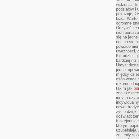
widzenia. T
podziałów i
pokazuje, ż
biała. Warto
ogromne zna
Oczywiście n
nich porusza
się na jednej
odcina się n
powiadomień
uważności, 
Kilkadziesią
bardziej niż
Umysł dosta
jednej opowi
między dzies
osób wraca d
rekomendacj
takim jak
po
znaleźć rece
innych czyte
indywidualny
nawet trady
życie dzięk
doświadczeni
funkcjonują
którym papie
uzupełniają. 
zmieniły spo