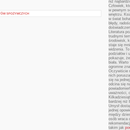
niż najbardz
Człowiek, któ
w pewnym se
TÓW SPOŻYWCZYCH
wnętrzu. Ks
w świat boha
błędy, radoś
doświadczen
Literatura p
trudnymi te
środowisk, k
staje się m
widzenia. T
podziałów i
pokazuje, ż
biała. Warto
ogromne zna
Oczywiście n
nich porusza
się na jednej
odcina się n
powiadomień
uważności, 
Kilkadziesią
bardziej niż
Umysł dosta
jednej opowi
między dzies
osób wraca d
rekomendacj
takim jak
po