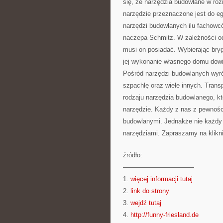
się, że narzędzia budowlane w róż
narzędzie przeznaczone jest do e
narzędzi budowlanych ilu fachowcó
naczepa Schmitz. W zależności od 
musi on posiadać. Wybierając bry
jej wykonanie własnego domu dowi
Pośród narzędzi budowlanych wyróż
szpachlę oraz wiele innych. Trans
rodzaju narzędzia budowlanego, k
narzędzie. Każdy z nas z pewnośc
budowlanymi. Jednakże nie każdy 
narzędziami. Zapraszamy na kliknij
źródło:
———————————
1.
więcej informacji tutaj
2.
link do strony
3.
wejdź tutaj
4.
http://funny-friesland.de