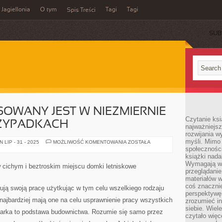
Jagiellonia
O tym
Tagi
Tagi
Spis Treści
SUB
OWANY JEST W NIEZMIERNIE
Czytanie ks
ZYPADKACH
najważniejs
rozwijania w
myśli. Mimo
TRANSPORT
LIP - 31 - 2025
MOŻLIWOŚĆ KOMENTOWANIA
ZOSTAŁA
STOSOWANY
społeczności
JEST
książki nada
W
Wymagają wię
NIEZMIERNIE
ichym i beztroskim miejscu domki letniskowe
ROZMAITYCH
przeglądanie
PRZYPADKACH
materiałów w
coś znaczni
ją swoją pracę użytkując w tym celu wszelkiego rodzaju
perspektywę,
 najbardziej mają one na celu usprawnienie pracy wszystkich
zrozumieć i
siebie. Wiel
parka to podstawa budownictwa. Rozumie się samo przez
czytało więc