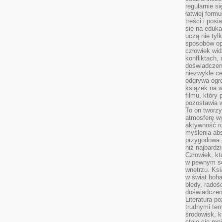
regularnie si
łatwiej formu
treści i pos
się na edukac
uczą nie tyl
sposobów op
człowiek wi
konfliktach,
doświadczen
niezwykle c
odgrywa ogro
książek na w
filmu, który 
pozostawia w
To on tworzy
atmosferę wy
aktywność ro
myślenia ab
przygodowa 
niż najbardz
Człowiek, któ
w pewnym se
wnętrzu. Ks
w świat boha
błędy, radoś
doświadczen
Literatura p
trudnymi te
środowisk, k
staje się m