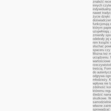
znaleźć rece
innych czyte
indywidualny
nawet trady
życie dzięk
doświadczeni
funkcjonują
którym papie
uzupełniają. 
zmieniły spo
odebrały jej 
nim książki 
słuchać powi
spaceru czy
Można też mi
urządzeniu. 
wartościowe 
rzeczywistoś
treścią. For
do autentyc
odgrywa ogro
młodzieży. K
wpływa nie t
zdolność kon
któremu regu
śledzić narr
skutkowe. W 
samodzielni
własne zaint
sprowadzać 