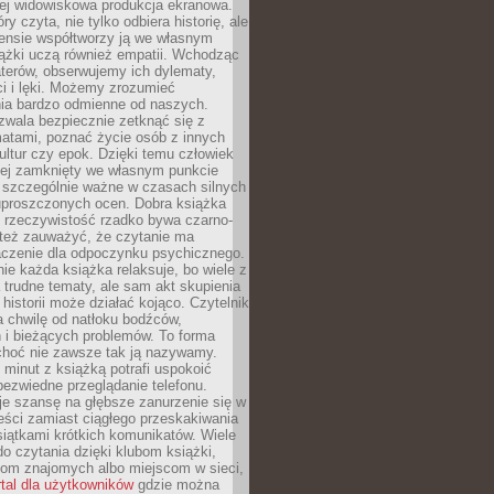
iej widowiskowa produkcja ekranowa.
ry czyta, nie tylko odbiera historię, ale
nsie współtworzy ją we własnym
iążki uczą również empatii. Wchodząc
terów, obserwujemy ich dylematy,
ci i lęki. Możemy zrozumieć
ia bardzo odmienne od naszych.
ozwala bezpiecznie zetknąć się z
matami, poznać życie osób z innych
ultur czy epok. Dzięki temu człowiek
niej zamknięty we własnym punkcie
o szczególnie ważne w czasach silnych
 uproszczonych ocen. Dobra książka
e rzeczywistość rzadko bywa czarno-
 też zauważyć, że czytanie ma
czenie dla odpoczynku psychicznego.
ie każda książka relaksuje, bo wiele z
 trudne tematy, ale sam akt skupienia
 historii może działać kojąco. Czytelnik
a chwilę od natłoku bodźców,
 i bieżących problemów. To forma
choć nie zawsze tak ją nazywamy.
t minut z książką potrafi uspokoić
 bezwiedne przeglądanie telefonu.
je szansę na głębsze zanurzenie się w
eści zamiast ciągłego przeskakiwania
iątkami krótkich komunikatów. Wiele
o czytania dzięki klubom książki,
om znajomych albo miejscom w sieci,
rtal dla użytkowników
gdzie można