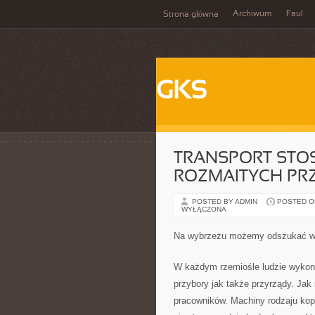
Archiwum
Faul
Strona główna
GKS
TRANSPORT STOS
ROZMAITYCH PR
POSTED BY ADMIN
POSTED ON 
WYŁĄCZONA
Na wybrzeżu możemy odszukać w c
W każdym rzemiośle ludzie wykonu
przybory jak także przyrządy. Jak
pracowników. Machiny rodzaju ko