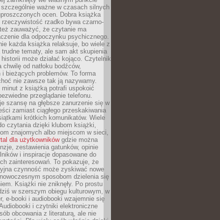
o szczególnie ważne w czasach silnych
 uproszczonych ocen. Dobra książka
e rzeczywistość rzadko bywa czarno-
 też zauważyć, że czytanie ma
czenie dla odpoczynku psychicznego.
ie każda książka relaksuje, bo wiele z
 trudne tematy, ale sam akt skupienia
 historii może działać kojąco. Czytelnik
a chwilę od natłoku bodźców,
 i bieżących problemów. To forma
choć nie zawsze tak ją nazywamy.
t minut z książką potrafi uspokoić
 bezwiedne przeglądanie telefonu.
je szansę na głębsze zanurzenie się w
eści zamiast ciągłego przeskakiwania
iątkami krótkich komunikatów. Wiele
o czytania dzięki klubom książki,
om znajomych albo miejscom w sieci,
rtal dla użytkowników
gdzie można
nzje, zestawienia gatunków, opinie
lników i inspiracje dopasowane do
ch zainteresowań. To pokazuje, że
cyjna czynność może zyskiwać nowe
i nowoczesnym sposobom dzielenia się
em. Książki nie zniknęły. Po prostu
 dziś w szerszym obiegu kulturowym, w
r, e-booki i audiobooki wzajemnie się
Audiobooki i czytniki elektroniczne
sób obcowania z literaturą, ale nie