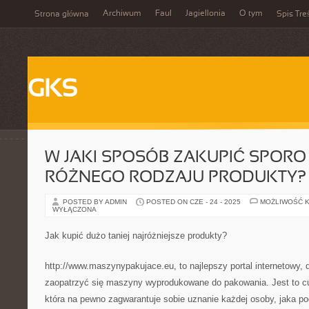
Archiwum
Faul
Jagiellonia
O tym
Strona główna
Spis Tre
GKS
W JAKI SPOSÓB ZAKUPIĆ SPORO 
RÓŻNEGO RODZAJU PRODUKTY?
POSTED BY ADMIN
POSTED ON CZE - 24 - 2025
MOŻLIWOŚĆ 
WYŁĄCZONA
Jak kupić dużo taniej najróżniejsze produkty?
http://www.maszynypakujace.eu, to najlepszy portal internetowy, 
zaopatrzyć się maszyny wyprodukowane do pakowania. Jest to c
która na pewno zagwarantuje sobie uznanie każdej osoby, jaka po