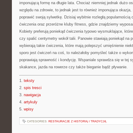
imponującą formę na długie lata. Chociaż niemniej jednak dużo os
względu na zdrowie, to jednak jest to również imponująca okazja,
poprawić swoją sylwetkę. Dzisiaj wybitnie rozległą popularnością
ćwiczenia oraz przeróżne kluby fitness, gdzie znajdziemy wyposa
Kobiety preferują poniekąd ćwiczenia typowo wysmuklające, któr
czy spalić centymetry wokół talii. Panowie stawiają poniekąd na 
wybierają takie ćwiczenia, które mają polepszyć umięśnienie niekt
sporo jest ćwiczeń na coś, to należałoby pomyśleć także o wykon
poprawiają sprawność i kondycję. Wspaniale sprawdza się w tej s
skakance, jazda na rowerze czy także bieganie bądź pływanie.
1.
teksty
2.
spis tresci
3.
nawigacja
4.
artykuly
5.
wpisy
CATEGORIES:
RESTAURACJE Z HISTORIĄ I TRADYCJĄ