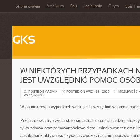
Archiwum
Faul
Jagiellonia
O tym
Strona główna
Spis Tre
GKS
W NIEKTÓRYCH PRZYPADKACH 
JEST UWZGLĘDNIĆ POMOC OSÓ
POSTED BY ADMIN
POSTED ON WRZ - 18 - 2025
MOŻLIWOŚĆ 
WYŁĄCZONA
W co niektórych wypadkach warto jest uwzględnić wsparcie osób
Pełen zdrowia tryb życia staje się aktualnie coraz bardziej atrakcy
tylko zdrowa oraz pełnowartościowa dieta, jednakowoż też oraz up
Jakakolwiek aktywność fizyczna zawsze znacznie poprawia kondyc