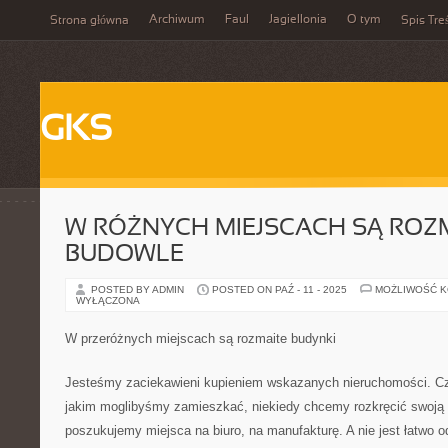
Archiwum
Faul
Jagiellonia
O tym
Strona główna
Spis Tre
GKS
W RÓŻNYCH MIEJSCACH SĄ ROZ
BUDOWLE
POSTED BY ADMIN
POSTED ON PAŹ - 11 - 2025
MOŻLIWOŚĆ 
WYŁĄCZONA
W przeróżnych miejscach są rozmaite budynki
Jesteśmy zaciekawieni kupieniem wskazanych nieruchomości. 
jakim moglibyśmy zamieszkać, niekiedy chcemy rozkręcić swoją
poszukujemy miejsca na biuro, na manufakturę. A nie jest łatwo