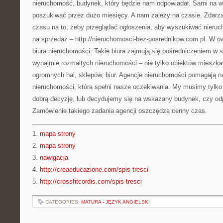
nieruchomość, budynek, który będzie nam odpowiadał. Sami na 
poszukiwać przez dużo miesięcy. A nam zależy na czasie. Zdarza
czasu na to, żeby przeglądać ogłoszenia, aby wyszukiwać nieruc
na sprzedaż – http://nieruchomosci-bez-posrednikow.com.pl. W 
biura nieruchomości. Takie biura zajmują się pośredniczeniem w 
wynajmie rozmaitych nieruchomości – nie tylko obiektów mieszkal
ogromnych hal, sklepów, biur. Agencje nieruchomości pomagają 
nieruchomości, która spełni nasze oczekiwania. My musimy tylko 
dobrą decyzję, lub decydujemy się na wskazany budynek, czy od
Zamówienie takiego zadania agencji oszczędza cenny czas.
1.
mapa strony
2.
mapa strony
3.
nawigacja
4.
http://creaeducazione.com/spis-tresci
5.
http://crossfitcordis.com/spis-tresci
CATEGORIES:
MATURA - JĘZYK ANGIELSKI