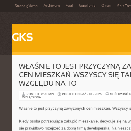
Archiwum
Faul
Jagiellonia
O tym
Strona główna
Spis Tre
GKS
WŁAŚNIE TO JEST PRZYCZYNĄ 
CEN MIESZKAŃ. WSZYSCY SIĘ TA
WZGLĘDU NA TO
POSTED BY ADMIN
POSTED ON PAŹ - 13 - 2025
MOŻLIWOŚĆ 
WYŁĄCZONA
Właśnie to jest przyczyną zawyżonych cen mieszkań. Wszyscy si
Kiedy osoba potrzebująca zakupić mieszkanie, decyduje się na w
się prawidłowo rozejrzeć za dobrą firmą developerską. Na nieszczę