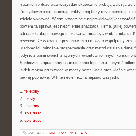
niezmiernie dużo oraz wszystkie skutecznie próbują walczyć ze s
Zdecydowanie się na usługi praktycznej firmy developerskiej nie je
zdołało wydawać. W tym przedmiocie najprawidłowiej jest zwrócić s
bowiem ta sprawa jest niezmiernie znacząca. Firma, jakiej powier
odnośnie zakupu nowego mieszkania, musi być warta zaufania. K
pewność, że wszystkie postanowienia umowy o współpracy zostan
wiadomości, odnośnie prosperowania oraz metod działania danej 
jedynie z opinii swoich znajomych, ewentualnie innych konsumen
Serdecznie zapraszamy na mieszkanie łopmianki. Innym źródłem s
jakich można przeczytać w rzeczy samej wiele oraz właśnie właśni
pewną poprawkę. W Internecie można napisać wszystko.
1.
felietony
2.
teksty
3.
felietony
4.
spis tresci
5.
spis tresci
CATEGORIES:
MATERIAŁY I NARZĘDZIA