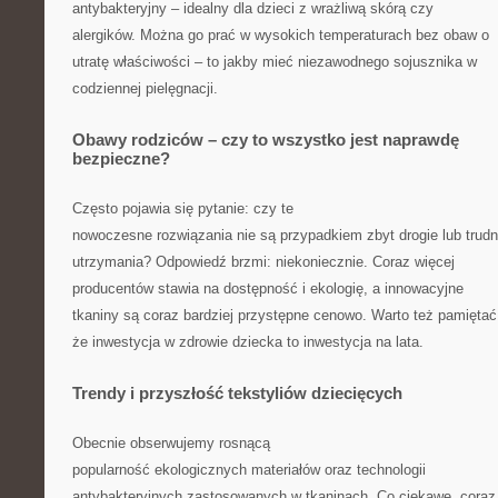
antybakteryjny – idealny dla dzieci z wrażliwą skórą czy
alergików. Można go prać w wysokich temperaturach bez obaw o
utratę właściwości – to jakby mieć niezawodnego sojusznika w
codziennej pielęgnacji.
Obawy rodziców – czy to wszystko jest naprawdę
bezpieczne?
Często pojawia się pytanie: czy te
nowoczesne rozwiązania nie są przypadkiem zbyt drogie lub trud
utrzymania? Odpowiedź brzmi: niekoniecznie. Coraz więcej
producentów stawia na dostępność i ekologię, a innowacyjne
tkaniny są coraz bardziej przystępne cenowo. Warto też pamiętać
że inwestycja w zdrowie dziecka to inwestycja na lata.
Trendy i przyszłość tekstyliów dziecięcych
Obecnie obserwujemy rosnącą
popularność ekologicznych materiałów oraz technologii
antybakteryjnych zastosowanych w tkaninach. Co ciekawe, coraz