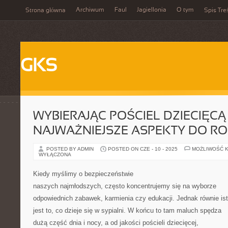
Archiwum
Faul
Jagiellonia
O tym
Strona główna
Spis Tre
GKS
WYBIERAJĄC POŚCIEL DZIECIĘCĄ 
NAJWAŻNIEJSZE ASPEKTY DO R
POSTED BY ADMIN
POSTED ON CZE - 10 - 2025
MOŻLIWOŚĆ 
WYŁĄCZONA
Kiedy myślimy o bezpieczeństwie
naszych najmłodszych, często koncentrujemy się na wyborze
odpowiednich zabawek, karmienia czy edukacji. Jednak równie is
jest to, co dzieje się w sypialni. W końcu to tam maluch spędza
dużą część dnia i nocy, a od jakości pościeli dziecięcej,