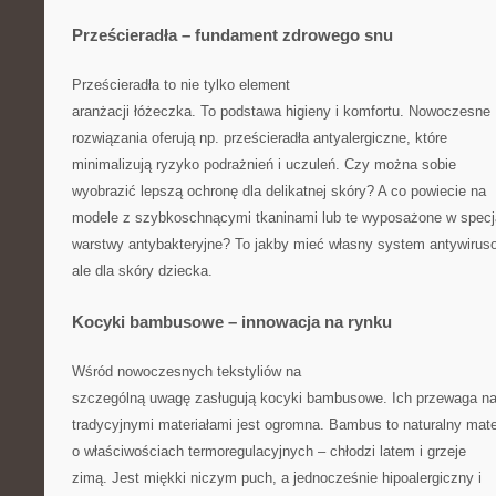
Prześcieradła – fundament zdrowego snu
Prześcieradła to nie tylko element
aranżacji łóżeczka. To podstawa higieny i komfortu. Nowoczesne
rozwiązania oferują np. prześcieradła antyalergiczne, które
minimalizują ryzyko podrażnień i uczuleń. Czy można sobie
wyobrazić lepszą ochronę dla delikatnej skóry? A co powiecie na
modele z szybkoschnącymi tkaninami lub te wyposażone w specj
warstwy antybakteryjne? To jakby mieć własny system antywirus
ale dla skóry dziecka.
Kocyki bambusowe – innowacja na rynku
Wśród nowoczesnych tekstyliów na
szczególną uwagę zasługują kocyki bambusowe. Ich przewaga n
tradycyjnymi materiałami jest ogromna. Bambus to naturalny mate
o właściwościach termoregulacyjnych – chłodzi latem i grzeje
zimą. Jest miękki niczym puch, a jednocześnie hipoalergiczny i