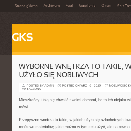
Archiwum
Faul
Jagiellonia
O tym
Strona główna
Spis Tre
GKS
WYBORNE WNĘTRZA TO TAKIE, W
UŻYŁO SIĘ NOBLIWYCH
POSTED BY ADMIN
POSTED ON WRZ - 9 - 2025
MOŻLIWOŚĆ 
WYŁĄCZONA
Mieszkańcy lubią się chwalić swoimi domami, bo to ich niejaka w
mówi
Przepyszne wnętrza to takie, w jakich użyło się szlachetnych t
mnóstwo materiałów, jakie można w tym celu użyć, ale na pewno 