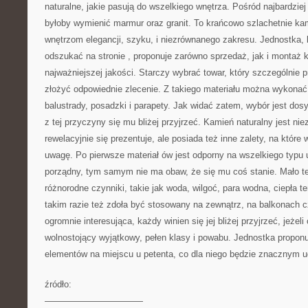
naturalne, jakie pasują do wszelkiego wnętrza. Pośród najbardzi
byłoby wymienić marmur oraz granit. To krańcowo szlachetnie kam
wnętrzom elegancji, szyku, i niezrównanego zakresu. Jednostka, 
odszukać na stronie
, proponuje zarówno sprzedaż, jak i montaż 
najważniejszej jakości. Starczy wybrać towar, który szczególnie
złożyć odpowiednie zlecenie. Z takiego materiału można wykonać 
balustrady, posadzki i parapety. Jak widać zatem, wybór jest dos
z tej przyczyny się mu bliżej przyjrzeć. Kamień naturalny jest nie
rewelacyjnie się prezentuje, ale posiada też inne zalety, na które
uwagę. Po pierwsze materiał ów jest odporny na wszelkiego typu u
porządny, tym samym nie ma obaw, że się mu coś stanie. Mało te
różnorodne czynniki, takie jak woda, wilgoć, para wodna, ciepła t
takim razie też zdoła być stosowany na zewnątrz, na balkonach c
ogromnie interesująca, każdy winien się jej bliżej przyjrzeć, jeże
wolnostojący wyjątkowy, pełen klasy i powabu. Jednostka propon
elementów na miejscu u petenta, co dla niego będzie znacznym 
źródło:
———————————