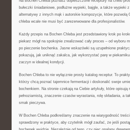
Na Bochen Chleba poznasz dopieszczone receptury na chleb pros
bułeczki śniadaniowe, podłużne wypieki, bajgle, a także wypieki 
alternatywy z innych mąk i autorskie kompozycje, które pozwolą 
chleba wcale nie musi być zarezerwowane dla profesjonalistów.
Każdy przepis na Bochen Chleba jest przedstawiony krok po krok
piekarz mógł na spokojnie zrealizować cały proces – od wyboru m
po pieczenie bochenka. Jasne wskazówki są uzupełnione praktyc
pokazują, jak uniknąć zakalca, jak wykorzystać parę w piekarniku
zaczyn w idealnej kondycji.
Bochen Chleba to nie wyłącznie prosty katalog receptur. To prak
którzy chcą poznać tajemnice fermentacji i doskonalić swoje umi
bochenkiem. Na stronie czekają na Ciebie artykuły, które opisują
pełnoziarnistą, znaczenie czasów wyrastania, rolę składania, a 
smak pieczywa.
W Bochen Chleba podkreślamy znaczenie na wiarygodność treści.
sprawdzony w praktyce, aby czytelnik mógł zaufać, że jeśli postąp
bochenek wyjdzie. Niezależnie od tego, czy piec opalany drewne