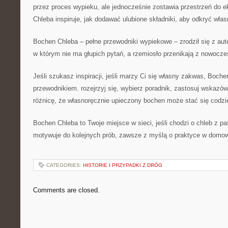
przez proces wypieku, ale jednocześnie zostawia przestrzeń do
Chleba inspiruje, jak dodawać ulubione składniki, aby odkryć włas
Bochen Chleba – pełne przewodniki wypiekowe – zrodził się z aute
w którym nie ma głupich pytań, a rzemiosło przenikają z nowocz
Jeśli szukasz inspiracji, jeśli marzy Ci się własny zakwas, Boch
przewodnikiem. rozejrzyj się, wybierz poradnik, zastosuj wskazó
różnicę, że własnoręcznie upieczony bochen może stać się codz
Bochen Chleba to Twoje miejsce w sieci, jeśli chodzi o chleb z p
motywuje do kolejnych prób, zawsze z myślą o praktyce w domow
CATEGORIES:
HISTORIE I PRZYPADKI Z DRÓG
Comments are closed.