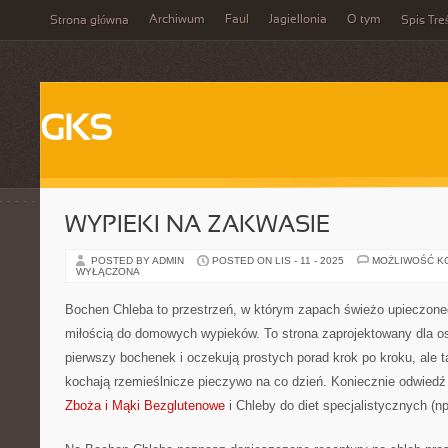
Archiwum
Faul
Jagiellonia
O tym
Strona główna
Spis Tre
GKS
WYPIEKI NA ZAKWASIE
POSTED BY ADMIN
POSTED ON LIS - 11 - 2025
MOŻLIWOŚĆ K
WYŁĄCZONA
Bochen Chleba to przestrzeń, w którym zapach świeżo upieczoneg
miłością do domowych wypieków. To strona zaprojektowany dla os
pierwszy bochenek i oczekują prostych porad krok po kroku, ale t
kochają rzemieślnicze pieczywo na co dzień. Koniecznie odwiedź
Zboża i Mąki Bezglutenowe
i Chleby do diet specjalistycznych (np