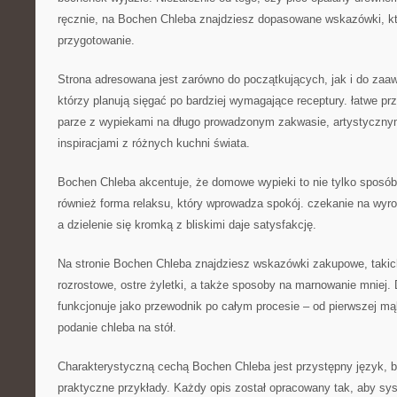
ręcznie, na Bochen Chleba znajdziesz dopasowane wskazówki, kt
przygotowanie.
Strona adresowana jest zarówno do początkujących, jak i do za
którzy planują sięgać po bardziej wymagające receptury. łatwe pr
parze z wypiekami na długo prowadzonym zakwasie, artystycznym
inspiracjami z różnych kuchni świata.
Bochen Chleba akcentuje, że domowe wypieki to nie tylko sposób
również forma relaksu, który wprowadza spokój. czekanie na wyro
a dzielenie się kromką z bliskimi daje satysfakcję.
Na stronie Bochen Chleba znajdziesz wskazówki zakupowe, takich
rozrostowe, ostre żyletki, a także sposoby na marnowanie mniej.
funkcjonuje jako przewodnik po całym procesie – od pierwszej mą
podanie chleba na stół.
Charakterystyczną cechą Bochen Chleba jest przystępny język, 
praktyczne przykłady. Każdy opis został opracowany tak, aby sy