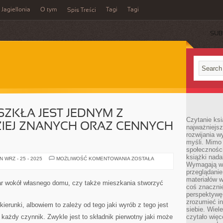
Jagiellonia
O tym
Tagi
Tagi
Spis Treści
SUB
ZKŁA JEST JEDNYM Z
Czytanie ks
ZIEJ ZNANYCH ORAZ CENNYCH
najważniejs
rozwijania w
myśli. Mimo
społeczności
książki nada
WYTWÓRCZOŚĆ
 WRZ - 25 - 2025
MOŻLIWOŚĆ KOMENTOWANIA
ZOSTAŁA
SZKŁA
Wymagają wię
JEST
przeglądanie
JEDNYM
materiałów w
Z
ar wokół własnego domu, czy także mieszkania stworzyć
ZNACZNIE
coś znaczni
BARDZIEJ
perspektywę,
ZNANYCH
zrozumieć i
ORAZ
ierunki, albowiem to zależy od tego jaki wyrób z tego jest
CENNYCH
siebie. Wiel
BIZNESÓW
każdy czynnik. Zwykle jest to składnik pierwotny jaki może
czytało więc