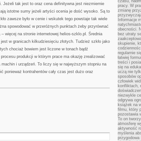
czasu, nadm
 Jeżeli tak jest to oraz cena definitywna jest niezmiernie
pracy. W pra
zmianę przy
ją istotne sumy jeżeli artyści ocenia je dość wysoko. Są to
przyzwyczaja
zkło zawsze było w cenie i wskutek tego powstaje tak wiele
Informacje m
natychmiast
ożna spowodować w przeróżnych punktach żeby przyrównać
obecności. N
– więcej na stronie internetowej helios-szklo.pl. Średnia
bez utraty s
zaakceptować
jest w granicach kilkudziesięciu złotych. Tudzież szkło jako
skupienie, k
codzienności
otych chociaż bowiem jest liczone w tonach bądź
regularnie si
 procesu produkcji w którym prace ma okazję zrealizować
łatwiej formu
treści i pos
ia machin i urządzeń. To liczy się w najwyższym stopniu na
się na edukac
ić ponieważ kontrahentów cały czas jest dużo oraz
uczą nie tyl
sposobów op
człowiek wi
konfliktach,
doświadczen
niezwykle c
odgrywa ogro
książek na w
filmu, który 
pozostawia w
To on tworzy
atmosferę wy
aktywność ro
myślenia ab
przygodowa 