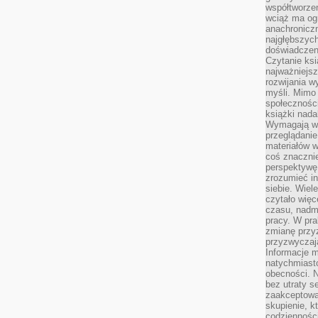
współtworzen
wciąż ma og
anachronicz
najgłębszych
doświadczen
Czytanie ks
najważniejs
rozwijania w
myśli. Mimo
społeczności
książki nada
Wymagają wię
przeglądanie
materiałów w
coś znaczni
perspektywę,
zrozumieć i
siebie. Wiel
czytało więc
czasu, nadm
pracy. W pra
zmianę przy
przyzwyczaja
Informacje m
natychmiast
obecności. N
bez utraty s
zaakceptować
skupienie, k
codzienności