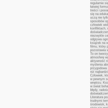
regularnie si
łatwiej formu
treści i pos
się na edukac
uczą nie tyl
sposobów op
człowiek wi
konfliktach,
doświadczen
niezwykle c
odgrywa ogro
książek na w
filmu, który 
pozostawia w
To on tworzy
atmosferę wy
aktywność ro
myślenia ab
przygodowa 
niż najbardz
Człowiek, któ
w pewnym se
wnętrzu. Ks
w świat boha
błędy, radoś
doświadczen
Literatura p
trudnymi te
środowisk, k
staje się m