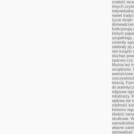
znaleźć rece
innych czyte
indywidualny
nawet trady
życie dzięk
doświadczeni
funkcjonują
którym papie
uzupełniają. 
zmieniły spo
odebrały jej 
nim książki 
słuchać powi
spaceru czy
Można też mi
urządzeniu. 
wartościowe 
rzeczywistoś
treścią. For
do autentyc
odgrywa ogro
młodzieży. K
wpływa nie t
zdolność kon
któremu regu
śledzić narr
skutkowe. W 
samodzielni
własne zaint
sprowadzać 