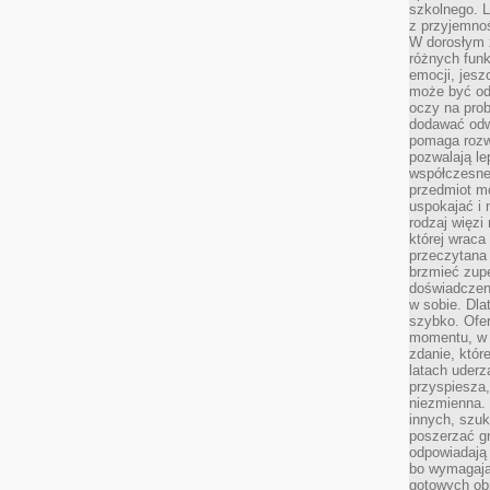
szkolnego. L
z przyjemno
W dorosłym ż
różnych funk
emocji, jesz
może być od
oczy na prob
dodawać odwa
pomaga rozw
pozwalają l
współczesneg
przedmiot m
uspokajać i 
rodzaj więzi
której wraca
przeczytana
brzmieć zupe
doświadczeni
w sobie. Dla
szybko. Ofe
momentu, w 
zdanie, któr
latach uderz
przyspiesza,
niezmienna. 
innych, szu
poszerzać gr
odpowiadają
bo wymagają
gotowych ob