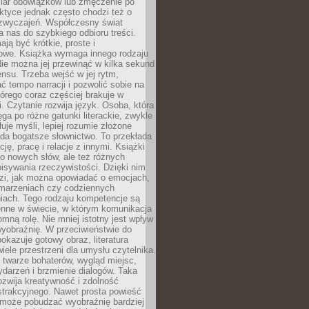
iar obowiązków lub zmęczenie po
ktyce jednak często chodzi też o
zwyczajeń. Współczesny świat
 nas do szybkiego odbioru treści.
ają być krótkie, proste i
owe. Książka wymaga innego rodzaju
ie można jej przewinąć w kilka sekund
ensu. Trzeba wejść w jej rytm,
 tempo narracji i pozwolić sobie na
tórego coraz częściej brakuje w
. Czytanie rozwija język. Osoba, która
ęga po różne gatunki literackie, zwykle
łuje myśli, lepiej rozumie złożone
iada bogatsze słownictwo. To przekłada
ję, pracę i relacje z innymi. Książki
ko nowych słów, ale też różnych
isywania rzeczywistości. Dzięki nim
dzi, jak można opowiadać o emocjach,
 marzeniach czy codziennych
iach. Tego rodzaju kompetencje są
enne w świecie, w którym komunikacja
mną rolę. Nie mniej istotny jest wpływ
yobraźnię. W przeciwieństwie do
pokazuje gotowy obraz, literatura
iele przestrzeni dla umysłu czytelnika.
 twarze bohaterów, wygląd miejsc,
darzeń i brzmienie dialogów. Taka
zwija kreatywność i zdolność
strakcyjnego. Nawet prosta powieść
może pobudzać wyobraźnię bardziej