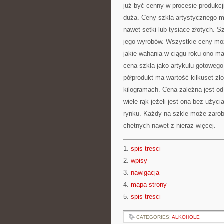
już być cenny w procesie produkcji.
duża. Ceny szkła artystycznego ma
nawet setki lub tysiące złotych. S
jego wyrobów. Wszystkie ceny m
jakie wahania w ciągu roku ono ma 
cena szkła jako artykułu gotowego 
półprodukt ma wartość kilkuset zł
kilogramach. Cena zależna jest od
wiele rąk jeżeli jest ona bez użyc
rynku. Każdy na szkle może zarob
chętnych nawet z nieraz więcej.
1.
spis tresci
2.
wpisy
3.
nawigacja
4.
mapa strony
5.
spis tresci
CATEGORIES:
ALKOHOLE