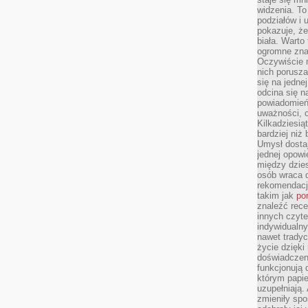
widzenia. T
podziałów i
pokazuje, ż
biała. Warto
ogromne zna
Oczywiście n
nich porusza
się na jednej
odcina się n
powiadomień
uważności, 
Kilkadziesią
bardziej niż
Umysł dosta
jednej opowi
między dzies
osób wraca d
rekomendacj
takim jak
po
znaleźć rece
innych czyte
indywidualny
nawet trady
życie dzięk
doświadczeni
funkcjonują
którym papie
uzupełniają. 
zmieniły spo