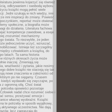
iteratura powinna kojarzyć się również
ścią, odkrywaniem i swobodą wyboru.
yciu książki mogą pełnić wiele
cji. Jedni szukają w nich wiedzy, inni
cze inni inspiracji do zmiany. Powieść
poczynkiem, reportaż może otwierać
lemy społeczne, a biografia może
gi do działania. Literatura fachowa
ijać kompetencje zawodowe, a eseje
epiej zrozumieć mechanizmy
o świata. To niezwykłe, że jeden
oże jednocześnie uczyć, wzruszać,
mobilizować. Istnieje też szczególny
 między człowiekiem a książką, do
 po latach. Ta sama historia
 w różnych okresach życia może
łnie inaczej. Zmieniają się
a, wrażliwość i pytania, jakie nosimy
tego dobre książki nie starzeją się tak
rują nowe znaczenia w zależności od
którym po nie sięgamy. Czasem
e kiedyś wydawało się zwyczajne, po
a z ogromną siłą. Choć świat
 potrzeba opowieści pozostaje
Człowiek nadal chce rozumieć siebie i
kać sensu, przeżywać emocje i
anice własnej wyobraźni. Książki
 na te potrzeby w sposób wyjątkowy,
 aktywnego uczestnictwa. Nie dają
razów, lecz zapraszają do