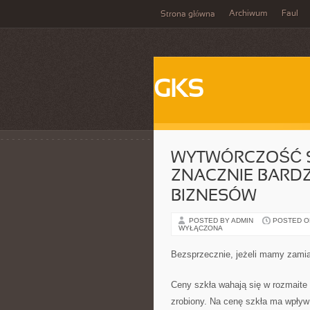
Archiwum
Faul
Strona główna
GKS
WYTWÓRCZOŚĆ S
ZNACZNIE BARD
BIZNESÓW
POSTED BY ADMIN
POSTED ON
WYŁĄCZONA
Bezsprzecznie, jeżeli mamy zami
Ceny szkła wahają się w rozmaite k
zrobiony. Na cenę szkła ma wpływ 