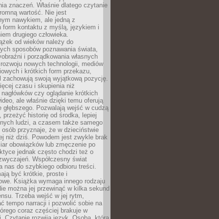
ia znaczeń. Właśnie dlatego czytanie
romną wartość. Nie jest
nym nawykiem, ale jedną z
 form kontaktu z myślą, językiem i
iem drugiego człowieka.
iążek od wieków należy do
zych sposobów poznawania świata,
yobraźni i porządkowania własnych
 rozwoju nowych technologii, mediów
owych i krótkich form przekazu,
l zachowują swoją wyjątkową pozycję.
cej czasu i skupienia niż
 nagłówków czy oglądanie krótkich
ideo, ale właśnie dzięki temu oferują
e głębszego. Pozwalają wejść w cudzą
 przeżyć historię od środka, lepiej
nnych ludzi, a czasem także samego
e osób przyznaje, że w dzieciństwie
ej niż dziś. Powodem jest zwykle brak
iar obowiązków lub zmęczenie po
ktyce jednak często chodzi też o
zwyczajeń. Współczesny świat
 nas do szybkiego odbioru treści.
ają być krótkie, proste i
owe. Książka wymaga innego rodzaju
ie można jej przewinąć w kilka sekund
ensu. Trzeba wejść w jej rytm,
 tempo narracji i pozwolić sobie na
tórego coraz częściej brakuje w
. Czytanie rozwija język. Osoba, która