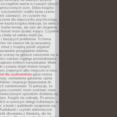
o szczególnie ważne w czasach silnych
 uproszczonych ocen. Dobra książka
e rzeczywistość rzadko bywa czarno-
 też zauważyć, że czytanie ma
czenie dla odpoczynku psychicznego.
ie każda książka relaksuje, bo wiele z
 trudne tematy, ale sam akt skupienia
 historii może działać kojąco. Czytelnik
a chwilę od natłoku bodźców,
 i bieżących problemów. To forma
choć nie zawsze tak ją nazywamy.
t minut z książką potrafi uspokoić
 bezwiedne przeglądanie telefonu.
je szansę na głębsze zanurzenie się w
eści zamiast ciągłego przeskakiwania
iątkami krótkich komunikatów. Wiele
o czytania dzięki klubom książki,
om znajomych albo miejscom w sieci,
rtal dla użytkowników
gdzie można
nzje, zestawienia gatunków, opinie
lników i inspiracje dopasowane do
ch zainteresowań. To pokazuje, że
cyjna czynność może zyskiwać nowe
i nowoczesnym sposobom dzielenia się
em. Książki nie zniknęły. Po prostu
 dziś w szerszym obiegu kulturowym, w
r, e-booki i audiobooki wzajemnie się
Audiobooki i czytniki elektroniczne
sób obcowania z literaturą, ale nie