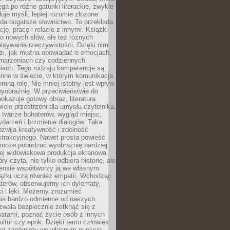
ęga po różne gatunki literackie, zwykle
łuje myśli, lepiej rozumie złożone
iada bogatsze słownictwo. To przekłada
ję, pracę i relacje z innymi. Książki
ko nowych słów, ale też różnych
isywania rzeczywistości. Dzięki nim
dzi, jak można opowiadać o emocjach,
 marzeniach czy codziennych
iach. Tego rodzaju kompetencje są
enne w świecie, w którym komunikacja
mną rolę. Nie mniej istotny jest wpływ
yobraźnię. W przeciwieństwie do
pokazuje gotowy obraz, literatura
iele przestrzeni dla umysłu czytelnika.
 twarze bohaterów, wygląd miejsc,
darzeń i brzmienie dialogów. Taka
zwija kreatywność i zdolność
strakcyjnego. Nawet prosta powieść
może pobudzać wyobraźnię bardziej
iej widowiskowa produkcja ekranowa.
ry czyta, nie tylko odbiera historię, ale
nsie współtworzy ją we własnym
iążki uczą również empatii. Wchodząc
terów, obserwujemy ich dylematy,
ci i lęki. Możemy zrozumieć
ia bardzo odmienne od naszych.
ozwala bezpiecznie zetknąć się z
matami, poznać życie osób z innych
ultur czy epok. Dzięki temu człowiek
niej zamknięty we własnym punkcie