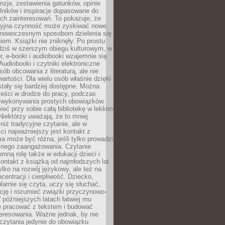
nzje, zestawienia gatunków, opinie
lników i inspiracje dopasowane do
ch zainteresowań. To pokazuje, że
cyjna czynność może zyskiwać nowe
i nowoczesnym sposobom dzielenia się
em. Książki nie zniknęły. Po prostu
 dziś w szerszym obiegu kulturowym, w
r, e-booki i audiobooki wzajemnie się
Audiobooki i czytniki elektroniczne
sób obcowania z literaturą, ale nie
wartości. Dla wielu osób właśnie dzięki
stały się bardziej dostępne. Można
eści w drodze do pracy, podczas
 wykonywania prostych obowiązków.
eć przy sobie całą bibliotekę w lekkim
Niektórzy uważają, że to mniej
niż tradycyjne czytanie, ale w
ci najważniejszy jest kontakt z
ma może być różna, jeśli tylko prowadzi
znego zaangażowania. Czytanie
mną rolę także w edukacji dzieci i
ontakt z książką od najmłodszych lat
ylko na rozwój językowy, ale też na
centracji i cierpliwość. Dziecko,
larnie się czyta, uczy się słuchać,
ację i rozumieć związki przyczynowo-
późniejszych latach łatwiej mu
e pracować z tekstem i budować
eresowania. Ważne jednak, by nie
czytania jedynie do obowiązku