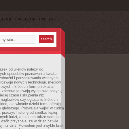
SCRIBE
FACEBOOK
TWITTER
iążek od wieków należy do
zych sposobów poznawania świata,
yobraźni i porządkowania własnych
 rozwoju nowych technologii, mediów
owych i krótkich form przekazu,
l zachowują swoją wyjątkową pozycję.
cej czasu i skupienia niż
 nagłówków czy oglądanie krótkich
ideo, ale właśnie dzięki temu oferują
e głębszego. Pozwalają wejść w cudzą
 przeżyć historię od środka, lepiej
nnych ludzi, a czasem także samego
e osób przyznaje, że w dzieciństwie
ej niż dziś. Powodem jest zwykle brak