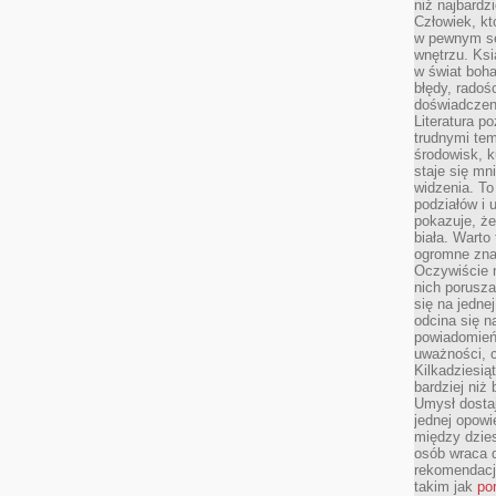
niż najbardz
Człowiek, któ
w pewnym se
wnętrzu. Ks
w świat boha
błędy, radoś
doświadczen
Literatura p
trudnymi te
środowisk, k
staje się m
widzenia. T
podziałów i
pokazuje, ż
biała. Warto
ogromne zna
Oczywiście n
nich porusza
się na jednej
odcina się n
powiadomień
uważności, 
Kilkadziesią
bardziej niż
Umysł dosta
jednej opowi
między dzies
osób wraca d
rekomendacj
takim jak
po