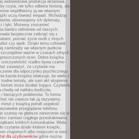
iej widowiskowa produkcja ekranowa.
ry czyta, nie tylko odbiera historię, ale
nsie współtworzy ją we własnym
iążki uczą również empatii. Wchodząc
terów, obserwujemy ich dylematy,
ci i lęki. Możemy zrozumieć
ia bardzo odmienne od naszych.
ozwala bezpiecznie zetknąć się z
matami, poznać życie osób z innych
ultur czy epok. Dzięki temu człowiek
niej zamknięty we własnym punkcie
o szczególnie ważne w czasach silnych
 uproszczonych ocen. Dobra książka
e rzeczywistość rzadko bywa czarno-
 też zauważyć, że czytanie ma
czenie dla odpoczynku psychicznego.
ie każda książka relaksuje, bo wiele z
 trudne tematy, ale sam akt skupienia
 historii może działać kojąco. Czytelnik
a chwilę od natłoku bodźców,
 i bieżących problemów. To forma
choć nie zawsze tak ją nazywamy.
t minut z książką potrafi uspokoić
 bezwiedne przeglądanie telefonu.
je szansę na głębsze zanurzenie się w
eści zamiast ciągłego przeskakiwania
iątkami krótkich komunikatów. Wiele
o czytania dzięki klubom książki,
om znajomych albo miejscom w sieci,
rtal dla użytkowników
gdzie można