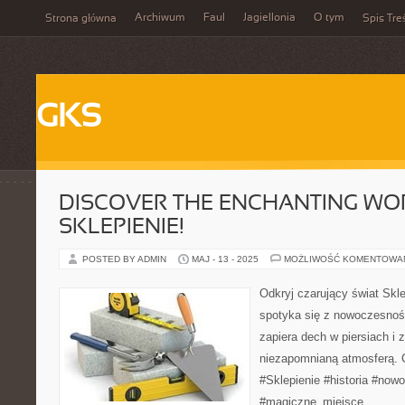
Archiwum
Faul
Jagiellonia
O tym
Strona główna
Spis Tre
GKS
DISCOVER THE ENCHANTING WO
SKLEPIENIE!
POSTED BY ADMIN
MAJ - 13 - 2025
MOŻLIWOŚĆ KOMENTOWA
Odkryj czarujący świat Sklep
spotyka się z nowoczesnośc
zapiera dech w piersiach i
niezapomnianą atmosferą. 
#Sklepienie #historia #no
#magiczne_miejsce