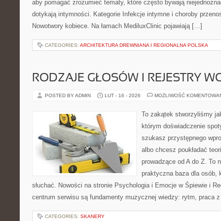
aby pomagać zrozumieć tematy, które często bywają niejednozna
dotykają intymności. Kategorie Infekcje intymne i choroby przeno
Nowotwory kobiece. Na łamach MediluxClinic pojawiają […]
CATEGORIES:
ARCHITEKTURA DREWNIANA I REGIONALNA POLSKA
RODZAJE GŁOSÓW I REJESTRY 
POSTED BY ADMIN
LUT - 16 - 2026
MOŻLIWOŚĆ KOMENTOWA
To zakątek stworzyliśmy ja
którym doświadczenie spoty
szukasz przystępnego wpr
albo chcesz poukładać teori
prowadzące od A do Z. To nie
praktyczna baza dla osób, k
słuchać. Nowości na stronie Psychologia i Emocje w Śpiewie i R
centrum serwisu są fundamenty muzycznej wiedzy: rytm, praca z
CATEGORIES:
SKANERY