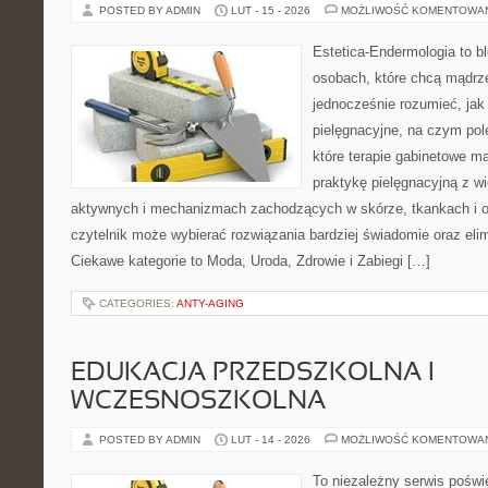
POSTED BY ADMIN
LUT - 15 - 2026
MOŻLIWOŚĆ KOMENTOWA
Estetica-Endermologia to b
osobach, które chcą mądrze
jednocześnie rozumieć, jak 
pielęgnacyjne, na czym pol
które terapie gabinetowe m
praktykę pielęgnacyjną z w
aktywnych i mechanizmach zachodzących w skórze, tkankach i o
czytelnik może wybierać rozwiązania bardziej świadomie oraz el
Ciekawe kategorie to Moda, Uroda, Zdrowie i Zabiegi […]
CATEGORIES:
ANTY-AGING
EDUKACJA PRZEDSZKOLNA I
WCZESNOSZKOLNA
POSTED BY ADMIN
LUT - 14 - 2026
MOŻLIWOŚĆ KOMENTOWA
To niezależny serwis poświ