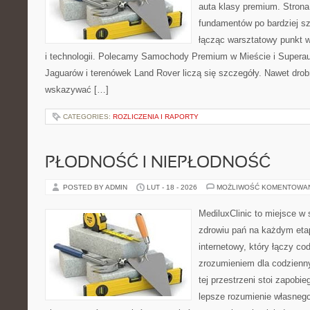
auta klasy premium. Strona
fundamentów po bardziej s
łącząc warsztatowy punkt 
i technologii. Polecamy Samochody Premium w Mieście i Superau
Jaguarów i terenówek Land Rover liczą się szczegóły. Nawet drob
wskazywać […]
CATEGORIES:
ROZLICZENIA I RAPORTY
PŁODNOŚĆ I NIEPŁODNOŚĆ
POSTED BY ADMIN
LUT - 18 - 2026
MOŻLIWOŚĆ KOMENTOWA
MediluxClinic to miejsce w 
zdrowiu pań na każdym etap
internetowy, który łączy c
zrozumieniem dla codzienn
tej przestrzeni stoi zapobi
lepsze rozumienie własnego