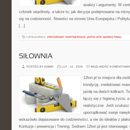
analizy i argumenty. W cen
członek wspólnoty, a także to, jak decyzje podejmowane na różn
się na codzienność. Nowości na stronie Unia Europejska i Polityk
[…]
CATEGORIES:
PROGRAMY PARTNERSKIE (AFFILIATE MARKETING)
SIŁOWNIA
POSTED BY ADMIN
LUT - 24 - 2026
MOŻLIWOŚĆ KOMENTOWA
12ton.pl to miejsce dla os
kondycję, zredukować masę 
jazdę na dwóch kółkach. To
łączy się z higieną życia, a
realistyczne. Jeśli szukas
uporządkować swoje nawyki,
wskazówki dopasowane do codzienności, a nie do ideałów z plakat
Kontuzje i prewencja i Trening. Sednem 12ton.pl jest równowaga: