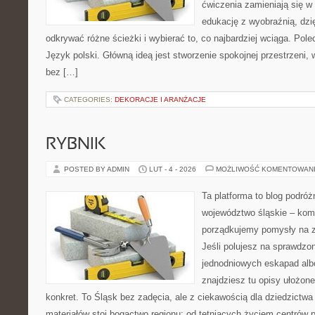
ćwiczenia zamieniają się w
edukację z wyobraźnią, dz
odkrywać różne ścieżki i wybierać to, co najbardziej wciąga. Pol
Język polski. Główną ideą jest stworzenie spokojnej przestrzeni,
bez […]
CATEGORIES:
DEKORACJE I ARANŻACJE
RYBNIK
POSTED BY ADMIN
LUT - 4 - 2026
MOŻLIWOŚĆ KOMENTOWAN
Ta platforma to blog podró
województwo śląskie – ko
porządkujemy pomysły na zw
Jeśli polujesz na sprawdz
jednodniowych eskapad albo
znajdziesz tu opisy ułożone
konkret. To Śląsk bez zadęcia, ale z ciekawością dla dziedzictwa
materiałów stoi bogactwo regionu: od tętniących życiem centrów p