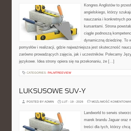
Kongres Anglistów to przes
angielskiego, którzy szuka
nauczania i konkretnych p
kursantami. Strona powstał
ciągle podnoszą kompetencj
dynamiczną dziedzinę. To 
pomysłów i realizacji, gdzie najważniejsza jest skuteczność nauc
zarówno prowadzących zajęcia, jak i uczestników. Polecamy Język
językowe. Idea strony opiera się na przekonaniu, że […]
CATEGORIES:
PALMTREEVIEW
LUKSUSOWE SUV-Y
POSTED BY ADMIN
LUT - 19 - 2026
MOŻLIWOŚĆ KOMENTOWA
Landworld to serwis stworz
marek brandu Jaguar oraz 
treści dla tych, którzy chc