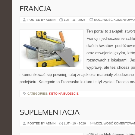
FRANCJA
POSTED BY ADMIN
LUT - 11 - 2026
MOŻLIWOŚĆ KOMENTOWA
Ten portal to zakątek stwor
Francji i jednocześnie szlif
dwóch światów: podróżowan
oraz oswajania języka, któ
rozmowach z lokalsami. Jeśl
wyprawę, ale też chcesz p
i komunikować się pewniej, tutaj znajdziesz materiały zbudowan
podejściu. Kategorie to Francuska kultura i styl życia i Francja 
CATEGORIES:
KETO NA BUDŻECIE
SUPLEMENTACJA
POSTED BY ADMIN
LUT - 10 - 2026
MOŻLIWOŚĆ KOMENTOWA
o2fit.pl to klub fitness, kt