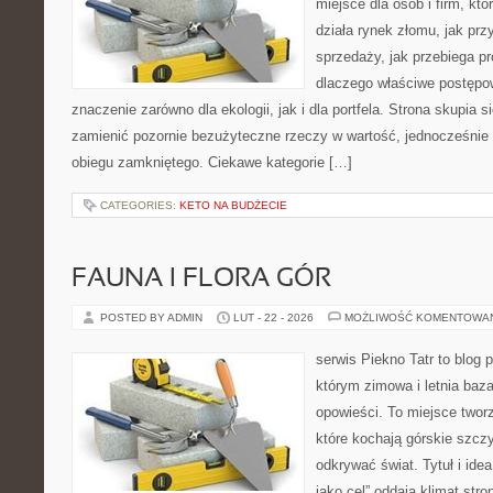
miejsce dla osób i firm, któ
działa rynek złomu, jak pr
sprzedaży, jak przebiega pr
dlaczego właściwe postęp
znaczenie zarówno dla ekologii, jak i dla portfela. Strona skupia s
zamienić pozornie bezużyteczne rzeczy w wartość, jednocześnie
obiegu zamkniętego. Ciekawe kategorie […]
CATEGORIES:
KETO NA BUDŻECIE
FAUNA I FLORA GÓR
POSTED BY ADMIN
LUT - 22 - 2026
MOŻLIWOŚĆ KOMENTOWA
serwis Piekno Tatr to blog 
którym zimowa i letnia baz
opowieści. To miejsce twor
które kochają górskie szczy
odkrywać świat. Tytuł i idea 
jako cel” oddają klimat stro