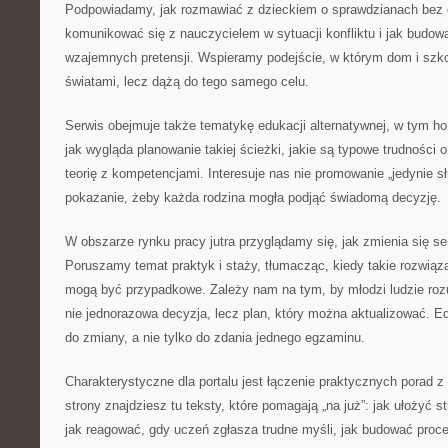
Podpowiadamy, jak rozmawiać z dzieckiem o sprawdzianach bez c
komunikować się z nauczycielem w sytuacji konfliktu i jak budo
wzajemnych pretensji. Wspieramy podejście, w którym dom i szko
światami, lecz dążą do tego samego celu.
Serwis obejmuje także tematykę edukacji alternatywnej, w tym h
jak wygląda planowanie takiej ścieżki, jakie są typowe trudności 
teorię z kompetencjami. Interesuje nas nie promowanie „jedynie słu
pokazanie, żeby każda rodzina mogła podjąć świadomą decyzję.
W obszarze rynku pracy jutra przyglądamy się, jak zmienia się se
Poruszamy temat praktyk i staży, tłumacząc, kiedy takie rozwiąz
mogą być przypadkowe. Zależy nam na tym, by młodzi ludzie rozu
nie jednorazowa decyzja, lecz plan, który można aktualizować.
do zmiany, a nie tylko do zdania jednego egzaminu.
Charakterystyczne dla portalu jest łączenie praktycznych porad z 
strony znajdziesz tu teksty, które pomagają „na już”: jak ułożyć st
jak reagować, gdy uczeń zgłasza trudne myśli, jak budować proc