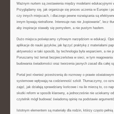
Ważnym nurtem są zestawienia między modelami edukacyjnymi w
Przyglądamy się, jak organizuje się proces uczenia w Europie i po
czy innych miejscach, i dlaczego pewne rozwiązania są efektywn
innym bywają nietrafione. Interesuje nas nie „kopiowanie”, lecz tł
aby inspiracje stawały się pomysłem, a nie pustym hasłem.
Dużo miejsca poświęcamy cyfrowym narzędziom w edukacji. Opi
aplikacje do nauki języków, jak łączyć praktykę z materiałami pa
aktywności w taki sposób, by technologia była wsparciem, a nie p
Poruszamy też temat bezpieczeństwa w sieci, w tym reagowania 
budowania świadomości oraz tworzenia jasnych zasad dla całej s
Portal jest również przestrzenią do rozmowy o prawie oświatowym 
systemowe wpływają na codzienność szkół. Tłumaczymy, co ozna
zajęć, jak działają sprawdziany końcowe i na ile mierzą to, co n
skutki reform w sposób klarowny, a jednocześnie nie uciekamy o
czytelnik mógł budować świadomą opinię na podstawie argumentów
Istotnym elementem są materiały dla rodzin, którzy często pełnią