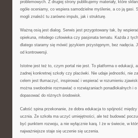
problemowych. Z drugiej strony publikujemy materiały, które skłani
ogóle oceniamy, co wspiera samodzielne myślenie, a co ją gasi. S
mogli znaleźć tu zarówno impuls, jak i strukturę.
Ważną osią jest dialog. Serwis jest przygotowany tak, by wspierać
opiekuna, młodego człowieka czy pasjonata tematu. Każda z tych
dlatego staramy się mówić językiem przystępnym, bez nadęcia. 
od kontrowersji.
Istotne jest też to, czym portal nie jest. To platforma o edukacji, 
żadnej konkretnej szkoły czy placówki. Nie udaje jednostki, nie za
celem jest tłumaczyć, inspirować i wspierać w rozumieniu zjawis
można swobodnie rozmawiać o rozwiązaniach ponadlokalnych i o p
dopasować do różnych środowisk.
Całość spina przekonanie, że dobra edukacja to spójność międ
ucznia. Że szkoła ma uczyć umiejętności, ale też budować poczu
być punktem rozwoju, a nie wyłącznie karą. I że w świecie, w kt
najważniejsze staje się uczenie się uczenia.