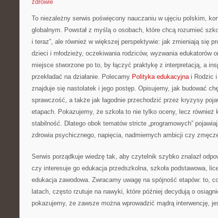
zdrowie
To niezależny serwis poświęcony nauczaniu w ujęciu polskim, ko
globalnym. Powstał z myślą o osobach, które chcą rozumieć szkołę
i teraz”, ale również w większej perspektywie: jak zmieniają się 
dzieci i młodzieży, oczekiwania rodziców, wyzwania edukatorów or
miejsce stworzone po to, by łączyć praktykę z interpretacją, a ins
przekładać na działanie. Polecamy
Polityka edukacyjna
i Rodzic 
znajduje się nastolatek i jego postęp. Opisujemy, jak budować ch
sprawczość, a także jak łagodnie przechodzić przez kryzysy poja
etapach. Pokazujemy, że szkoła to nie tylko oceny, lecz również 
stabilność. Dlatego obok tematów stricte „programowych” pojawiaj
zdrowia psychicznego, napięcia, nadmiernych ambicji czy zmęcze
Serwis porządkuje wiedzę tak, aby czytelnik szybko znalazł odpo
czy interesuje go edukacja przedszkolna, szkoła podstawowa, lic
edukacja zawodowa. Zwracamy uwagę na spójność etapów: to, co 
latach, często rzutuje na nawyki, które później decydują o osiąg
pokazujemy, że zawsze można wprowadzić mądrą interwencję, jeśl