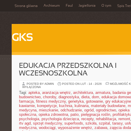
Archiwum
Faul
Jagiellonia
O tym
Strona główna
Spis Tre
GKS
EDUKACJA PRZEDSZKOLNA I
WCZESNOSZKOLNA
POSTED BY ADMIN
POSTED ON LUT - 14 - 2026
MOŻLIWOŚĆ 
WYŁĄCZONA
Tagi:
apteka
,
aranżacja wnętrz
,
architektura
,
armatura
,
badania g
budownictwo
,
choroby
,
diagnostyka
,
dieta
,
dom
,
edukacja domow
farmacja
,
fitness medyczny
,
genetyka
,
gotowanie
,
gry edukacyjne
kawiarnie
,
korepetycje
,
kuchnia
,
kulinaria
,
materiały budowlane
,
m
medycyna
,
mieszkanie
,
odchudzanie
,
ogród
,
ogrodnictwo
,
opieka
społeczna
,
opieka zdrowotna
,
patio
,
pielęgnacja roślin
,
profilaktyk
psychologia
,
psychologia dziecięca
,
recepty
,
rehabilitacja
,
remont
rtv agd
,
sprzęt medyczny
,
superfoods
,
szkoła
,
szpital
,
tarasy
,
usł
medyczna
,
wodociągi
,
wyposażenie wnętrz
,
zabawa
,
zajęcia dod