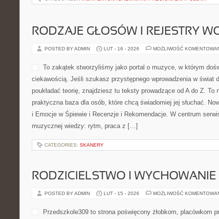
RODZAJE GŁOSÓW I REJESTRY 
POSTED BY ADMIN
LUT - 16 - 2026
MOŻLIWOŚĆ KOMENTOWA
To zakątek stworzyliśmy jako portal o muzyce, w którym doś
ciekawością. Jeśli szukasz przystępnego wprowadzenia w świat 
poukładać teorię, znajdziesz tu teksty prowadzące od A do Z. To ni
praktyczna baza dla osób, które chcą świadomiej jej słuchać. No
i Emocje w Śpiewie i Recenzje i Rekomendacje. W centrum serw
muzycznej wiedzy: rytm, praca z […]
CATEGORIES:
SKANERY
RODZICIELSTWO I WYCHOWANIE
POSTED BY ADMIN
LUT - 15 - 2026
MOŻLIWOŚĆ KOMENTOWA
Przedszkole309 to strona poświęcony żłobkom, placówkom p