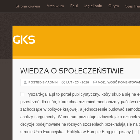
Archiwum
Faul
Jagiellonia
O tym
Strona główna
Spis Tre
GKS
WIEDZA O SPOŁECZEŃSTWIE
POSTED BY ADMIN
LUT - 25 - 2026
MOŻLIWOŚĆ KOMENTOWA
ryszard-galla.pl to portal publicystyczny, który skupia się na 
przestrzeń dla osób, które chcą rozumieć mechanizmy państwa i 
zachodzące w polityce krajowej, a jednocześnie budować samodzi
analizy i argumenty. W centrum pozostaje człowiek jako członek w
decyzje podejmowane na różnych szczeblach przekładają się na 
stronie Unia Europejska i Polityka w Europie Blog jest pisany […]