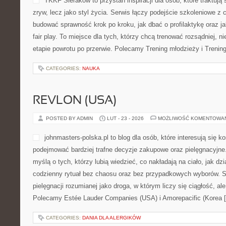
TKKF Sieraków to przystań inspiracji dla osób, które traktują 
zryw, lecz jako styl życia. Serwis łączy podejście szkoleniowe z 
budować sprawność krok po kroku, jak dbać o profilaktykę oraz ja
fair play. To miejsce dla tych, którzy chcą trenować rozsądniej, n
etapie powrotu po przerwie. Polecamy Trening młodzieży i Trening
CATEGORIES:
NAUKA
REVLON (USA)
POSTED BY ADMIN
LUT - 23 - 2026
MOŻLIWOŚĆ KOMENTOWA
johnmasters-polska.pl to blog dla osób, które interesują się 
podejmować bardziej trafne decyzje zakupowe oraz pielęgnacyjne
myślą o tych, którzy lubią wiedzieć, co nakładają na ciało, jak dzi
codzienny rytuał bez chaosu oraz bez przypadkowych wyborów. St
pielęgnacji rozumianej jako droga, w którym liczy się ciągłość, al
Polecamy Estée Lauder Companies (USA) i Amorepacific (Korea 
CATEGORIES:
DANIA DLA ALERGIKÓW