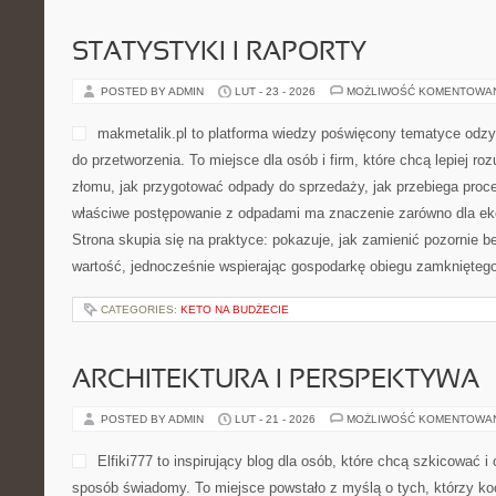
STATYSTYKI I RAPORTY
POSTED BY ADMIN
LUT - 23 - 2026
MOŻLIWOŚĆ KOMENTOWA
makmetalik.pl to platforma wiedzy poświęcony tematyce odzys
do przetworzenia. To miejsce dla osób i firm, które chcą lepiej roz
złomu, jak przygotować odpady do sprzedaży, jak przebiega proce
właściwe postępowanie z odpadami ma znaczenie zarówno dla ekolog
Strona skupia się na praktyce: pokazuje, jak zamienić pozornie 
wartość, jednocześnie wspierając gospodarkę obiegu zamkniętego
CATEGORIES:
KETO NA BUDŻECIE
ARCHITEKTURA I PERSPEKTYWA
POSTED BY ADMIN
LUT - 21 - 2026
MOŻLIWOŚĆ KOMENTOWA
Elfiki777 to inspirujący blog dla osób, które chcą szkicować i
sposób świadomy. To miejsce powstało z myślą o tych, którzy koc