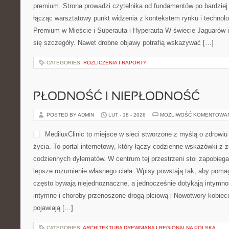
premium. Strona prowadzi czytelnika od fundamentów po bardziej
łącząc warsztatowy punkt widzenia z kontekstem rynku i techno
Premium w Mieście i Superauta i Hyperauta W świecie Jaguarów i
się szczegóły. Nawet drobne objawy potrafią wskazywać […]
CATEGORIES:
ROZLICZENIA I RAPORTY
PŁODNOŚĆ I NIEPŁODNOŚĆ
POSTED BY ADMIN
LUT - 18 - 2026
MOŻLIWOŚĆ KOMENTOWA
MediluxClinic to miejsce w sieci stworzone z myślą o zdrowi
życia. To portal internetowy, który łączy codzienne wskazówki z 
codziennych dylematów. W centrum tej przestrzeni stoi zapobieg
lepsze rozumienie własnego ciała. Wpisy powstają tak, aby poma
często bywają niejednoznaczne, a jednocześnie dotykają intymnoś
intymne i choroby przenoszone drogą płciową i Nowotwory kobiec
pojawiają […]
CATEGORIES:
ARCHITEKTURA DREWNIANA I REGIONALNA POLSKA