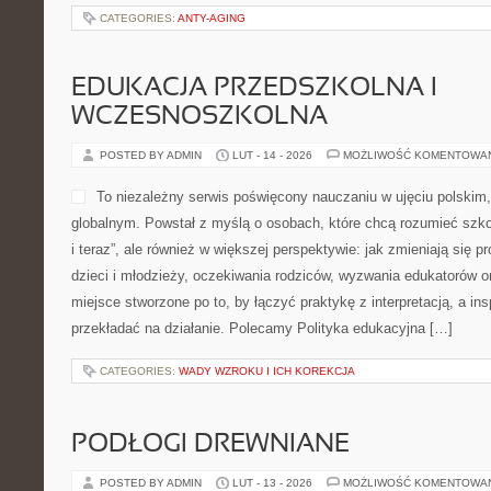
CATEGORIES:
ANTY-AGING
EDUKACJA PRZEDSZKOLNA I
WCZESNOSZKOLNA
POSTED BY ADMIN
LUT - 14 - 2026
MOŻLIWOŚĆ KOMENTOWA
To niezależny serwis poświęcony nauczaniu w ujęciu polskim
globalnym. Powstał z myślą o osobach, które chcą rozumieć szkołę
i teraz”, ale również w większej perspektywie: jak zmieniają się 
dzieci i młodzieży, oczekiwania rodziców, wyzwania edukatorów or
miejsce stworzone po to, by łączyć praktykę z interpretacją, a ins
przekładać na działanie. Polecamy Polityka edukacyjna […]
CATEGORIES:
WADY WZROKU I ICH KOREKCJA
PODŁOGI DREWNIANE
POSTED BY ADMIN
LUT - 13 - 2026
MOŻLIWOŚĆ KOMENTOWA