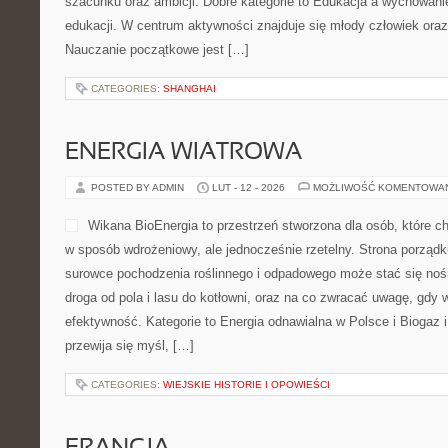
szacunku oraz ambicji. Dobre kategorie to Edukacja a wychowani
edukacji. W centrum aktywności znajduje się młody człowiek oraz
Nauczanie początkowe jest […]
CATEGORIES:
SHANGHAI
ENERGIA WIATROWA
POSTED BY ADMIN
LUT - 12 - 2026
MOŻLIWOŚĆ KOMENTOWA
Wikana BioEnergia to przestrzeń stworzona dla osób, które ch
w sposób wdrożeniowy, ale jednocześnie rzetelny. Strona porządk
surowce pochodzenia roślinnego i odpadowego może stać się nośn
droga od pola i lasu do kotłowni, oraz na co zwracać uwagę, gdy 
efektywność. Kategorie to Energia odnawialna w Polsce i Biogaz i
przewija się myśl, […]
CATEGORIES:
WIEJSKIE HISTORIE I OPOWIEŚCI