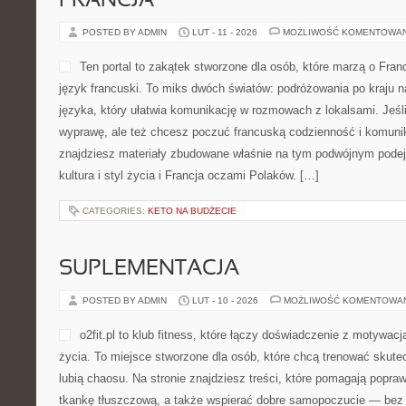
FRANCJA
POSTED BY ADMIN
LUT - 11 - 2026
MOŻLIWOŚĆ KOMENTOWA
Ten portal to zakątek stworzone dla osób, które marzą o Francj
język francuski. To miks dwóch światów: podróżowania po kraju 
języka, który ułatwia komunikację w rozmowach z lokalsami. Jeśli
wyprawę, ale też chcesz poczuć francuską codzienność i komunik
znajdziesz materiały zbudowane właśnie na tym podwójnym podej
kultura i styl życia i Francja oczami Polaków. […]
CATEGORIES:
KETO NA BUDŻECIE
SUPLEMENTACJA
POSTED BY ADMIN
LUT - 10 - 2026
MOŻLIWOŚĆ KOMENTOWA
o2fit.pl to klub fitness, które łączy doświadczenie z motywacj
życia. To miejsce stworzone dla osób, które chcą trenować skutec
lubią chaosu. Na stronie znajdziesz treści, które pomagają popr
tkankę tłuszczową, a także wspierać dobre samopoczucie — bez p