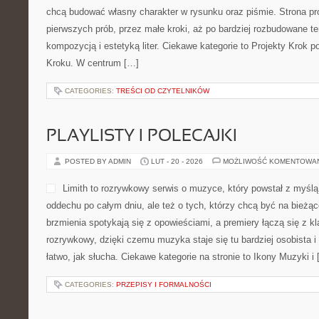
chcą budować własny charakter w rysunku oraz piśmie. Strona pr
pierwszych prób, przez małe kroki, aż po bardziej rozbudowane t
kompozycją i estetyką liter. Ciekawe kategorie to Projekty Krok p
Kroku. W centrum […]
CATEGORIES:
TREŚCI OD CZYTELNIKÓW
PLAYLISTY I POLECAJKI
POSTED BY ADMIN
LUT - 20 - 2026
MOŻLIWOŚĆ KOMENTOWA
Limith to rozrywkowy serwis o muzyce, który powstał z myślą
oddechu po całym dniu, ale też o tych, którzy chcą być na bieżą
brzmienia spotykają się z opowieściami, a premiery łączą się z k
rozrywkowy, dzięki czemu muzyka staje się tu bardziej osobista i
łatwo, jak słucha. Ciekawe kategorie na stronie to Ikony Muzyki i
CATEGORIES:
PRZEPISY I FORMALNOŚCI