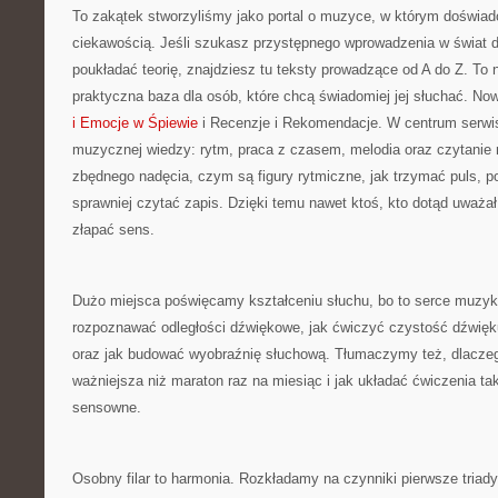
To zakątek stworzyliśmy jako portal o muzyce, w którym doświad
ciekawością. Jeśli szukasz przystępnego wprowadzenia w świat 
poukładać teorię, znajdziesz tu teksty prowadzące od A do Z. To ni
praktyczna baza dla osób, które chcą świadomiej jej słuchać. No
i Emocje w Śpiewie
i Recenzje i Rekomendacje. W centrum serwi
muzycznej wiedzy: rytm, praca z czasem, melodia oraz czytanie
zbędnego nadęcia, czym są figury rytmiczne, jak trzymać puls, po 
sprawniej czytać zapis. Dzięki temu nawet ktoś, kto dotąd uważał
złapać sens.
Dużo miejsca poświęcamy kształceniu słuchu, bo to serce muzyk
rozpoznawać odległości dźwiękowe, jak ćwiczyć czystość dźwięku
oraz jak budować wyobraźnię słuchową. Tłumaczymy też, dlaczeg
ważniejsza niż maraton raz na miesiąc i jak układać ćwiczenia tak
sensowne.
Osobny filar to harmonia. Rozkładamy na czynniki pierwsze triady