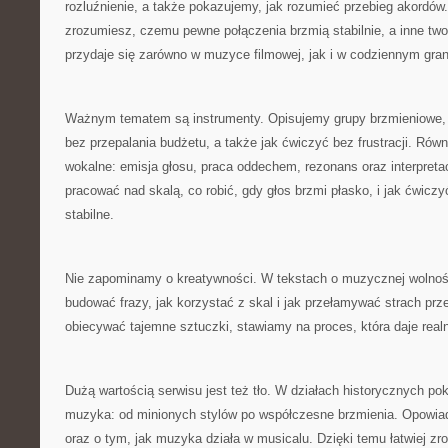
rozluźnienie, a także pokazujemy, jak rozumieć przebieg akordów.
zrozumiesz, czemu pewne połączenia brzmią stabilnie, a inne two
przydaje się zarówno w muzyce filmowej, jak i w codziennym gran
Ważnym tematem są instrumenty. Opisujemy grupy brzmieniowe,
bez przepalania budżetu, a także jak ćwiczyć bez frustracji. Rów
wokalne: emisja głosu, praca oddechem, rezonans oraz interpreta
pracować nad skalą, co robić, gdy głos brzmi płasko, i jak ćwiczy
stabilne.
Nie zapominamy o kreatywności. W tekstach o muzycznej wolnoś
budować frazy, jak korzystać z skal i jak przełamywać strach pr
obiecywać tajemne sztuczki, stawiamy na proces, która daje real
Dużą wartością serwisu jest też tło. W działach historycznych pok
muzyka: od minionych stylów po współczesne brzmienia. Opowi
oraz o tym, jak muzyka działa w musicalu. Dzięki temu łatwiej zr