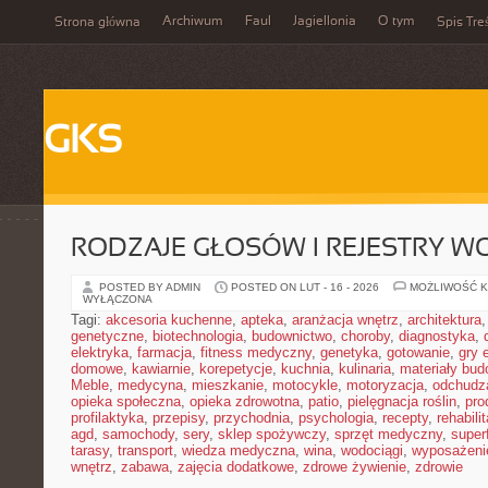
Archiwum
Faul
Jagiellonia
O tym
Strona główna
Spis Tre
GKS
RODZAJE GŁOSÓW I REJESTRY 
POSTED BY ADMIN
POSTED ON LUT - 16 - 2026
MOŻLIWOŚĆ 
WYŁĄCZONA
Tagi:
akcesoria kuchenne
,
apteka
,
aranżacja wnętrz
,
architektura
genetyczne
,
biotechnologia
,
budownictwo
,
choroby
,
diagnostyka
,
elektryka
,
farmacja
,
fitness medyczny
,
genetyka
,
gotowanie
,
gry 
domowe
,
kawiarnie
,
korepetycje
,
kuchnia
,
kulinaria
,
materiały bud
Meble
,
medycyna
,
mieszkanie
,
motocykle
,
motoryzacja
,
odchudz
opieka społeczna
,
opieka zdrowotna
,
patio
,
pielęgnacja roślin
,
pro
profilaktyka
,
przepisy
,
przychodnia
,
psychologia
,
recepty
,
rehabili
agd
,
samochody
,
sery
,
sklep spożywczy
,
sprzęt medyczny
,
super
tarasy
,
transport
,
wiedza medyczna
,
wina
,
wodociągi
,
wyposażeni
wnętrz
,
zabawa
,
zajęcia dodatkowe
,
zdrowe żywienie
,
zdrowie