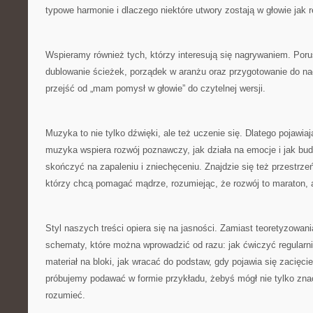
typowe harmonie i dlaczego niektóre utwory zostają w głowie jak r
Wspieramy również tych, którzy interesują się nagrywaniem. Por
dublowanie ścieżek, porządek w aranżu oraz przygotowanie do nag
przejść od „mam pomysł w głowie” do czytelnej wersji.
Muzyka to nie tylko dźwięki, ale też uczenie się. Dlatego pojawiaj
muzyka wspiera rozwój poznawczy, jak działa na emocje i jak bud
skończyć na zapaleniu i zniechęceniu. Znajdzie się też przestrze
którzy chcą pomagać mądrze, rozumiejąc, że rozwój to maraton, a
Styl naszych treści opiera się na jasności. Zamiast teoretyzowan
schematy, które można wprowadzić od razu: jak ćwiczyć regularniej
materiał na bloki, jak wracać do podstaw, gdy pojawia się zacięcie
próbujemy podawać w formie przykładu, żebyś mógł nie tylko zn
rozumieć.