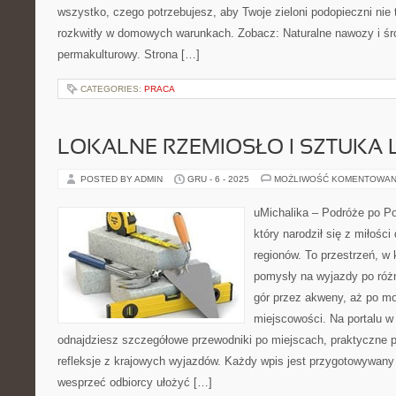
wszystko, czego potrzebujesz, aby Twoje zieloni podopieczni nie 
rozkwitły w domowych warunkach. Zobacz: Naturalne nawozy i śro
permakulturowy. Strona […]
CATEGORIES:
PRACA
LOKALNE RZEMIOSŁO I SZTUKA
POSTED BY ADMIN
GRU - 6 - 2025
MOŻLIWOŚĆ KOMENTOWAN
uMichalika – Podróże po Pol
który narodził się z miłośc
regionów. To przestrzeń, w 
pomysły na wyjazdy po różn
gór przez akweny, aż po mo
miejscowości. Na portalu w 
odnajdziesz szczegółowe przewodniki po miejscach, praktyczne 
refleksje z krajowych wyjazdów. Każdy wpis jest przygotowywany
wesprzeć odbiorcy ułożyć […]