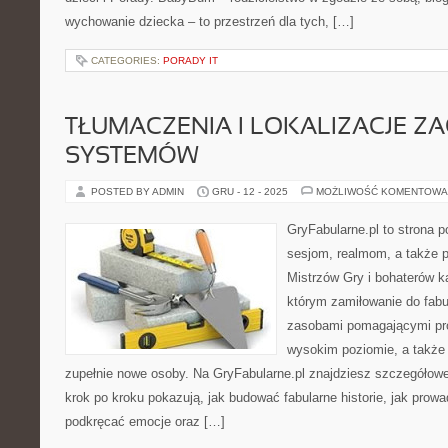
wychowanie dziecka – to przestrzeń dla tych, […]
CATEGORIES:
PORADY IT
TŁUMACZENIA I LOKALIZACJE Z
SYSTEMÓW
POSTED BY ADMIN
GRU - 12 - 2025
MOŻLIWOŚĆ KOMENTOWA
GryFabularne.pl to strona 
sesjom, realmom, a także 
Mistrzów Gry i bohaterów k
którym zamiłowanie do fabu
zasobami pomagającymi pr
wysokim poziomie, a takż
zupełnie nowe osoby. Na GryFabularne.pl znajdziesz szczegółowe 
krok po kroku pokazują, jak budować fabularne historie, jak prowa
podkręcać emocje oraz […]