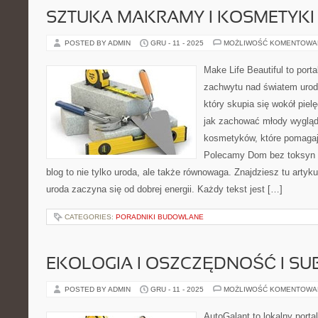
SZTUKA MAKRAMY I KOSMETYK
POSTED BY ADMIN
GRU - 11 - 2025
MOŻLIWOŚĆ KOMENTOWA
Make Life Beautiful to portal
zachwytu nad światem urody
który skupia się wokół pielę
jak zachować młody wygląd,
kosmetyków, które pomagaj
Polecamy Dom bez toksyn 
blog to nie tylko uroda, ale także równowaga. Znajdziesz tu artyk
uroda zaczyna się od dobrej energii. Każdy tekst jest […]
CATEGORIES:
PORADNIKI BUDOWLANE
EKOLOGIA I OSZCZĘDNOŚĆ I SU
POSTED BY ADMIN
GRU - 11 - 2025
MOŻLIWOŚĆ KOMENTOWA
AutoGalant to lokalny porta