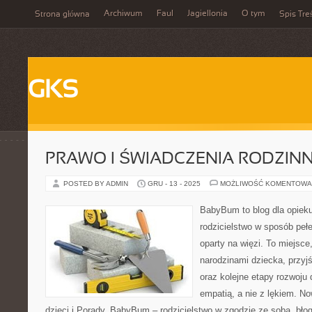
Archiwum
Faul
Jagiellonia
O tym
Strona główna
Spis Tre
GKS
PRAWO I ŚWIADCZENIA RODZIN
POSTED BY ADMIN
GRU - 13 - 2025
MOŻLIWOŚĆ KOMENTOWA
BabyBum to blog dla opiek
rodzicielstwo w sposób pełen
oparty na więzi. To miejsc
narodzinami dziecka, przyjś
oraz kolejne etapy rozwoju
empatią, a nie z lękiem. No
dzieci i Porady. BabyBum – rodzicielstwo w zgodzie ze sobą, błog