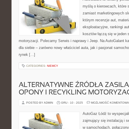
myślą o kierowcach, które s
zamiast marketingowych sl
którym recenzje aut, mater
eksploatacyjne, rankingi au
kosztów łączą się w jeden 
motoryzacji. Polecamy Serwis i naprawy i Jeep. Na AutoGalant k
dla siebie – zarówno nowy właściciel auta, jak i pasjonat samochod
rynek […]
CATEGORIES:
NIEMCY
ALTERNATYWNE ŹRÓDŁA ZASILAN
OPONY I RECYKLING MOTORYZA
POSTED BY ADMIN
GRU - 10 - 2025
MOŻLIWOŚĆ KOMENTOWA
AutoGaz Łódź to wyspecjal
zajmujący się instalacją i 
w samochodach, połączony 