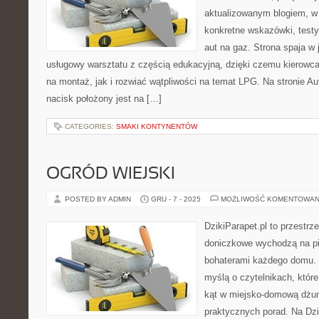
aktualizowanym blogiem, w
konkretne wskazówki, testy
aut na gaz. Strona spaja w
usługowy warsztatu z częścią edukacyjną, dzięki czemu kierow
na montaż, jak i rozwiać wątpliwości na temat LPG. Na stronie 
nacisk położony jest na […]
CATEGORIES:
SMAKI KONTYNENTÓW
OGRÓD WIEJSKI
POSTED BY ADMIN
GRU - 7 - 2025
MOŻLIWOŚĆ KOMENTOWAN
DzikiParapet.pl to przestrze
doniczkowe wychodzą na pie
bohaterami każdego domu. 
myślą o czytelnikach, któr
kąt w miejsko-domową dżungl
praktycznych porad. Na Dzi