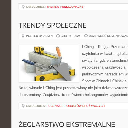
CATEGORIES:
TRENING FUNKCJONALNY
TRENDY SPOŁECZNE
POSTED BY ADMIN
GRU - 6 - 2025
MOŻLIWOŚĆ KOMENTOWAN
I Ching – Księga Przemian t
czytelnika w świat mądrośc
świątynia, gdzie starochińs
współczesną wrażliwością, 
praktycznym narzędziem w
Sport w Chinach i Chińskie 
Na tej witrynie I Ching jest przedstawiany nie jako dziwna wyrocz
do przemiany. Znajdziesz tu omówienia heksagramów, wyjaśnienia
CATEGORIES:
RECENZJE PRODUKTÓW SPOŻYWCZYCH
ŻEGLARSTWO EKSTREMALNE