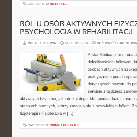
CATEGORIES:
NIECHORZE
BÓL U OSÓB AKTYWNYCH FIZYCZN
PSYCHOLOGIA W REHABILITACJI
POSTED BY ADMIN
GRU - 12 - 2025
MOŻLIWOŚĆ KOMENTOWA
ArstanMedica.pl to strona p
dolegliwościom bólowym, kt
osobach aktywnych szukając
praktycznych porad i spra
dotyczących powrotu do pe
serwisie znajdziesz zarówn
aktywnych fizycznie, jak i do każdego, kto spędza dużo czasu pr
starszych oraz tych, którzy zmagają się z przewlekłym bólem. Zo
fizjoterapii i Fizjoterapia w […]
CATEGORIES:
DRINKI I KOKTAJLE