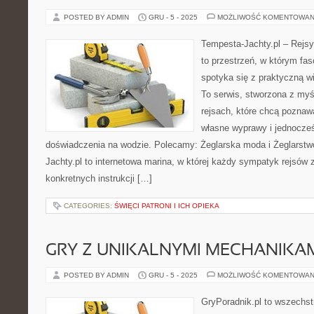
POSTED BY ADMIN
GRU - 5 - 2025
MOŻLIWOŚĆ KOMENTOWAN
Tempesta-Jachty.pl – Rejsy
to przestrzeń, w którym fa
spotyka się z praktyczną wi
To serwis, stworzona z myś
rejsach, które chcą poznaw
własne wyprawy i jednocz
doświadczenia na wodzie. Polecamy: Żeglarska moda i Żeglarstw
Jachty.pl to internetowa marina, w której każdy sympatyk rejsów z
konkretnych instrukcji […]
CATEGORIES:
ŚWIĘCI PATRONI I ICH OPIEKA
GRY Z UNIKALNYMI MECHANIKA
POSTED BY ADMIN
GRU - 5 - 2025
MOŻLIWOŚĆ KOMENTOWAN
GryPoradnik.pl to wszechst