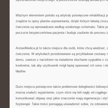
Ważnym elementem portalu są artykuły poświęcone rehabilitacji p
znajdzie tu opisy planów usprawniania, dzięki którym łatwiej zroz
ćwiczenia są wprowadzane według ustalonego schematu. Takie p
poczucie bezpieczeństwa pacjenta i buduje zaufanie do procesu 
ArstanMedica.pl to także miejsce dla osób, które chcą wiedzieć,
ćwiczenia. W artykułach przedstawiane są przykładowe zestawy
domu, zawsze z naciskiem na świadome słuchanie sygnałów z cia
konkretne, tak aby użytkownik mógł lepiej opanować ich sens i n
błędów.
Dużo miejsca poświęcono także problemowi dolegliwości bólowyc
można znaleźć wyjaśnienie, czym różni się ból nagły od ciągłego
komunikować objawy oraz jakie znaczenie mają regeneracja i styl
fizjoterapii. Takie treści pomagają uświadomić sobie, że zdrowien