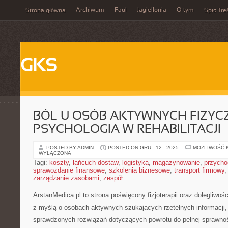
Archiwum
Faul
Jagiellonia
O tym
Strona główna
Spis Tre
GKS
BÓL U OSÓB AKTYWNYCH FIZYCZN
PSYCHOLOGIA W REHABILITACJI
POSTED BY ADMIN
POSTED ON GRU - 12 - 2025
MOŻLIWOŚĆ 
WYŁĄCZONA
Tagi:
koszty
,
łańcuch dostaw
,
logistyka
,
magazynowanie
,
przycho
sprawozdanie finansowe
,
szkolenia biznesowe
,
transport firmowy
zarządzanie zasobami
,
zespół
ArstanMedica.pl to strona poświęcony fizjoterapii oraz dolegliwo
z myślą o osobach aktywnych szukających rzetelnych informacji,
sprawdzonych rozwiązań dotyczących powrotu do pełnej sprawnoś