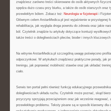
znajdziesz zarówno treści skierowane do osób aktywnych fizycznie
spędza dużo czasu przy biurku, a także do osób starszych oraz t
przewlekłym bólem. Zobacz też:
Neurologia w fizjoterapii
i Fizjote
Głównym celem ArstanMedica.pl jest wyjaśnienie w przystępnej f
rehabilitacja, jak wygląda droga powrotu do zdrowia oraz jakie n
ból. Czytelnik znajdzie tu artykuły dotyczące kontuzji wysiłkowyc
także treści o dolegliwościach pleców, bioder i innych kluczowyc
Na witrynie ArstanMedica.pl szczególną uwagę poświęcono profi
odpoczynkowi. W artykułach znajdziesz praktyczne porady, jak 
treningu, jak poprawiać mobilność stawów oraz jak układać trenin
ciało.
Serwis ten portal pełni również funkcję edukacyjnego przewodnik
dolegliwościach układu ruchu. Czytelnik może poznać, skąd bierze 
przyczyny sprzyjają przeciążeniom oraz jak wcześnie reagować, 
przewlekłego problemu. Teksty pisane są w sposób klarowny dla o
wykształcenia medycznego, a jednocześnie szanują aktualnych wy