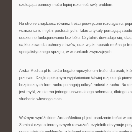
szukająca pomocy może lepiej rozumieć swój problem.
Na stronie znajdziesz również treści poświęcone rozciąganiu, pop
wzmacnianiu mięśni posturalnych. Takie artykuły pomagają zbud
codzienne funkcjonowanie bez bólu. Czytelnik dowiaduje się, dlac
są kluczowe dla ochrony stawów, oraz w jaki sposób można je tr
specjalistycznego sprzętu, w warunkach zwyczajnych.
ArstanMedica.pl to także bogate repozytorium treści dla osób, kt
przerwie. Dzięki spokojnym wyjaśnieniom łatwiej rozpocząć pierw
bezpiecznych form ruchu pomagają odkryć radość z ruchu. Na s
jest myśl, że nie ma jednego uniwersalnego schematu, dlatego za
słuchanie własnego ciała.
Ważnym wyróżnikiem ArstanMedica.pl jest osadzenie treści w cod
Zamiast czysto teoretycznych rozważań, czytelnik otrzymuje prz
rzeczywistych problemów, z którymi często spotykają się osoby a