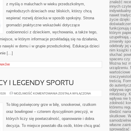
znaleźć rece
z myślą o maluchach w wieku przedszkolnym,
innych czyte
indywidualny
najmłodszych dzieciach oraz bliskich, którzy chcą
nawet trady
wspierać rozwój dziecka w sposób spokojny. Strona
życie dzięk
doświadczeni
gromadzi praktyczne wskazówki dotyczące
funkcjonują
codzienności z dzieckiem, wychowania, a także tego,
którym papie
uzupełniają. 
iejsce, w którym informacje przekładają się na działania,
zmieniły spo
odebrały jej 
e nawyki w domu i w grupie przedszkolnej. Edukacja dzieci
nim książki 
nie […]
słuchać powi
spaceru czy
Można też mi
LNIKÓW
urządzeniu. 
wartościowe 
rzeczywistoś
treścią. For
Y I LEGENDY SPORTU
do autentyc
odgrywa ogro
ZNANI
 2026
MOŻLIWOŚĆ KOMENTOWANIA
ZOSTAŁA WYŁĄCZONA
młodzieży. K
ZAWODNICY
wpływa nie t
I
zdolność kon
LEGENDY
To blog poświęcony grze w bilę, snookerowi, rzutkom
SPORTU
któremu regu
oraz bowlingowi – czterem dyscyplinom precyzji, w
śledzić narr
skutkowe. W 
których liczy się powtarzalność, opanowanie i dobra
samodzielni
własne zaint
decyzja. To miejsce powstało dla osób, które chcą grać
sprowadzać 