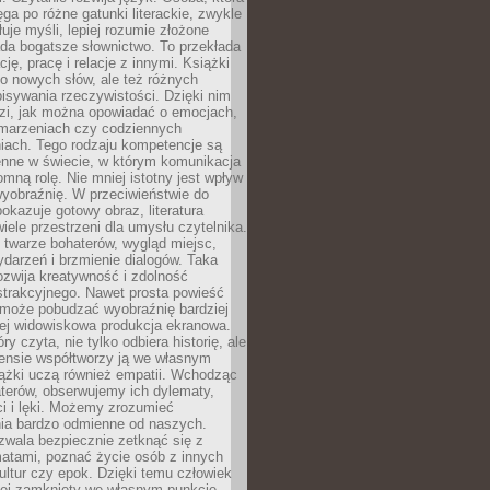
ęga po różne gatunki literackie, zwykle
łuje myśli, lepiej rozumie złożone
iada bogatsze słownictwo. To przekłada
ję, pracę i relacje z innymi. Książki
ko nowych słów, ale też różnych
isywania rzeczywistości. Dzięki nim
dzi, jak można opowiadać o emocjach,
 marzeniach czy codziennych
iach. Tego rodzaju kompetencje są
enne w świecie, w którym komunikacja
mną rolę. Nie mniej istotny jest wpływ
yobraźnię. W przeciwieństwie do
pokazuje gotowy obraz, literatura
iele przestrzeni dla umysłu czytelnika.
 twarze bohaterów, wygląd miejsc,
darzeń i brzmienie dialogów. Taka
zwija kreatywność i zdolność
strakcyjnego. Nawet prosta powieść
może pobudzać wyobraźnię bardziej
iej widowiskowa produkcja ekranowa.
ry czyta, nie tylko odbiera historię, ale
nsie współtworzy ją we własnym
iążki uczą również empatii. Wchodząc
terów, obserwujemy ich dylematy,
ci i lęki. Możemy zrozumieć
ia bardzo odmienne od naszych.
ozwala bezpiecznie zetknąć się z
matami, poznać życie osób z innych
ultur czy epok. Dzięki temu człowiek
niej zamknięty we własnym punkcie