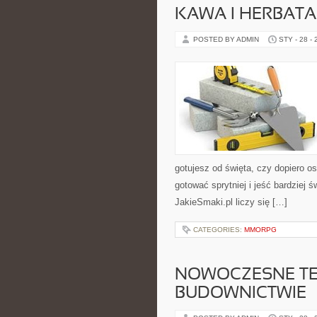
KAWA I HERBATA
POSTED BY ADMIN
STY - 28 -
gotujesz od święta, czy dopiero o
gotować sprytniej i jeść bardziej
JakieSmaki.pl liczy się […]
CATEGORIES:
MMORPG
NOWOCZESNE TE
BUDOWNICTWIE