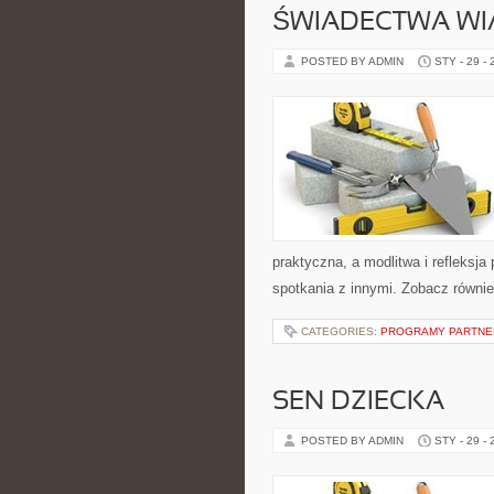
ŚWIADECTWA WI
POSTED BY ADMIN
STY - 29 -
praktyczna, a modlitwa i refleksja
spotkania z innymi. Zobacz również
CATEGORIES:
PROGRAMY PARTNER
SEN DZIECKA
POSTED BY ADMIN
STY - 29 -