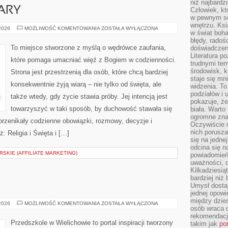
niż najbardz
ARY
Człowiek, któ
w pewnym se
wnętrzu. Ks
ŚWIADECTWA
 2026
MOŻLIWOŚĆ KOMENTOWANIA
ZOSTAŁA WYŁĄCZONA
w świat boha
WIARY
błędy, radoś
To miejsce stworzone z myślą o wędrówce zaufania,
doświadczen
Literatura p
które pomaga umacniać więź z Bogiem w codzienności.
trudnymi te
środowisk, k
Strona jest przestrzenią dla osób, które chcą bardziej
staje się m
konsekwentnie żyją wiarą – nie tylko od święta, ale
widzenia. T
podziałów i
także wtedy, gdy życie stawia próby. Jej intencją jest
pokazuje, ż
towarzyszyć w taki sposób, by duchowość stawała się
biała. Warto
ogromne zna
 przenikały codzienne obowiązki, rozmowy, decyzje i
Oczywiście n
nich porusza
: Religia i Święta i […]
się na jednej
odcina się n
SKIE (AFFILIATE MARKETING)
powiadomień
uważności, 
Kilkadziesią
bardziej niż
Umysł dosta
jednej opowi
między dzies
SEN
 2026
MOŻLIWOŚĆ KOMENTOWANIA
ZOSTAŁA WYŁĄCZONA
osób wraca d
DZIECKA
rekomendacj
Przedszkole w Wielichowie to portal inspiracji tworzony
takim jak
po