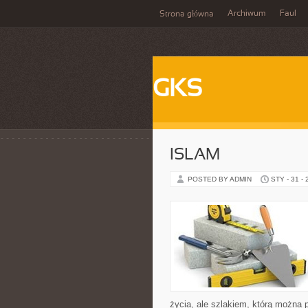
Archiwum
Faul
Strona główna
GKS
ISLAM
POSTED BY ADMIN
STY - 31 -
życia, ale szlakiem, którą można 