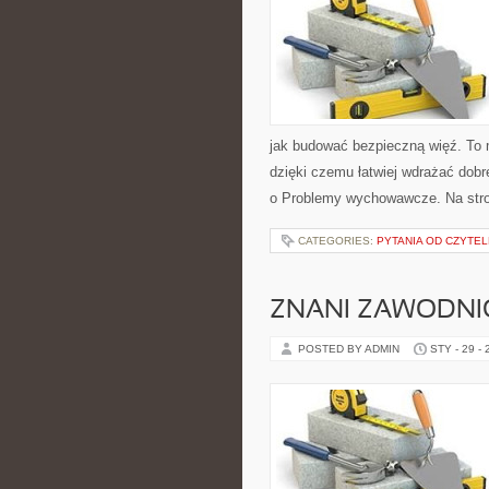
jak budować bezpieczną więź. To m
dzięki czemu łatwiej wdrażać dobr
o Problemy wychowawcze. Na stro
CATEGORIES:
PYTANIA OD CZYTE
ZNANI ZAWODNIC
POSTED BY ADMIN
STY - 29 -