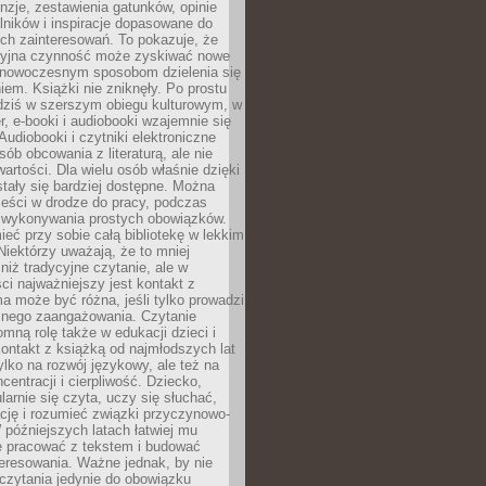
nzje, zestawienia gatunków, opinie
lników i inspiracje dopasowane do
ch zainteresowań. To pokazuje, że
cyjna czynność może zyskiwać nowe
i nowoczesnym sposobom dzielenia się
em. Książki nie zniknęły. Po prostu
 dziś w szerszym obiegu kulturowym, w
r, e-booki i audiobooki wzajemnie się
Audiobooki i czytniki elektroniczne
sób obcowania z literaturą, ale nie
wartości. Dla wielu osób właśnie dzięki
stały się bardziej dostępne. Można
eści w drodze do pracy, podczas
 wykonywania prostych obowiązków.
eć przy sobie całą bibliotekę w lekkim
Niektórzy uważają, że to mniej
niż tradycyjne czytanie, ale w
ci najważniejszy jest kontakt z
ma może być różna, jeśli tylko prowadzi
znego zaangażowania. Czytanie
mną rolę także w edukacji dzieci i
ontakt z książką od najmłodszych lat
ylko na rozwój językowy, ale też na
centracji i cierpliwość. Dziecko,
larnie się czyta, uczy się słuchać,
ację i rozumieć związki przyczynowo-
późniejszych latach łatwiej mu
e pracować z tekstem i budować
eresowania. Ważne jednak, by nie
czytania jedynie do obowiązku