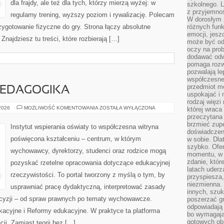
dla frajdy, ale też dla tych, którzy mierzą wyżej: w
szkolnego. L
z przyjemno
regularny trening, wyższy poziom i rywalizację. Polecam
W dorosłym ż
rzygotowanie fizyczne do gry. Strona łączy absolutne
różnych funk
emocji, jesz
najdziesz tu treści, które rozbierają […]
może być od
oczy na prob
dodawać odwa
pomaga rozw
pozwalają l
współczesneg
przedmiot m
PEDAGOGIKA
uspokajać i 
rodzaj więzi
WYCHOWANIE
 2026
MOŻLIWOŚĆ KOMENTOWANIA
ZOSTAŁA WYŁĄCZONA
której wraca
I
przeczytana
PEDAGOGIKA
brzmieć zupe
Instytut wspierania oświaty to współczesna witryna
doświadczeni
poświęcona kształceniu – centrum, w którym
w sobie. Dla
szybko. Ofe
wychowawcy, dyrektorzy, studenci oraz rodzice mogą
momentu, w 
zdanie, któr
pozyskać rzetelne opracowania dotyczące edukacyjnej
latach uderz
rzeczywistości. To portal tworzony z myślą o tym, by
przyspiesza,
niezmienna. 
usprawniać pracę dydaktyczną, interpretować zasady
innych, szu
yzji – od spraw prawnych po tematy wychowawcze.
poszerzać gr
odpowiadają
kacyjne i Reformy edukacyjne. W praktyce ta platforma
bo wymagają
gotowych ob
ji. Zamiast teorii bez […]