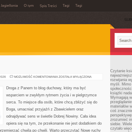
Jagiellonia
O tym
Tagi
Tagi
Spis Treści
SUB
Czytanie ks
najważniejs
ISLAM
 2026
MOŻLIWOŚĆ KOMENTOWANIA
ZOSTAŁA WYŁĄCZONA
rozwijania w
myśli. Mimo
Droga z Panem to blog duchowy, który ma być
społeczności
książki nada
wsparciem w zwykłym rytmem życia i w pielgrzymce
Wymagają wię
przeglądanie
serca. To miejsce dla osób, które chcą zbliżyć się do
materiałów w
Boga, umacniać przyjaźń z Zbawicielem oraz
coś znaczni
perspektywę,
odnajdywać sens w świetle Dobrej Nowiny. Cała idea
zrozumieć i
opiera się na tym, że przekonanie nie jest dodatkiem do
siebie. Wiel
czytało więc
przemierzać chwila po chwili. Warto przeczytać Nowe ruchy