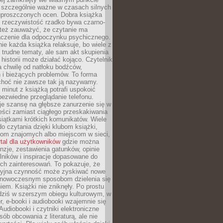
o szczególnie ważne w czasach silnych
 uproszczonych ocen. Dobra książka
e rzeczywistość rzadko bywa czarno-
 też zauważyć, że czytanie ma
czenie dla odpoczynku psychicznego.
ie każda książka relaksuje, bo wiele z
 trudne tematy, ale sam akt skupienia
 historii może działać kojąco. Czytelnik
a chwilę od natłoku bodźców,
 i bieżących problemów. To forma
choć nie zawsze tak ją nazywamy.
t minut z książką potrafi uspokoić
 bezwiedne przeglądanie telefonu.
je szansę na głębsze zanurzenie się w
eści zamiast ciągłego przeskakiwania
iątkami krótkich komunikatów. Wiele
o czytania dzięki klubom książki,
om znajomych albo miejscom w sieci,
rtal dla użytkowników
gdzie można
nzje, zestawienia gatunków, opinie
lników i inspiracje dopasowane do
ch zainteresowań. To pokazuje, że
cyjna czynność może zyskiwać nowe
i nowoczesnym sposobom dzielenia się
em. Książki nie zniknęły. Po prostu
 dziś w szerszym obiegu kulturowym, w
r, e-booki i audiobooki wzajemnie się
Audiobooki i czytniki elektroniczne
sób obcowania z literaturą, ale nie