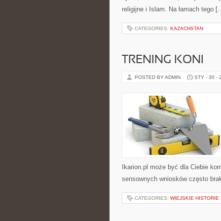
religijne i Islam. Na łamach tego [
CATEGORIES:
KAZACHSTAN
TRENING KONI
POSTED BY ADMIN
STY - 30 -
Ikarion.pl może być dla Ciebie ko
sensownych wniosków często braku
CATEGORIES:
WIEJSKIE HISTORIE