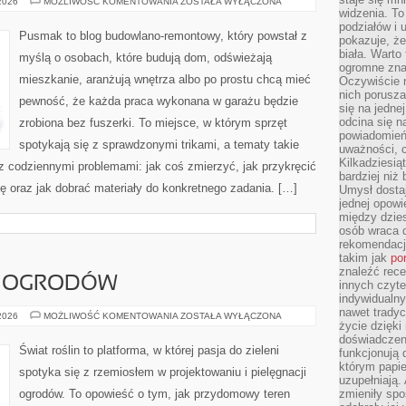
NOWOCZESNE
 2026
MOŻLIWOŚĆ KOMENTOWANIA
ZOSTAŁA WYŁĄCZONA
TECHNOLOGIE
widzenia. T
W
podziałów i
BUDOWNICTWIE
Pusmak to blog budowlano-remontowy, który powstał z
pokazuje, ż
biała. Warto
myślą o osobach, które budują dom, odświeżają
ogromne zna
mieszkanie, aranżują wnętrza albo po prostu chcą mieć
Oczywiście n
nich porusza
pewność, że każda praca wykonana w garażu będzie
się na jednej
odcina się n
zrobiona bez fuszerki. To miejsce, w którym sprzęt
powiadomień
spotykają się z sprawdzonymi trikami, a tematy takie
uważności, 
Kilkadziesią
z codziennymi problemami: jak coś zmierzyć, jak przykręcić
bardziej niż
ę oraz jak dobrać materiały do konkretnego zadania. […]
Umysł dosta
jednej opowi
między dzies
osób wraca d
rekomendacj
takim jak
po
znaleźć rece
E OGRODÓW
innych czyte
indywidualny
nawet trady
PROJEKTOWANIE
 2026
MOŻLIWOŚĆ KOMENTOWANIA
ZOSTAŁA WYŁĄCZONA
życie dzięk
OGRODÓW
doświadczeni
Świat roślin to platforma, w której pasja do zieleni
funkcjonują
którym papie
spotyka się z rzemiosłem w projektowaniu i pielęgnacji
uzupełniają. 
ogrodów. To opowieść o tym, jak przydomowy teren
zmieniły spo