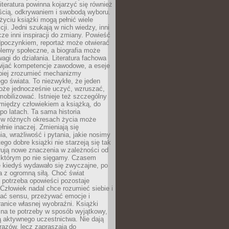
iteratura powinna kojarzyć się również
ścią, odkrywaniem i swobodą wyboru.
yciu książki mogą pełnić wiele
cji. Jedni szukają w nich wiedzy, inni
cze inni inspiracji do zmiany. Powieść
poczynkiem, reportaż może otwierać
lemy społeczne, a biografia może
gi do działania. Literatura fachowa
ijać kompetencje zawodowe, a eseje
epiej zrozumieć mechanizmy
o świata. To niezwykłe, że jeden
oże jednocześnie uczyć, wzruszać,
mobilizować. Istnieje też szczególny
 między człowiekiem a książką, do
 po latach. Ta sama historia
 w różnych okresach życia może
łnie inaczej. Zmieniają się
a, wrażliwość i pytania, jakie nosimy
tego dobre książki nie starzeją się tak
rują nowe znaczenia w zależności od
którym po nie sięgamy. Czasem
e kiedyś wydawało się zwyczajne, po
a z ogromną siłą. Choć świat
 potrzeba opowieści pozostaje
Człowiek nadal chce rozumieć siebie i
kać sensu, przeżywać emocje i
anice własnej wyobraźni. Książki
 na te potrzeby w sposób wyjątkowy,
 aktywnego uczestnictwa. Nie dają
razów, lecz zapraszają do