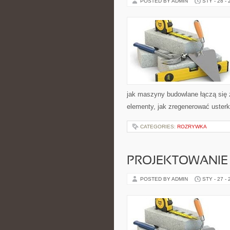
POSTED BY ADMIN
STY - 28 -
jak maszyny budowlane łączą się 
elementy, jak zregenerować usterk
CATEGORIES:
ROZRYWKA
PROJEKTOWANI
POSTED BY ADMIN
STY - 27 -