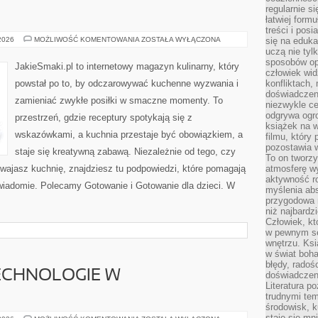
regularnie si
łatwiej formu
treści i pos
KAWA
 2026
MOŻLIWOŚĆ KOMENTOWANIA
ZOSTAŁA WYŁĄCZONA
się na edukac
I
uczą nie tyl
HERBATA
sposobów op
JakieSmaki.pl to internetowy magazyn kulinarny, który
człowiek wi
powstał po to, by odczarowywać kuchenne wyzwania i
konfliktach,
doświadczen
zamieniać zwykłe posiłki w smaczne momenty. To
niezwykle c
odgrywa ogro
przestrzeń, gdzie receptury spotykają się z
książek na w
wskazówkami, a kuchnia przestaje być obowiązkiem, a
filmu, który 
pozostawia w
staje się kreatywną zabawą. Niezależnie od tego, czy
To on tworzy
swajasz kuchnię, znajdziesz tu podpowiedzi, które pomagają
atmosferę wy
aktywność ro
 świadomie. Polecamy Gotowanie i Gotowanie dla dzieci. W
myślenia ab
przygodowa 
niż najbardz
Człowiek, któ
w pewnym se
wnętrzu. Ks
w świat boha
błędy, radoś
CHNOLOGIE W
doświadczen
Literatura p
trudnymi te
środowisk, k
staje się m