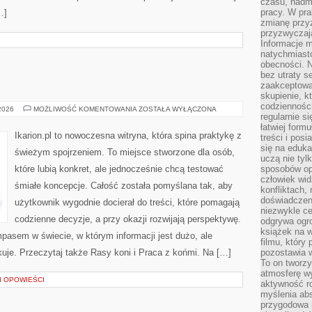
czasu, nadm
pracy. W pra
…]
zmianę przy
przyzwyczaja
Informacje m
natychmiast
obecności. N
bez utraty s
zaakceptować
skupienie, k
codzienności
TRENING
 2026
MOŻLIWOŚĆ KOMENTOWANIA
ZOSTAŁA WYŁĄCZONA
regularnie si
KONI
łatwiej formu
Ikarion.pl to nowoczesna witryna, która spina praktykę z
treści i pos
się na edukac
świeżym spojrzeniem. To miejsce stworzone dla osób,
uczą nie tyl
które lubią konkret, ale jednocześnie chcą testować
sposobów op
człowiek wi
śmiałe koncepcje. Całość została pomyślana tak, aby
konfliktach,
doświadczen
użytkownik wygodnie docierał do treści, które pomagają
niezwykle c
codzienne decyzje, a przy okazji rozwijają perspektywę.
odgrywa ogro
książek na w
mpasem w świecie, w którym informacji jest dużo, ale
filmu, który 
je. Przeczytaj także Rasy koni i Praca z końmi. Na […]
pozostawia w
To on tworzy
atmosferę wy
 I OPOWIEŚCI
aktywność ro
myślenia ab
przygodowa 