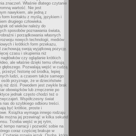
ia znaczeń. Właśnie dlatego czytanie
romną wartość. Nie jest
nym nawykiem, ale jedną z
 form kontaktu z myślą, językiem i
iem drugiego człowieka.
iążek od wieków należy do
zych sposobów poznawania świata,
yobraźni i porządkowania własnych
 rozwoju nowych technologii, mediów
owych i krótkich form przekazu,
l zachowują swoją wyjątkową pozycję.
cej czasu i skupienia niż
 nagłówków czy oglądanie krótkich
ideo, ale właśnie dzięki temu oferują
e głębszego. Pozwalają wejść w cudzą
 przeżyć historię od środka, lepiej
nnych ludzi, a czasem także samego
e osób przyznaje, że w dzieciństwie
ej niż dziś. Powodem jest zwykle brak
iar obowiązków lub zmęczenie po
ktyce jednak często chodzi też o
zwyczajeń. Współczesny świat
 nas do szybkiego odbioru treści.
ają być krótkie, proste i
owe. Książka wymaga innego rodzaju
ie można jej przewinąć w kilka sekund
ensu. Trzeba wejść w jej rytm,
 tempo narracji i pozwolić sobie na
tórego coraz częściej brakuje w
. Czytanie rozwija język. Osoba, która