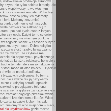
iej widowiskowa produkcja ekranowa.
ry czyta, nie tylko odbiera historię, ale
nsie współtworzy ją we własnym
iążki uczą również empatii. Wchodząc
terów, obserwujemy ich dylematy,
ci i lęki. Możemy zrozumieć
ia bardzo odmienne od naszych.
ozwala bezpiecznie zetknąć się z
matami, poznać życie osób z innych
ultur czy epok. Dzięki temu człowiek
niej zamknięty we własnym punkcie
o szczególnie ważne w czasach silnych
 uproszczonych ocen. Dobra książka
e rzeczywistość rzadko bywa czarno-
 też zauważyć, że czytanie ma
czenie dla odpoczynku psychicznego.
ie każda książka relaksuje, bo wiele z
 trudne tematy, ale sam akt skupienia
 historii może działać kojąco. Czytelnik
a chwilę od natłoku bodźców,
 i bieżących problemów. To forma
choć nie zawsze tak ją nazywamy.
t minut z książką potrafi uspokoić
 bezwiedne przeglądanie telefonu.
je szansę na głębsze zanurzenie się w
eści zamiast ciągłego przeskakiwania
iątkami krótkich komunikatów. Wiele
o czytania dzięki klubom książki,
om znajomych albo miejscom w sieci,
rtal dla użytkowników
gdzie można