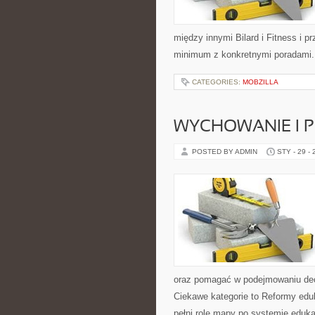
między innymi Bilard i Fitness i p
minimum z konkretnymi poradami. Z
CATEGORIES:
MOBZILLA
WYCHOWANIE I 
POSTED BY ADMIN
STY - 29 -
oraz pomagać w podejmowaniu dec
Ciekawe kategorie to Reformy edu
pełni rolę mapy po systemie edukac