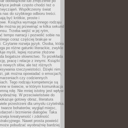
iar obowiązków lub zmęczenie po
ktyce jednak często chodzi też o
zwyczajeń. Współczesny świat
 nas do szybkiego odbioru treści.
ają być krótkie, proste i
owe. Książka wymaga innego rodzaju
ie można jej przewinąć w kilka sekund
ensu. Trzeba wejść w jej rytm,
 tempo narracji i pozwolić sobie na
tórego coraz częściej brakuje w
. Czytanie rozwija język. Osoba, która
ęga po różne gatunki literackie, zwykle
łuje myśli, lepiej rozumie złożone
iada bogatsze słownictwo. To przekłada
ję, pracę i relacje z innymi. Książki
ko nowych słów, ale też różnych
isywania rzeczywistości. Dzięki nim
dzi, jak można opowiadać o emocjach,
 marzeniach czy codziennych
iach. Tego rodzaju kompetencje są
enne w świecie, w którym komunikacja
mną rolę. Nie mniej istotny jest wpływ
yobraźnię. W przeciwieństwie do
pokazuje gotowy obraz, literatura
iele przestrzeni dla umysłu czytelnika.
 twarze bohaterów, wygląd miejsc,
darzeń i brzmienie dialogów. Taka
zwija kreatywność i zdolność
strakcyjnego. Nawet prosta powieść
może pobudzać wyobraźnię bardziej