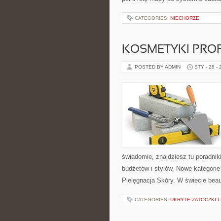
CATEGORIES:
NIECHORZE
KOSMETYKI PRO
POSTED BY ADMIN
STY - 28 -
świadomie, znajdziesz tu poradnik
budżetów i stylów. Nowe kategorie
Pielęgnacja Skóry. W świecie bea
CATEGORIES:
UKRYTE ZATOCZKI I