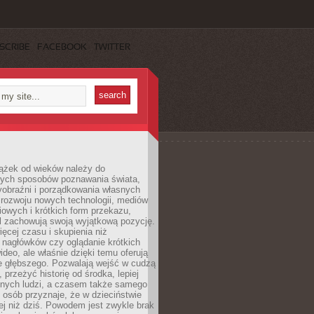
SCRIBE
FACEBOOK
TWITTER
iążek od wieków należy do
zych sposobów poznawania świata,
yobraźni i porządkowania własnych
 rozwoju nowych technologii, mediów
owych i krótkich form przekazu,
l zachowują swoją wyjątkową pozycję.
cej czasu i skupienia niż
 nagłówków czy oglądanie krótkich
ideo, ale właśnie dzięki temu oferują
e głębszego. Pozwalają wejść w cudzą
 przeżyć historię od środka, lepiej
nnych ludzi, a czasem także samego
e osób przyznaje, że w dzieciństwie
ej niż dziś. Powodem jest zwykle brak