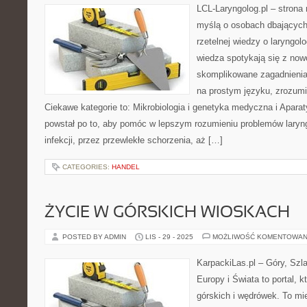
LCL-Laryngolog.pl – stron
myślą o osobach dbających 
rzetelnej wiedzy o laryngol
wiedza spotykają się z no
skomplikowane zagadnieni
na prostym języku, zrozumi
Ciekawe kategorie to: Mikrobiologia i genetyka medyczna i Aparat
powstał po to, aby pomóc w lepszym rozumieniu problemów laryn
infekcji, przez przewlekłe schorzenia, aż […]
CATEGORIES:
HANDEL
ŻYCIE W GÓRSKICH WIOSKACH
POSTED BY ADMIN
LIS - 29 - 2025
MOŻLIWOŚĆ KOMENTOWAN
KarpackiLas.pl – Góry, Szl
Europy i Świata to portal, k
górskich i wędrówek. To mi