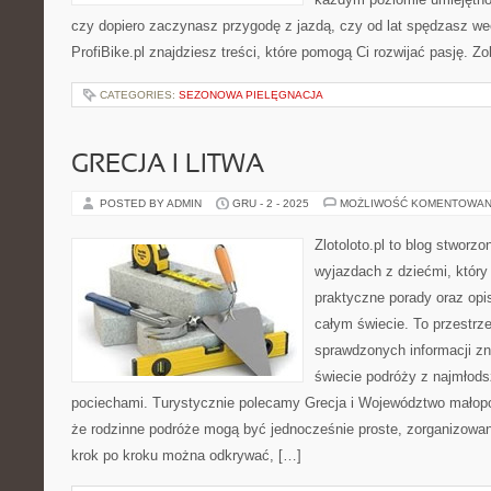
czy dopiero zaczynasz przygodę z jazdą, czy od lat spędzasz we
ProfiBike.pl znajdziesz treści, które pomogą Ci rozwijać pasję. Z
CATEGORIES:
SEZONOWA PIELĘGNACJA
GRECJA I LITWA
POSTED BY ADMIN
GRU - 2 - 2025
MOŻLIWOŚĆ KOMENTOWAN
Zlotoloto.pl to blog stworz
wyjazdach z dziećmi, który 
praktyczne porady oraz opi
całym świecie. To przestrz
sprawdzonych informacji z
świecie podróży z najmłods
pociechami. Turystycznie polecamy Grecja i Województwo małopols
że rodzinne podróże mogą być jednocześnie proste, zorganizowane
krok po kroku można odkrywać, […]