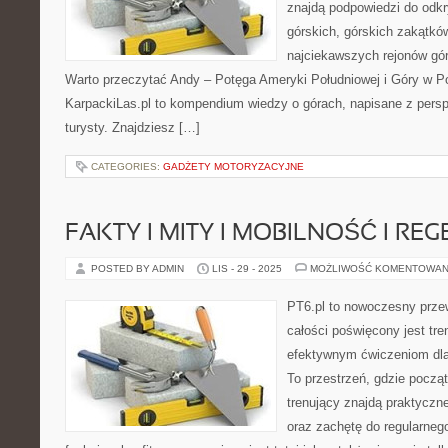
znajdą podpowiedzi do odk
górskich, górskich zakątkó
najciekawszych rejonów gór
Warto przeczytać Andy – Potęga Ameryki Południowej i Góry w Pol
KarpackiLas.pl to kompendium wiedzy o górach, napisane z per
turysty. Znajdziesz […]
CATEGORIES:
GADŻETY MOTORYZACYJNE
FAKTY I MITY I MOBILNOŚĆ I RE
POSTED BY ADMIN
LIS - 29 - 2025
MOŻLIWOŚĆ KOMENTOWAN
PT6.pl to nowoczesny przew
całości poświęcony jest tr
efektywnym ćwiczeniom dl
To przestrzeń, gdzie pocz
trenujący znajdą praktyczn
oraz zachętę do regularneg