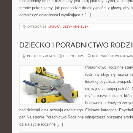
funkcjonalny fitness rozumiany jest tutaj jako styl życia, a nie ty
stronie pokazujemy, jak podchodzić do aktywności z głową, aby 
ograniczyć dolegliwości wynikające z […]
CATEGORIES:
MATURA - JĘZYK ANGIELSKI
DZIECKO I PORADNICTWO RODZ
POSTED BY ADMIN
LIS - 29 - 2025
MOŻLIWOŚĆ KOMENTOWAN
Poradnictwo Rodzinne stano
rodzinny staje się najważn
ludzkiej psychice, związek 
się w jedną spójną całość. 
myślą o czytelnikach, któr
budowaniu zdrowych związk
nad dziećmi oraz rozwoju osobistego. Ciekawe kategorie: Psycholo
par. Na stronie Poradnictwo Rodzinne odnajdziesz obszerne artyku
działa życie rodzinne […]