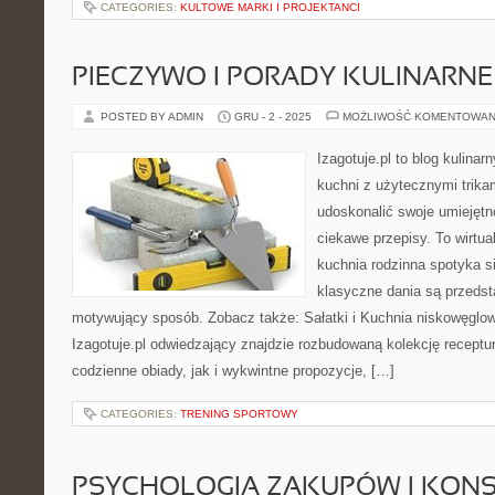
CATEGORIES:
KULTOWE MARKI I PROJEKTANCI
PIECZYWO I PORADY KULINARNE
POSTED BY ADMIN
GRU - 2 - 2025
MOŻLIWOŚĆ KOMENTOWAN
Izagotuje.pl to blog kulinar
kuchni z użytecznymi trikam
udoskonalić swoje umiejętno
ciekawe przepisy. To wirtua
kuchnia rodzinna spotyka si
klasyczne dania są przedst
motywujący sposób. Zobacz także: Sałatki i Kuchnia niskowęglo
Izagotuje.pl odwiedzający znajdzie rozbudowaną kolekcję receptu
codzienne obiady, jak i wykwintne propozycje, […]
CATEGORIES:
TRENING SPORTOWY
PSYCHOLOGIA ZAKUPÓW I KONSU