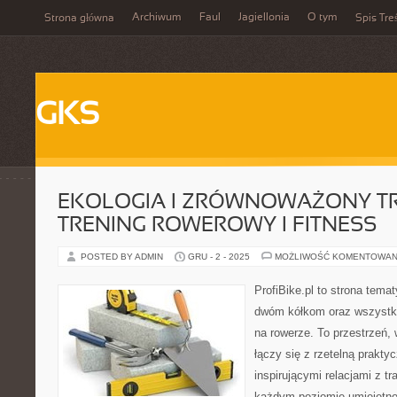
Archiwum
Faul
Jagiellonia
O tym
Strona główna
Spis Tre
GKS
EKOLOGIA I ZRÓWNOWAŻONY TR
TRENING ROWEROWY I FITNESS
POSTED BY ADMIN
GRU - 2 - 2025
MOŻLIWOŚĆ KOMENTOWAN
ProfiBike.pl to strona tem
dwóm kółkom oraz wszystki
na rowerze. To przestrzeń,
łączy się z rzetelną prakty
inspirującymi relacjami z tr
każdym poziomie umiejętnoś