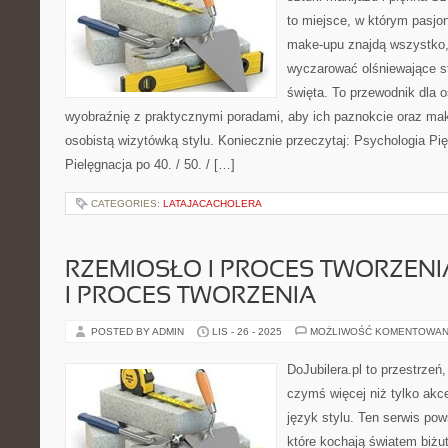
to miejsce, w którym pasjon
make-upu znajdą wszystko,
wyczarować olśniewające sty
święta. To przewodnik dla 
wyobraźnię z praktycznymi poradami, aby ich paznokcie oraz maki
osobistą wizytówką stylu. Koniecznie przeczytaj: Psychologia P
Pielęgnacja po 40. / 50. / […]
CATEGORIES:
LATAJACACHOLERA
RZEMIOSŁO I PROCES TWORZENI
I PROCES TWORZENIA
POSTED BY ADMIN
LIS - 26 - 2025
MOŻLIWOŚĆ KOMENTOWAN
DoJubilera.pl to przestrzeń,
czymś więcej niż tylko akc
język stylu. Ten serwis po
które kochają światem biżut