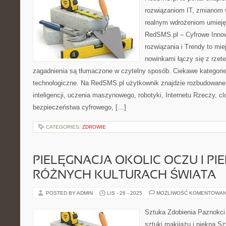
rozwiązaniom IT, zmianom 
realnym wdrożeniom umieję
RedSMS.pl – Cyfrowe Inno
rozwiązania i Trendy to mi
nowinkami łączy się z rzete
zagadnienia są tłumaczone w czytelny sposób. Ciekawe kategorie
technologiczne. Na RedSMS.pl użytkownik znajdzie rozbudowane 
inteligencji, uczenia maszynowego, robotyki, Internetu Rzeczy, c
bezpieczeństwa cyfrowego, […]
CATEGORIES:
ZDROWIE
PIELĘGNACJA OKOLIC OCZU I PI
RÓŻNYCH KULTURACH ŚWIATA
POSTED BY ADMIN
LIS - 26 - 2025
MOŻLIWOŚĆ KOMENTOWAN
Sztuka Zdobienia Paznokci 
sztuki makijażu i piękna Sz