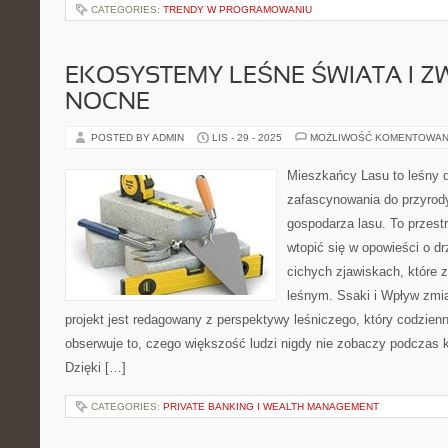
CATEGORIES:
TRENDY W PROGRAMOWANIU
EKOSYSTEMY LEŚNE ŚWIATA I Z
NOCNE
POSTED BY ADMIN
LIS - 29 - 2025
MOŻLIWOŚĆ KOMENTOWAN
Mieszkańcy Lasu to leśny d
zafascynowania do przyrody
gospodarza lasu. To przest
wtopić się w opowieści o dr
cichych zjawiskach, które
leśnym. Ssaki i Wpływ zmia
projekt jest redagowany z perspektywy leśniczego, który codzienn
obserwuje to, czego większość ludzi nigdy nie zobaczy podczas k
Dzięki […]
CATEGORIES:
PRIVATE BANKING I WEALTH MANAGEMENT