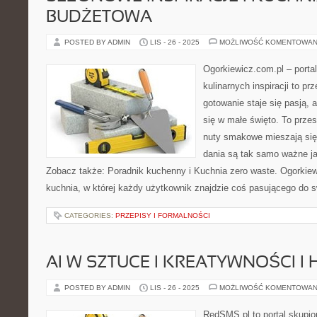
BUDŻETOWA
POSTED BY ADMIN
LIS - 26 - 2025
MOŻLIWOŚĆ KOMENTOWAN
Ogorkiewicz.com.pl – porta
kulinarnych inspiracji to pr
gotowanie staje się pasją, 
się w małe święto. To prze
nuty smakowe mieszają się 
dania są tak samo ważne 
Zobacz także: Poradnik kuchenny i Kuchnia zero waste. Ogorkiewi
kuchnia, w której każdy użytkownik znajdzie coś pasującego do s
CATEGORIES:
PRZEPISY I FORMALNOŚCI
AI W SZTUCE I KREATYWNOŚCI I
POSTED BY ADMIN
LIS - 26 - 2025
MOŻLIWOŚĆ KOMENTOWAN
RedSMS.pl to portal skupi