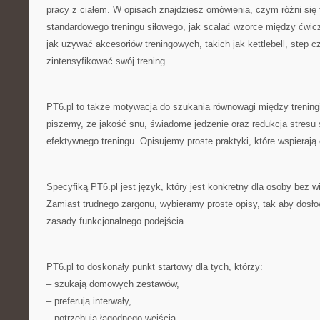
pracy z ciałem. W opisach znajdziesz omówienia, czym różni się 
standardowego treningu siłowego, jak scalać wzorce między ćwicz
jak używać akcesoriów treningowych, takich jak kettlebell, step c
zintensyfikować swój trening.
PT6.pl to także motywacja do szukania równowagi między trening
piszemy, że jakość snu, świadome jedzenie oraz redukcja stres
efektywnego treningu. Opisujemy proste praktyki, które wspierają 
Specyfiką PT6.pl jest język, który jest konkretny dla osoby bez w
Zamiast trudnego żargonu, wybieramy proste opisy, tak aby dosł
zasady funkcjonalnego podejścia.
PT6.pl to doskonały punkt startowy dla tych, którzy:
– szukają domowych zestawów,
– preferują interwały,
– potrzebują łagodnego wejścia,