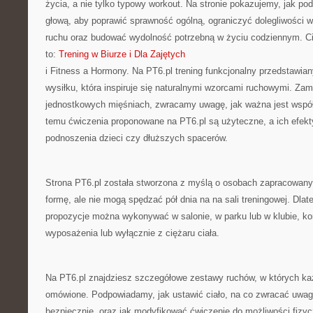
życia, a nie tylko typowy workout. Na stronie pokazujemy, jak po
głową, aby poprawić sprawność ogólną, ograniczyć dolegliwości wy
ruchu oraz budować wydolność potrzebną w życiu codziennym. Ci
to:
Trening w Biurze i Dla Zajętych
i Fitness a Hormony. Na PT6.pl trening funkcjonalny przedstawiany
wysiłku, która inspiruje się naturalnymi wzorcami ruchowymi. Zam
jednostkowych mięśniach, zwracamy uwagę, jak ważna jest współp
temu ćwiczenia proponowane na PT6.pl są użyteczne, a ich efek
podnoszenia dzieci czy dłuższych spacerów.
Strona PT6.pl została stworzona z myślą o osobach zapracowany
formę, ale nie mogą spędzać pół dnia na na sali treningowej. Dla
propozycje można wykonywać w salonie, w parku lub w klubie, ko
wyposażenia lub wyłącznie z ciężaru ciała.
Na PT6.pl znajdziesz szczegółowe zestawy ruchów, w których każ
omówione. Podpowiadamy, jak ustawić ciało, na co zwracać uwag
bezpiecznie, oraz jak modyfikować ćwiczenie do możliwości fizy