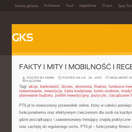
Archiwum
Faul
Jagiellonia
O tym
Strona główna
Spis Tre
GKS
FAKTY I MITY I MOBILNOŚĆ I RE
POSTED BY ADMIN
POSTED ON LIS - 29 - 2025
MOŻLIWOŚĆ 
WYŁĄCZONA
Tagi:
akcje
,
bankowość
,
biznes
,
ekonomia
,
finanse
,
fundusze inw
inwestowanie
,
inwestycje
,
karta kredytowa
,
konto osobiste
,
kredyt
planowanie budżetu
,
portfel inwestycyjny
,
pożyczki
,
zarządzanie 
PT6.pl to nowoczesny przewodnik online, który w całości poświęco
funkcjonalnemu oraz efektywnym ćwiczeniom dla osób na każdym
gdzie początkujący i zaawansowany trenujący znajdą praktyczne 
oraz zachętę do regularnego ruchu. PT6.pl – funkcjonalny fitness r