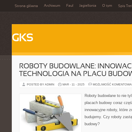
Archiwum
Faul
Jagiellonia
O tym
Strona główna
Spis Tre
GKS
ROBOTY BUDOWLANE: INNOWAC
TECHNOLOGIA NA PLACU BUDO
POSTED BY ADMIN
MAR - 11 - 2025
MOŻLIWOŚĆ KOMENTOWA
Roboty budowlane to nie tyl
placach budowy coraz częś
innowacyjne roboty, które z
budujemy. Czy roboty zastą
budowy?