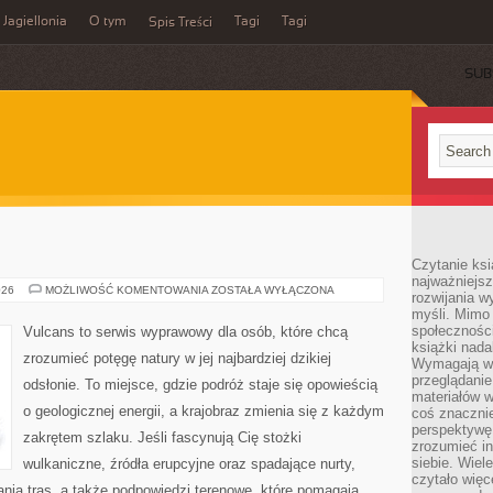
Jagiellonia
O tym
Tagi
Tagi
Spis Treści
SUB
Czytanie ks
najważniejs
JEZIORA
026
MOŻLIWOŚĆ KOMENTOWANIA
ZOSTAŁA WYŁĄCZONA
rozwijania w
SŁONE
myśli. Mimo
społeczności
Vulcans to serwis wyprawowy dla osób, które chcą
książki nada
zrozumieć potęgę natury w jej najbardziej dzikiej
Wymagają wię
przeglądanie
odsłonie. To miejsce, gdzie podróż staje się opowieścią
materiałów w
o geologicznej energii, a krajobraz zmienia się z każdym
coś znaczni
perspektywę,
zakrętem szlaku. Jeśli fascynują Cię stożki
zrozumieć i
siebie. Wiel
wulkaniczne, źródła erupcyjne oraz spadające nurty,
czytało więc
wania tras, a także podpowiedzi terenowe, które pomagają