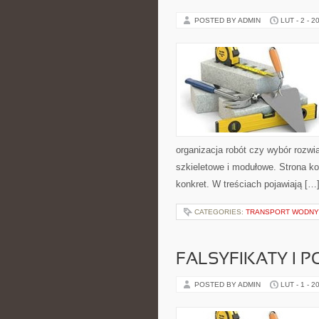
POSTED BY ADMIN
LUT - 2 - 2
organizacja robót czy wybór roz
szkieletowe i modułowe. Strona ko
konkret. W treściach pojawiają […
CATEGORIES:
TRANSPORT WODNY
FALSYFIKATY I P
POSTED BY ADMIN
LUT - 1 - 2