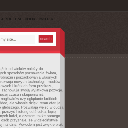
SCRIBE
FACEBOOK
TWITTER
iążek od wieków należy do
zych sposobów poznawania świata,
yobraźni i porządkowania własnych
 rozwoju nowych technologii, mediów
owych i krótkich form przekazu,
l zachowują swoją wyjątkową pozycję.
cej czasu i skupienia niż
 nagłówków czy oglądanie krótkich
ideo, ale właśnie dzięki temu oferują
e głębszego. Pozwalają wejść w cudzą
 przeżyć historię od środka, lepiej
nnych ludzi, a czasem także samego
e osób przyznaje, że w dzieciństwie
ej niż dziś. Powodem jest zwykle brak