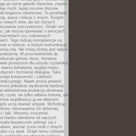
ęga po różne gatunki literackie, zwykle
łuje myśli, lepiej rozumie złożone
iada bogatsze słownictwo. To przekłada
ję, pracę i relacje z innymi. Książki
ko nowych słów, ale też różnych
isywania rzeczywistości. Dzięki nim
dzi, jak można opowiadać o emocjach,
 marzeniach czy codziennych
iach. Tego rodzaju kompetencje są
enne w świecie, w którym komunikacja
mną rolę. Nie mniej istotny jest wpływ
yobraźnię. W przeciwieństwie do
pokazuje gotowy obraz, literatura
iele przestrzeni dla umysłu czytelnika.
 twarze bohaterów, wygląd miejsc,
darzeń i brzmienie dialogów. Taka
zwija kreatywność i zdolność
strakcyjnego. Nawet prosta powieść
może pobudzać wyobraźnię bardziej
iej widowiskowa produkcja ekranowa.
ry czyta, nie tylko odbiera historię, ale
nsie współtworzy ją we własnym
iążki uczą również empatii. Wchodząc
terów, obserwujemy ich dylematy,
ci i lęki. Możemy zrozumieć
ia bardzo odmienne od naszych.
ozwala bezpiecznie zetknąć się z
matami, poznać życie osób z innych
ultur czy epok. Dzięki temu człowiek
niej zamknięty we własnym punkcie