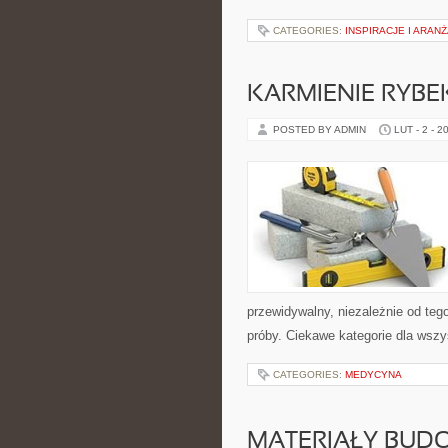
CATEGORIES:
INSPIRACJE I ARAN
KARMIENIE RYBE
POSTED BY ADMIN
LUT - 2 - 2
przewidywalny, niezależnie od teg
próby. Ciekawe kategorie dla wszy
CATEGORIES:
MEDYCYNA
MATERIAŁY BUD