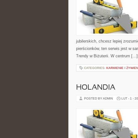
jubilerskich, chcesz lepiej zrozu
pierścionków, ten serwis jest w sa
Trendy w Biżuterii. W centrum […]
CATEGORIES:
KARMIENIE I ŻYWIEN
HOLANDIA
POSTED BY ADMIN
LUT - 1 - 2