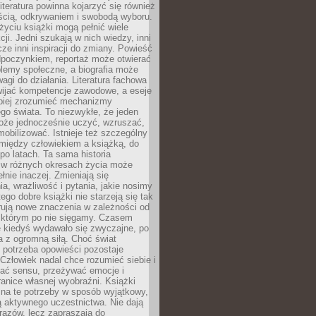
iteratura powinna kojarzyć się również
ścią, odkrywaniem i swobodą wyboru.
yciu książki mogą pełnić wiele
cji. Jedni szukają w nich wiedzy, inni
cze inni inspiracji do zmiany. Powieść
poczynkiem, reportaż może otwierać
lemy społeczne, a biografia może
gi do działania. Literatura fachowa
ijać kompetencje zawodowe, a eseje
epiej zrozumieć mechanizmy
o świata. To niezwykłe, że jeden
oże jednocześnie uczyć, wzruszać,
mobilizować. Istnieje też szczególny
 między człowiekiem a książką, do
 po latach. Ta sama historia
 w różnych okresach życia może
łnie inaczej. Zmieniają się
a, wrażliwość i pytania, jakie nosimy
tego dobre książki nie starzeją się tak
rują nowe znaczenia w zależności od
którym po nie sięgamy. Czasem
e kiedyś wydawało się zwyczajne, po
a z ogromną siłą. Choć świat
 potrzeba opowieści pozostaje
Człowiek nadal chce rozumieć siebie i
kać sensu, przeżywać emocje i
anice własnej wyobraźni. Książki
 na te potrzeby w sposób wyjątkowy,
 aktywnego uczestnictwa. Nie dają
razów, lecz zapraszają do