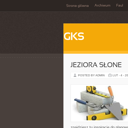
Archiwum
Faul
Strona główna
GKS
JEZIORA SŁONE
POSTED BY ADMIN
LUT - 4 - 2
znajdziesz tu inspiracje do plano