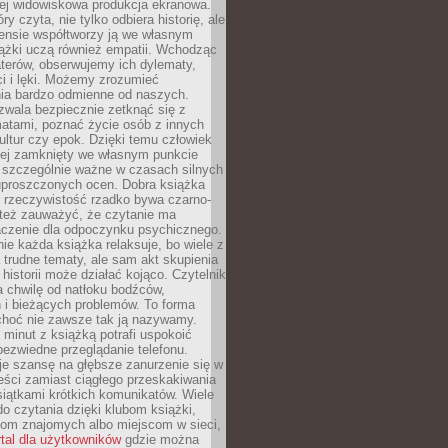
iej widowiskowa produkcja ekranowa.
ry czyta, nie tylko odbiera historię, ale
nsie współtworzy ją we własnym
iążki uczą również empatii. Wchodząc
terów, obserwujemy ich dylematy,
ci i lęki. Możemy zrozumieć
ia bardzo odmienne od naszych.
ozwala bezpiecznie zetknąć się z
matami, poznać życie osób z innych
ultur czy epok. Dzięki temu człowiek
niej zamknięty we własnym punkcie
o szczególnie ważne w czasach silnych
 uproszczonych ocen. Dobra książka
e rzeczywistość rzadko bywa czarno-
 też zauważyć, że czytanie ma
czenie dla odpoczynku psychicznego.
ie każda książka relaksuje, bo wiele z
 trudne tematy, ale sam akt skupienia
 historii może działać kojąco. Czytelnik
a chwilę od natłoku bodźców,
 i bieżących problemów. To forma
choć nie zawsze tak ją nazywamy.
t minut z książką potrafi uspokoić
 bezwiedne przeglądanie telefonu.
je szansę na głębsze zanurzenie się w
eści zamiast ciągłego przeskakiwania
iątkami krótkich komunikatów. Wiele
o czytania dzięki klubom książki,
om znajomych albo miejscom w sieci,
rtal dla użytkowników
gdzie można