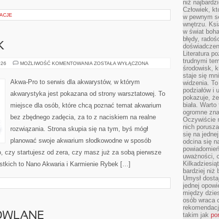
niż najbardz
Człowiek, któ
ŻACJE
w pewnym se
wnętrzu. Ks
w świat boha
błędy, radoś
K
doświadczen
Literatura p
trudnymi te
KARMIENIE
026
MOŻLIWOŚĆ KOMENTOWANIA
ZOSTAŁA WYŁĄCZONA
środowisk, k
RYBEK
staje się m
Akwa-Pro to serwis dla akwarystów, w którym
widzenia. T
podziałów i
akwarystyka jest pokazana od strony warsztatowej. To
pokazuje, ż
biała. Warto
miejsce dla osób, które chcą poznać temat akwarium
ogromne zna
bez zbędnego zadęcia, za to z naciskiem na realne
Oczywiście n
nich porusza
rozwiązania. Strona skupia się na tym, byś mógł
się na jednej
planować swoje akwarium słodkowodne w sposób
odcina się n
powiadomień
o, czy startujesz od zera, czy masz już za sobą pierwsze
uważności, 
Kilkadziesią
stkich to Nano Akwaria i Karmienie Rybek […]
bardziej niż
Umysł dosta
jednej opowi
między dzies
osób wraca d
rekomendacj
OWLANE
takim jak
po