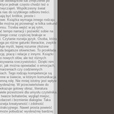
iar obowiązków lub zmęczenie po
ktyce jednak często chodzi też o
zwyczajeń. Współczesny świat
 nas do szybkiego odbioru treści.
ają być krótkie, proste i
owe. Książka wymaga innego rodzaju
ie można jej przewinąć w kilka sekund
ensu. Trzeba wejść w jej rytm,
 tempo narracji i pozwolić sobie na
tórego coraz częściej brakuje w
. Czytanie rozwija język. Osoba, która
ęga po różne gatunki literackie, zwykle
łuje myśli, lepiej rozumie złożone
iada bogatsze słownictwo. To przekłada
ję, pracę i relacje z innymi. Książki
ko nowych słów, ale też różnych
isywania rzeczywistości. Dzięki nim
dzi, jak można opowiadać o emocjach,
 marzeniach czy codziennych
iach. Tego rodzaju kompetencje są
enne w świecie, w którym komunikacja
mną rolę. Nie mniej istotny jest wpływ
yobraźnię. W przeciwieństwie do
pokazuje gotowy obraz, literatura
iele przestrzeni dla umysłu czytelnika.
 twarze bohaterów, wygląd miejsc,
darzeń i brzmienie dialogów. Taka
zwija kreatywność i zdolność
strakcyjnego. Nawet prosta powieść
może pobudzać wyobraźnię bardziej