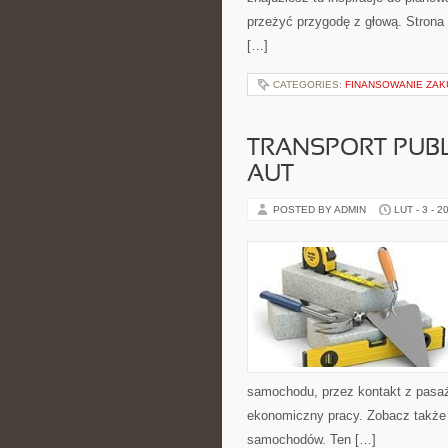
przeżyć przygodę z głową. Strona 
[…]
CATEGORIES:
FINANSOWANIE ZAK
TRANSPORT PUBL
AUT
POSTED BY ADMIN
LUT - 3 - 2
samochodu, przez kontakt z pasaż
ekonomiczny pracy. Zobacz także F
samochodów. Ten […]