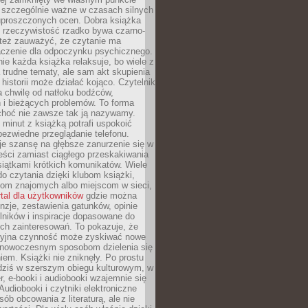
o szczególnie ważne w czasach silnych
 uproszczonych ocen. Dobra książka
e rzeczywistość rzadko bywa czarno-
 też zauważyć, że czytanie ma
czenie dla odpoczynku psychicznego.
ie każda książka relaksuje, bo wiele z
 trudne tematy, ale sam akt skupienia
 historii może działać kojąco. Czytelnik
a chwilę od natłoku bodźców,
 i bieżących problemów. To forma
choć nie zawsze tak ją nazywamy.
t minut z książką potrafi uspokoić
 bezwiedne przeglądanie telefonu.
je szansę na głębsze zanurzenie się w
eści zamiast ciągłego przeskakiwania
iątkami krótkich komunikatów. Wiele
o czytania dzięki klubom książki,
om znajomych albo miejscom w sieci,
rtal dla użytkowników
gdzie można
nzje, zestawienia gatunków, opinie
lników i inspiracje dopasowane do
ch zainteresowań. To pokazuje, że
cyjna czynność może zyskiwać nowe
i nowoczesnym sposobom dzielenia się
em. Książki nie zniknęły. Po prostu
 dziś w szerszym obiegu kulturowym, w
r, e-booki i audiobooki wzajemnie się
Audiobooki i czytniki elektroniczne
sób obcowania z literaturą, ale nie