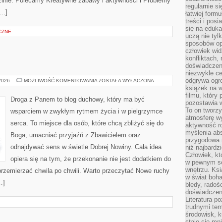
zinie. Polecamy Kreatywne zabawy i aktywności i Problemy
regularnie si
[…]
łatwiej formu
treści i pos
się na edukac
CZNE
uczą nie tyl
sposobów op
człowiek wi
konfliktach,
doświadczen
niezwykle c
odgrywa ogro
ISLAM
 2026
MOŻLIWOŚĆ KOMENTOWANIA
ZOSTAŁA WYŁĄCZONA
książek na w
filmu, który 
Droga z Panem to blog duchowy, który ma być
pozostawia w
To on tworzy
wsparciem w zwykłym rytmem życia i w pielgrzymce
atmosferę wy
serca. To miejsce dla osób, które chcą zbliżyć się do
aktywność ro
myślenia ab
Boga, umacniać przyjaźń z Zbawicielem oraz
przygodowa 
odnajdywać sens w świetle Dobrej Nowiny. Cała idea
niż najbardz
Człowiek, któ
opiera się na tym, że przekonanie nie jest dodatkiem do
w pewnym se
wnętrzu. Ks
przemierzać chwila po chwili. Warto przeczytać Nowe ruchy
w świat boha
…]
błędy, radoś
doświadczen
Literatura p
trudnymi te
środowisk, k
staje się m