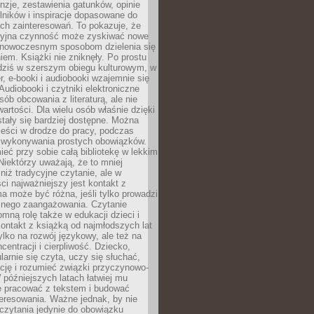
nzje, zestawienia gatunków, opinie
lników i inspiracje dopasowane do
ch zainteresowań. To pokazuje, że
cyjna czynność może zyskiwać nowe
i nowoczesnym sposobom dzielenia się
em. Książki nie zniknęły. Po prostu
 dziś w szerszym obiegu kulturowym, w
r, e-booki i audiobooki wzajemnie się
Audiobooki i czytniki elektroniczne
sób obcowania z literaturą, ale nie
wartości. Dla wielu osób właśnie dzięki
stały się bardziej dostępne. Można
eści w drodze do pracy, podczas
 wykonywania prostych obowiązków.
eć przy sobie całą bibliotekę w lekkim
Niektórzy uważają, że to mniej
niż tradycyjne czytanie, ale w
ci najważniejszy jest kontakt z
ma może być różna, jeśli tylko prowadzi
znego zaangażowania. Czytanie
mną rolę także w edukacji dzieci i
ontakt z książką od najmłodszych lat
ylko na rozwój językowy, ale też na
centracji i cierpliwość. Dziecko,
larnie się czyta, uczy się słuchać,
ację i rozumieć związki przyczynowo-
późniejszych latach łatwiej mu
e pracować z tekstem i budować
eresowania. Ważne jednak, by nie
czytania jedynie do obowiązku