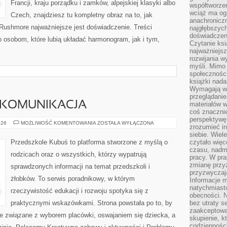
Francji, kraju porządku i zamków, alpejskiej klasyki albo
współtworzen
wciąż ma og
Czech, znajdziesz tu kompletny obraz na to, jak
anachronicz
Rushmore najważniejsze jest doświadczenie. Treści
najgłębszych
doświadczen
 osobom, które lubią układać harmonogram, jak i tym,
Czytanie ks
najważniejs
rozwijania w
myśli. Mimo
społeczności
książki nada
Wymagają wię
przeglądanie
 KOMUNIKACJA
materiałów w
coś znaczni
perspektywę,
ROZWÓJ
026
MOŻLIWOŚĆ KOMENTOWANIA
ZOSTAŁA WYŁĄCZONA
zrozumieć i
MOWY
I
siebie. Wiel
KOMUNIKACJA
Przedszkole Kubuś to platforma stworzone z myślą o
czytało więc
czasu, nadm
rodzicach oraz o wszystkich, którzy wypatrują
pracy. W pra
zmianę przy
sprawdzonych informacji na temat przedszkoli i
przyzwyczaja
żłobków. To serwis poradnikowy, w którym
Informacje m
natychmiast
rzeczywistość edukacji i rozwoju spotyka się z
obecności. N
praktycznymi wskazówkami. Strona powstała po to, by
bez utraty s
zaakceptować
cie związane z wyborem placówki, oswajaniem się dziecka, a
skupienie, k
codzienności