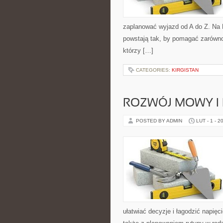
zaplanować wyjazd od A do Z. Na 
powstają tak, by pomagać zarówno
którzy […]
CATEGORIES:
KIRGISTAN
ROZWÓJ MOWY I
POSTED BY ADMIN
LUT - 1 - 2
ułatwiać decyzje i łagodzić napię