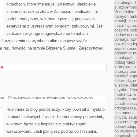
szkolnego. L
o osobach, które interesuje jubilerstwo, pierścienie
z przyjemno
ślubne oraz odkup złota w Zamościu i okolicach. To
W dorosłym ż
różnych funk
portal tematyczny, w którym łączą się podpowiedzi
emocji, jesz
może być od
estetyczne z użytecznymi poradami zakupowymi. Jeśli
oczy na prob
szukasz zwięzłego drogowskazu po tematach
dodawać odwa
pomaga rozw
mieć oznaczenia na wyrobach albo planujesz wybór
pozwalają l
m raz. Nowości na stronie Biżuteria Ślubna i Zaręczynowa i
współczesneg
przedmiot m
uspokajać i 
rodzaj więzi
której wraca
IE
przeczytana
brzmieć zupe
doświadczeni
w sobie. Dla
szybko. Ofe
momentu, w 
HOLANDIA
026
MOŻLIWOŚĆ KOMENTOWANIA
ZOSTAŁA WYŁĄCZONA
zdanie, któr
latach uderz
przyspiesza,
Rushmore to blog podróżniczy, który powstał z myślą o
niezmienna. 
osobach ciekawych świata. To internetowy przewodnik,
innych, szu
poszerzać gr
w którym łączą się inspiracje z praktycznymi
odpowiadają
bo wymagają
wskazówkami. Jeśli planujesz podróż do Hiszpanii,
gotowych ob