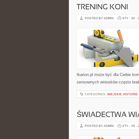
TRENING KONI
POSTED BY ADMIN
STY - 30 -
Ikarion.pl może być dla Ciebie ko
sensownych wniosków często braku
CATEGORIES:
WIEJSKIE HISTORIE
ŚWIADECTWA WI
POSTED BY ADMIN
STY - 29 -