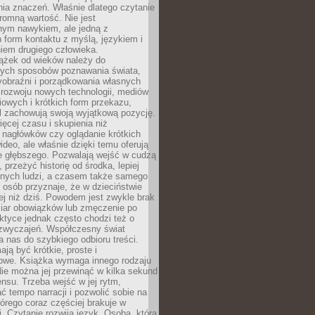
ia znaczeń. Właśnie dlatego czytanie
romną wartość. Nie jest
nym nawykiem, ale jedną z
 form kontaktu z myślą, językiem i
iem drugiego człowieka.
iążek od wieków należy do
zych sposobów poznawania świata,
yobraźni i porządkowania własnych
 rozwoju nowych technologii, mediów
owych i krótkich form przekazu,
l zachowują swoją wyjątkową pozycję.
cej czasu i skupienia niż
 nagłówków czy oglądanie krótkich
ideo, ale właśnie dzięki temu oferują
e głębszego. Pozwalają wejść w cudzą
 przeżyć historię od środka, lepiej
nnych ludzi, a czasem także samego
e osób przyznaje, że w dzieciństwie
ej niż dziś. Powodem jest zwykle brak
iar obowiązków lub zmęczenie po
ktyce jednak często chodzi też o
zwyczajeń. Współczesny świat
 nas do szybkiego odbioru treści.
ają być krótkie, proste i
owe. Książka wymaga innego rodzaju
ie można jej przewinąć w kilka sekund
ensu. Trzeba wejść w jej rytm,
 tempo narracji i pozwolić sobie na
tórego coraz częściej brakuje w
. Czytanie rozwija język. Osoba, która