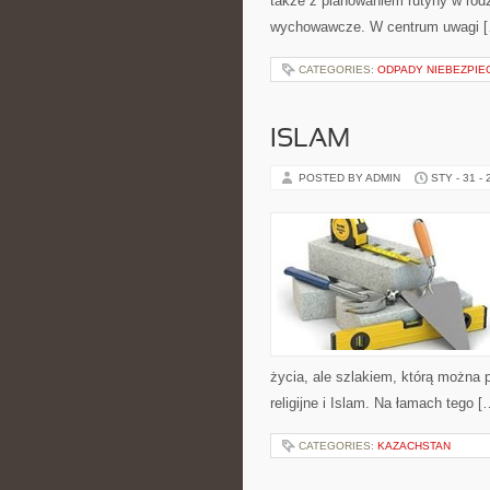
także z planowaniem rutyny w rod
wychowawcze. W centrum uwagi 
CATEGORIES:
ODPADY NIEBEZPIE
ISLAM
POSTED BY ADMIN
STY - 31 -
życia, ale szlakiem, którą można 
religijne i Islam. Na łamach tego [
CATEGORIES:
KAZACHSTAN