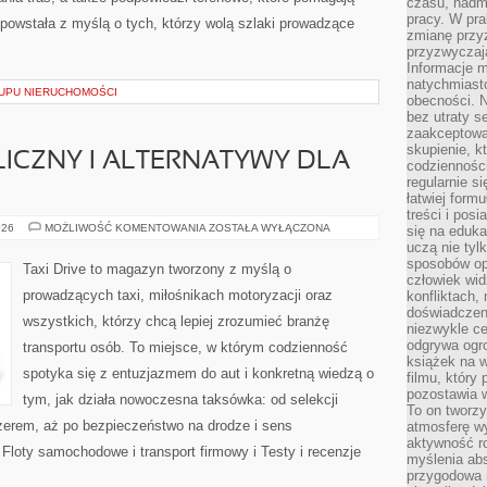
czasu, nadm
pracy. W pra
powstała z myślą o tych, którzy wolą szlaki prowadzące
zmianę przy
przyzwyczaja
Informacje m
natychmiast
UPU NIERUCHOMOŚCI
obecności. N
bez utraty s
zaakceptować
skupienie, k
ICZNY I ALTERNATYWY DLA
codzienności
regularnie si
łatwiej formu
treści i pos
TRANSPORT
026
MOŻLIWOŚĆ KOMENTOWANIA
ZOSTAŁA WYŁĄCZONA
się na edukac
PUBLICZNY
uczą nie tyl
I
sposobów op
ALTERNATYWY
Taxi Drive to magazyn tworzony z myślą o
DLA
człowiek wi
AUT
prowadzących taxi, miłośnikach motoryzacji oraz
konfliktach,
doświadczen
wszystkich, którzy chcą lepiej zrozumieć branżę
niezwykle c
odgrywa ogro
transportu osób. To miejsce, w którym codzienność
książek na w
spotyka się z entuzjazmem do aut i konkretną wiedzą o
filmu, który 
pozostawia w
tym, jak działa nowoczesna taksówka: od selekcji
To on tworzy
erem, aż po bezpieczeństwo na drodze i sens
atmosferę wy
aktywność ro
loty samochodowe i transport firmowy i Testy i recenzje
myślenia ab
przygodowa 