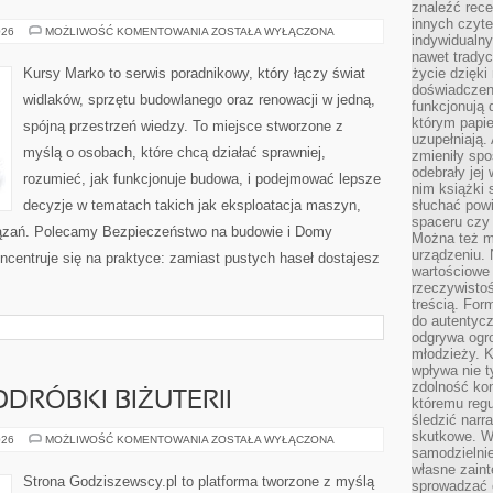
znaleźć rece
innych czyte
MATERIAŁY
026
MOŻLIWOŚĆ KOMENTOWANIA
ZOSTAŁA WYŁĄCZONA
indywidualny
BUDOWLANE
nawet trady
Kursy Marko to serwis poradnikowy, który łączy świat
życie dzięk
doświadczeni
widlaków, sprzętu budowlanego oraz renowacji w jedną,
funkcjonują
którym papie
spójną przestrzeń wiedzy. To miejsce stworzone z
uzupełniają. 
myślą o osobach, które chcą działać sprawniej,
zmieniły spo
odebrały jej 
rozumieć, jak funkcjonuje budowa, i podejmować lepsze
nim książki 
decyzje w tematach takich jak eksploatacja maszyn,
słuchać powi
spaceru czy
wiązań. Polecamy Bezpieczeństwo na budowie i Domy
Można też mi
urządzeniu. 
ncentruje się na praktyce: zamiast pustych haseł dostajesz
wartościowe 
]
rzeczywistoś
treścią. For
do autentyc
odgrywa ogro
młodzieży. K
wpływa nie t
zdolność kon
ODRÓBKI BIŻUTERII
któremu regu
śledzić narr
skutkowe. W 
FALSYFIKATY
026
MOŻLIWOŚĆ KOMENTOWANIA
ZOSTAŁA WYŁĄCZONA
I
samodzielni
PODRÓBKI
własne zaint
BIŻUTERII
Strona Godziszewscy.pl to platforma tworzone z myślą
sprowadzać 