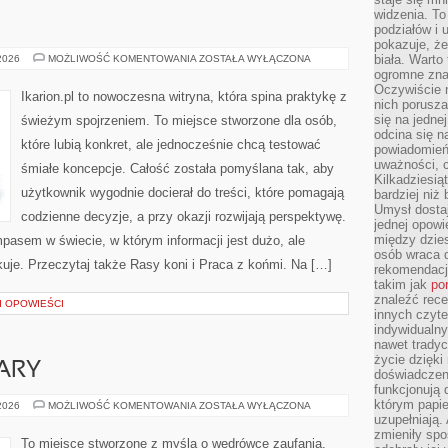
widzenia. T
podziałów i
pokazuje, ż
TRENING
biała. Warto
 2026
MOŻLIWOŚĆ KOMENTOWANIA
ZOSTAŁA WYŁĄCZONA
KONI
ogromne zna
Oczywiście n
Ikarion.pl to nowoczesna witryna, która spina praktykę z
nich porusza
się na jednej
świeżym spojrzeniem. To miejsce stworzone dla osób,
odcina się n
które lubią konkret, ale jednocześnie chcą testować
powiadomień
uważności, 
śmiałe koncepcje. Całość została pomyślana tak, aby
Kilkadziesią
użytkownik wygodnie docierał do treści, które pomagają
bardziej niż
Umysł dosta
codzienne decyzje, a przy okazji rozwijają perspektywę.
jednej opowi
między dzies
mpasem w świecie, w którym informacji jest dużo, ale
osób wraca d
je. Przeczytaj także Rasy koni i Praca z końmi. Na […]
rekomendacj
takim jak
po
znaleźć rece
 I OPOWIEŚCI
innych czyte
indywidualny
nawet trady
życie dzięk
ARY
doświadczeni
funkcjonują
którym papie
ŚWIADECTWA
 2026
MOŻLIWOŚĆ KOMENTOWANIA
ZOSTAŁA WYŁĄCZONA
WIARY
uzupełniają. 
zmieniły spo
To miejsce stworzone z myślą o wędrówce zaufania,