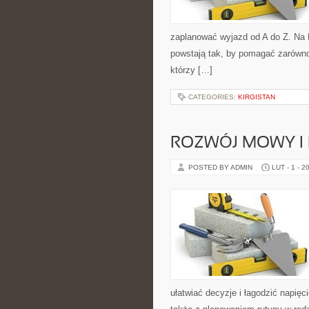
zaplanować wyjazd od A do Z. Na 
powstają tak, by pomagać zarówno
którzy […]
CATEGORIES:
KIRGISTAN
ROZWÓJ MOWY I
POSTED BY ADMIN
LUT - 1 - 2
ułatwiać decyzje i łagodzić napię