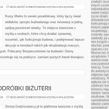
znaleźć rece
innych czyte
MATERIAŁY
026
MOŻLIWOŚĆ KOMENTOWANIA
ZOSTAŁA WYŁĄCZONA
indywidualny
BUDOWLANE
nawet trady
Kursy Marko to serwis poradnikowy, który łączy świat
życie dzięk
doświadczeni
widlaków, sprzętu budowlanego oraz renowacji w jedną,
funkcjonują
którym papie
spójną przestrzeń wiedzy. To miejsce stworzone z
uzupełniają. 
myślą o osobach, które chcą działać sprawniej,
zmieniły spo
odebrały jej 
rozumieć, jak funkcjonuje budowa, i podejmować lepsze
nim książki 
decyzje w tematach takich jak eksploatacja maszyn,
słuchać powi
spaceru czy
wiązań. Polecamy Bezpieczeństwo na budowie i Domy
Można też mi
urządzeniu. 
ncentruje się na praktyce: zamiast pustych haseł dostajesz
wartościowe 
]
rzeczywistoś
treścią. For
do autentyc
odgrywa ogro
młodzieży. K
wpływa nie t
zdolność kon
ODRÓBKI BIŻUTERII
któremu regu
śledzić narr
skutkowe. W 
FALSYFIKATY
026
MOŻLIWOŚĆ KOMENTOWANIA
ZOSTAŁA WYŁĄCZONA
I
samodzielni
PODRÓBKI
własne zaint
BIŻUTERII
Strona Godziszewscy.pl to platforma tworzone z myślą
sprowadzać 