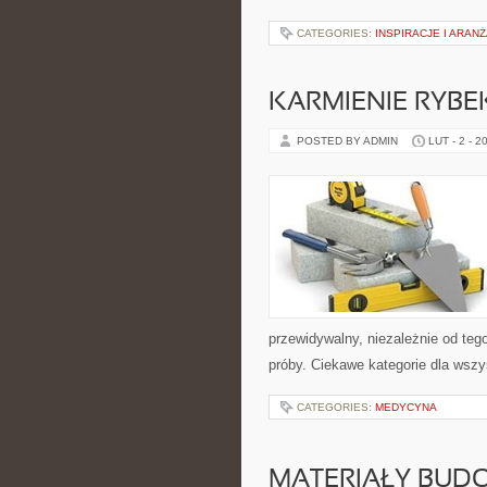
CATEGORIES:
INSPIRACJE I ARAN
KARMIENIE RYBE
POSTED BY ADMIN
LUT - 2 - 2
przewidywalny, niezależnie od teg
próby. Ciekawe kategorie dla wszy
CATEGORIES:
MEDYCYNA
MATERIAŁY BUD