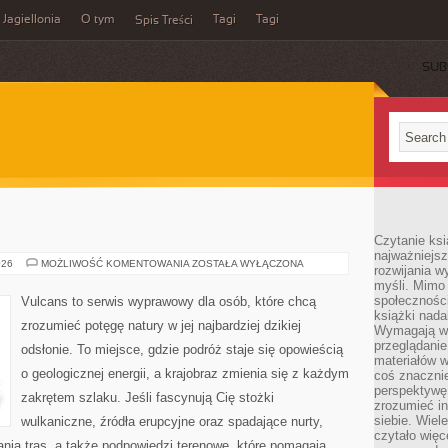
Jagiellonia
O tym
Tagi
Tagi
Spis Treści
SUB
Czytanie ks
najważniejs
JEZIORA
026
MOŻLIWOŚĆ KOMENTOWANIA
ZOSTAŁA WYŁĄCZONA
rozwijania w
SŁONE
myśli. Mimo
społeczności
Vulcans to serwis wyprawowy dla osób, które chcą
książki nada
zrozumieć potęgę natury w jej najbardziej dzikiej
Wymagają wię
przeglądanie
odsłonie. To miejsce, gdzie podróż staje się opowieścią
materiałów w
o geologicznej energii, a krajobraz zmienia się z każdym
coś znaczni
perspektywę,
zakrętem szlaku. Jeśli fascynują Cię stożki
zrozumieć i
siebie. Wiel
wulkaniczne, źródła erupcyjne oraz spadające nurty,
czytało więc
wania tras, a także podpowiedzi terenowe, które pomagają