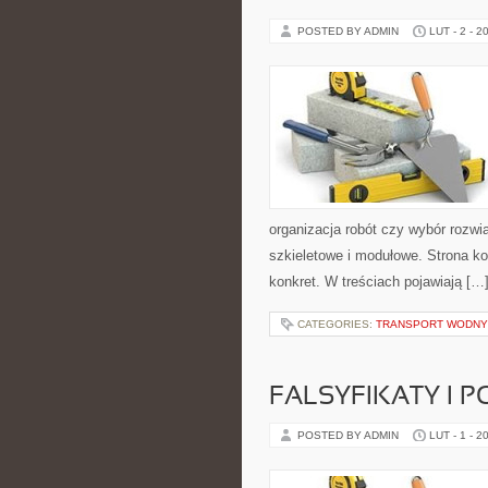
POSTED BY ADMIN
LUT - 2 - 2
organizacja robót czy wybór roz
szkieletowe i modułowe. Strona ko
konkret. W treściach pojawiają […
CATEGORIES:
TRANSPORT WODNY
FALSYFIKATY I P
POSTED BY ADMIN
LUT - 1 - 2