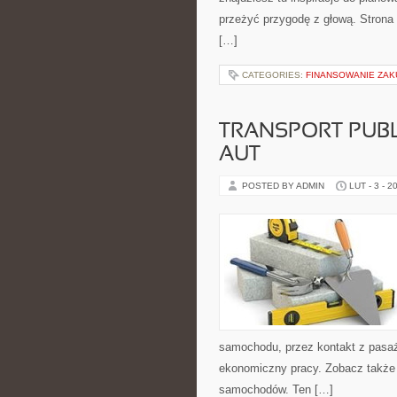
przeżyć przygodę z głową. Strona 
[…]
CATEGORIES:
FINANSOWANIE ZAK
TRANSPORT PUBL
AUT
POSTED BY ADMIN
LUT - 3 - 2
samochodu, przez kontakt z pasaż
ekonomiczny pracy. Zobacz także F
samochodów. Ten […]