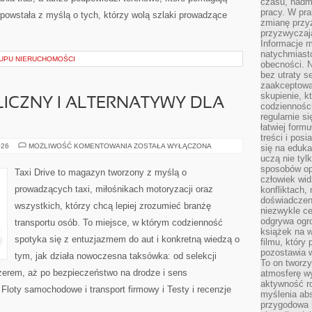
czasu, nadm
pracy. W pra
powstała z myślą o tych, którzy wolą szlaki prowadzące
zmianę przy
przyzwyczaja
Informacje m
natychmiast
UPU NIERUCHOMOŚCI
obecności. N
bez utraty s
zaakceptować
skupienie, k
ICZNY I ALTERNATYWY DLA
codzienności
regularnie si
łatwiej formu
treści i pos
TRANSPORT
026
MOŻLIWOŚĆ KOMENTOWANIA
ZOSTAŁA WYŁĄCZONA
się na edukac
PUBLICZNY
uczą nie tyl
I
sposobów op
ALTERNATYWY
Taxi Drive to magazyn tworzony z myślą o
DLA
człowiek wi
AUT
prowadzących taxi, miłośnikach motoryzacji oraz
konfliktach,
doświadczen
wszystkich, którzy chcą lepiej zrozumieć branżę
niezwykle c
odgrywa ogro
transportu osób. To miejsce, w którym codzienność
książek na w
spotyka się z entuzjazmem do aut i konkretną wiedzą o
filmu, który 
pozostawia w
tym, jak działa nowoczesna taksówka: od selekcji
To on tworzy
erem, aż po bezpieczeństwo na drodze i sens
atmosferę wy
aktywność ro
loty samochodowe i transport firmowy i Testy i recenzje
myślenia ab
przygodowa 