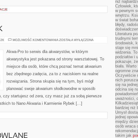
niż najbardz
Człowiek, któ
ŻACJE
w pewnym se
wnętrzu. Ks
w świat boha
błędy, radoś
K
doświadczen
Literatura p
trudnymi te
KARMIENIE
026
MOŻLIWOŚĆ KOMENTOWANIA
ZOSTAŁA WYŁĄCZONA
środowisk, k
RYBEK
staje się m
Akwa-Pro to serwis dla akwarystów, w którym
widzenia. T
podziałów i
akwarystyka jest pokazana od strony warsztatowej. To
pokazuje, ż
biała. Warto
miejsce dla osób, które chcą poznać temat akwarium
ogromne zna
bez zbędnego zadęcia, za to z naciskiem na realne
Oczywiście n
nich porusza
rozwiązania. Strona skupia się na tym, byś mógł
się na jednej
planować swoje akwarium słodkowodne w sposób
odcina się n
powiadomień
o, czy startujesz od zera, czy masz już za sobą pierwsze
uważności, 
Kilkadziesią
stkich to Nano Akwaria i Karmienie Rybek […]
bardziej niż
Umysł dosta
jednej opowi
między dzies
osób wraca d
rekomendacj
OWLANE
takim jak
po