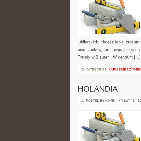
jubilerskich, chcesz lepiej zrozu
pierścionków, ten serwis jest w sa
Trendy w Biżuterii. W centrum […]
CATEGORIES:
KARMIENIE I ŻYWIEN
HOLANDIA
POSTED BY ADMIN
LUT - 1 - 2