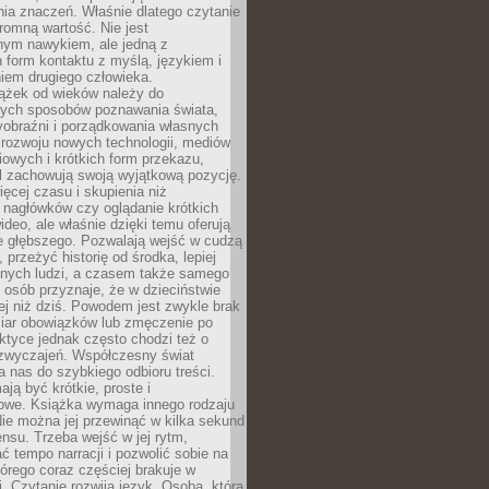
ia znaczeń. Właśnie dlatego czytanie
romną wartość. Nie jest
nym nawykiem, ale jedną z
 form kontaktu z myślą, językiem i
iem drugiego człowieka.
iążek od wieków należy do
zych sposobów poznawania świata,
yobraźni i porządkowania własnych
 rozwoju nowych technologii, mediów
owych i krótkich form przekazu,
l zachowują swoją wyjątkową pozycję.
cej czasu i skupienia niż
 nagłówków czy oglądanie krótkich
ideo, ale właśnie dzięki temu oferują
e głębszego. Pozwalają wejść w cudzą
 przeżyć historię od środka, lepiej
nnych ludzi, a czasem także samego
e osób przyznaje, że w dzieciństwie
ej niż dziś. Powodem jest zwykle brak
iar obowiązków lub zmęczenie po
ktyce jednak często chodzi też o
zwyczajeń. Współczesny świat
 nas do szybkiego odbioru treści.
ają być krótkie, proste i
owe. Książka wymaga innego rodzaju
ie można jej przewinąć w kilka sekund
ensu. Trzeba wejść w jej rytm,
 tempo narracji i pozwolić sobie na
tórego coraz częściej brakuje w
. Czytanie rozwija język. Osoba, która