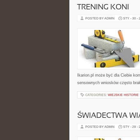
TRENING KONI
POSTED BY ADMIN
STY - 30 -
Ikarion.pl może być dla Ciebie ko
sensownych wniosków często braku
CATEGORIES:
WIEJSKIE HISTORIE
ŚWIADECTWA WI
POSTED BY ADMIN
STY - 29 -