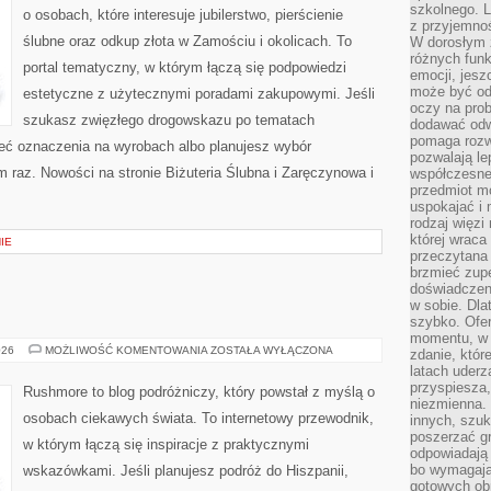
szkolnego. L
o osobach, które interesuje jubilerstwo, pierścienie
z przyjemno
ślubne oraz odkup złota w Zamościu i okolicach. To
W dorosłym ż
różnych funk
portal tematyczny, w którym łączą się podpowiedzi
emocji, jesz
może być od
estetyczne z użytecznymi poradami zakupowymi. Jeśli
oczy na prob
szukasz zwięzłego drogowskazu po tematach
dodawać odwa
pomaga rozw
mieć oznaczenia na wyrobach albo planujesz wybór
pozwalają l
m raz. Nowości na stronie Biżuteria Ślubna i Zaręczynowa i
współczesneg
przedmiot m
uspokajać i 
rodzaj więzi
której wraca
IE
przeczytana
brzmieć zupe
doświadczeni
w sobie. Dla
szybko. Ofe
momentu, w 
HOLANDIA
026
MOŻLIWOŚĆ KOMENTOWANIA
ZOSTAŁA WYŁĄCZONA
zdanie, któr
latach uderz
przyspiesza,
Rushmore to blog podróżniczy, który powstał z myślą o
niezmienna. 
osobach ciekawych świata. To internetowy przewodnik,
innych, szu
poszerzać gr
w którym łączą się inspiracje z praktycznymi
odpowiadają
bo wymagają
wskazówkami. Jeśli planujesz podróż do Hiszpanii,
gotowych ob