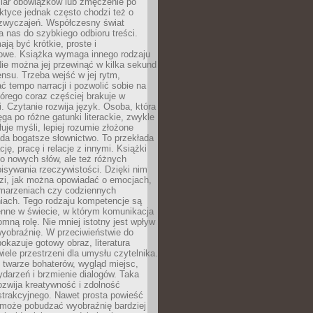
iar obowiązków lub zmęczenie po
ktyce jednak często chodzi też o
zwyczajeń. Współczesny świat
 nas do szybkiego odbioru treści.
ają być krótkie, proste i
owe. Książka wymaga innego rodzaju
ie można jej przewinąć w kilka sekund
ensu. Trzeba wejść w jej rytm,
 tempo narracji i pozwolić sobie na
tórego coraz częściej brakuje w
. Czytanie rozwija język. Osoba, która
ęga po różne gatunki literackie, zwykle
łuje myśli, lepiej rozumie złożone
iada bogatsze słownictwo. To przekłada
ję, pracę i relacje z innymi. Książki
ko nowych słów, ale też różnych
isywania rzeczywistości. Dzięki nim
dzi, jak można opowiadać o emocjach,
 marzeniach czy codziennych
iach. Tego rodzaju kompetencje są
enne w świecie, w którym komunikacja
mną rolę. Nie mniej istotny jest wpływ
yobraźnię. W przeciwieństwie do
pokazuje gotowy obraz, literatura
iele przestrzeni dla umysłu czytelnika.
 twarze bohaterów, wygląd miejsc,
darzeń i brzmienie dialogów. Taka
zwija kreatywność i zdolność
strakcyjnego. Nawet prosta powieść
może pobudzać wyobraźnię bardziej