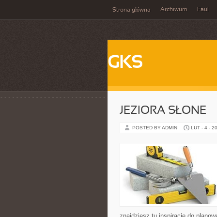
Archiwum
Faul
Strona główna
GKS
JEZIORA SŁONE
POSTED BY ADMIN
LUT - 4 - 2
znajdziesz tu inspiracje do plano