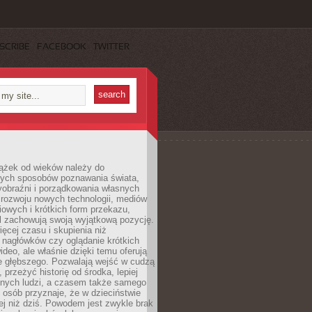
SCRIBE
FACEBOOK
TWITTER
iążek od wieków należy do
zych sposobów poznawania świata,
yobraźni i porządkowania własnych
 rozwoju nowych technologii, mediów
owych i krótkich form przekazu,
l zachowują swoją wyjątkową pozycję.
cej czasu i skupienia niż
 nagłówków czy oglądanie krótkich
ideo, ale właśnie dzięki temu oferują
e głębszego. Pozwalają wejść w cudzą
 przeżyć historię od środka, lepiej
nnych ludzi, a czasem także samego
e osób przyznaje, że w dzieciństwie
ej niż dziś. Powodem jest zwykle brak