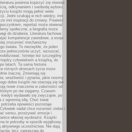
iteratura powinna kojarzyć się również
ścią, odkrywaniem i swobodą wyboru.
yciu książki mogą pełnić wiele
cji. Jedni szukają w nich wiedzy, inni
cze inni inspiracji do zmiany. Powieść
poczynkiem, reportaż może otwierać
lemy społeczne, a biografia może
gi do działania. Literatura fachowa
ijać kompetencje zawodowe, a eseje
epiej zrozumieć mechanizmy
o świata. To niezwykłe, że jeden
oże jednocześnie uczyć, wzruszać,
mobilizować. Istnieje też szczególny
 między człowiekiem a książką, do
 po latach. Ta sama historia
 w różnych okresach życia może
łnie inaczej. Zmieniają się
a, wrażliwość i pytania, jakie nosimy
tego dobre książki nie starzeją się tak
rują nowe znaczenia w zależności od
którym po nie sięgamy. Czasem
e kiedyś wydawało się zwyczajne, po
a z ogromną siłą. Choć świat
 potrzeba opowieści pozostaje
Człowiek nadal chce rozumieć siebie i
kać sensu, przeżywać emocje i
anice własnej wyobraźni. Książki
 na te potrzeby w sposób wyjątkowy,
 aktywnego uczestnictwa. Nie dają
razów, lecz zapraszają do