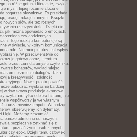
ęga po różne gatunki literackie, zwykle
łuje myśli, lepiej rozumie złożone
iada bogatsze słownictwo. To przekłada
ję, pracę i relacje z innymi. Książki
ko nowych słów, ale też różnych
isywania rzeczywistości. Dzięki nim
dzi, jak można opowiadać o emocjach,
 marzeniach czy codziennych
iach. Tego rodzaju kompetencje są
enne w świecie, w którym komunikacja
mną rolę. Nie mniej istotny jest wpływ
yobraźnię. W przeciwieństwie do
pokazuje gotowy obraz, literatura
iele przestrzeni dla umysłu czytelnika.
 twarze bohaterów, wygląd miejsc,
darzeń i brzmienie dialogów. Taka
zwija kreatywność i zdolność
strakcyjnego. Nawet prosta powieść
może pobudzać wyobraźnię bardziej
iej widowiskowa produkcja ekranowa.
ry czyta, nie tylko odbiera historię, ale
nsie współtworzy ją we własnym
iążki uczą również empatii. Wchodząc
terów, obserwujemy ich dylematy,
ci i lęki. Możemy zrozumieć
ia bardzo odmienne od naszych.
ozwala bezpiecznie zetknąć się z
matami, poznać życie osób z innych
ultur czy epok. Dzięki temu człowiek
niej zamknięty we własnym punkcie