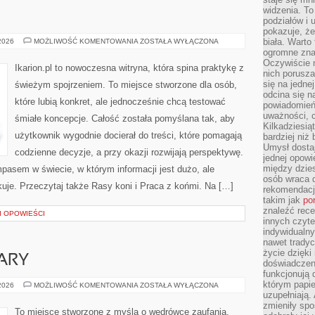
widzenia. T
podziałów i
pokazuje, ż
TRENING
biała. Warto
 2026
MOŻLIWOŚĆ KOMENTOWANIA
ZOSTAŁA WYŁĄCZONA
KONI
ogromne zna
Oczywiście n
Ikarion.pl to nowoczesna witryna, która spina praktykę z
nich porusza
się na jednej
świeżym spojrzeniem. To miejsce stworzone dla osób,
odcina się n
które lubią konkret, ale jednocześnie chcą testować
powiadomień
uważności, 
śmiałe koncepcje. Całość została pomyślana tak, aby
Kilkadziesią
użytkownik wygodnie docierał do treści, które pomagają
bardziej niż
Umysł dosta
codzienne decyzje, a przy okazji rozwijają perspektywę.
jednej opowi
między dzies
mpasem w świecie, w którym informacji jest dużo, ale
osób wraca d
je. Przeczytaj także Rasy koni i Praca z końmi. Na […]
rekomendacj
takim jak
po
znaleźć rece
 I OPOWIEŚCI
innych czyte
indywidualny
nawet trady
życie dzięk
ARY
doświadczeni
funkcjonują
którym papie
ŚWIADECTWA
 2026
MOŻLIWOŚĆ KOMENTOWANIA
ZOSTAŁA WYŁĄCZONA
WIARY
uzupełniają. 
zmieniły spo
To miejsce stworzone z myślą o wędrówce zaufania,