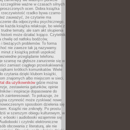
o szczególnie ważne w czasach silnych
 uproszczonych ocen. Dobra książka
e rzeczywistość rzadko bywa czarno-
 też zauważyć, że czytanie ma
czenie dla odpoczynku psychicznego.
ie każda książka relaksuje, bo wiele z
 trudne tematy, ale sam akt skupienia
 historii może działać kojąco. Czytelnik
a chwilę od natłoku bodźców,
 i bieżących problemów. To forma
choć nie zawsze tak ją nazywamy.
t minut z książką potrafi uspokoić
 bezwiedne przeglądanie telefonu.
je szansę na głębsze zanurzenie się w
eści zamiast ciągłego przeskakiwania
iątkami krótkich komunikatów. Wiele
o czytania dzięki klubom książki,
om znajomych albo miejscom w sieci,
rtal dla użytkowników
gdzie można
nzje, zestawienia gatunków, opinie
lników i inspiracje dopasowane do
ch zainteresowań. To pokazuje, że
cyjna czynność może zyskiwać nowe
i nowoczesnym sposobom dzielenia się
em. Książki nie zniknęły. Po prostu
 dziś w szerszym obiegu kulturowym, w
r, e-booki i audiobooki wzajemnie się
Audiobooki i czytniki elektroniczne
sób obcowania z literaturą, ale nie