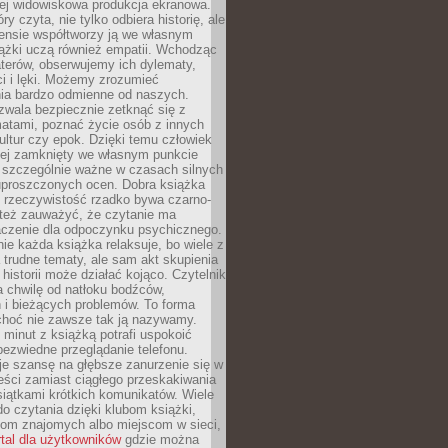
iej widowiskowa produkcja ekranowa.
ry czyta, nie tylko odbiera historię, ale
nsie współtworzy ją we własnym
iążki uczą również empatii. Wchodząc
terów, obserwujemy ich dylematy,
ci i lęki. Możemy zrozumieć
ia bardzo odmienne od naszych.
ozwala bezpiecznie zetknąć się z
matami, poznać życie osób z innych
ultur czy epok. Dzięki temu człowiek
niej zamknięty we własnym punkcie
o szczególnie ważne w czasach silnych
 uproszczonych ocen. Dobra książka
e rzeczywistość rzadko bywa czarno-
 też zauważyć, że czytanie ma
czenie dla odpoczynku psychicznego.
ie każda książka relaksuje, bo wiele z
 trudne tematy, ale sam akt skupienia
 historii może działać kojąco. Czytelnik
a chwilę od natłoku bodźców,
 i bieżących problemów. To forma
choć nie zawsze tak ją nazywamy.
t minut z książką potrafi uspokoić
 bezwiedne przeglądanie telefonu.
je szansę na głębsze zanurzenie się w
eści zamiast ciągłego przeskakiwania
iątkami krótkich komunikatów. Wiele
o czytania dzięki klubom książki,
om znajomych albo miejscom w sieci,
rtal dla użytkowników
gdzie można