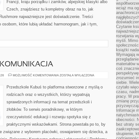
Francji, kraju porządku i zamków, alpejskiej klasyki albo
współtworzen
wciąż ma og
Czech, znajdziesz tu kompletny obraz na to, jak
anachronicz
Rushmore najważniejsze jest doświadczenie. Treści
najgłębszych
doświadczen
 osobom, które lubią układać harmonogram, jak i tym,
Czytanie ks
najważniejs
rozwijania w
myśli. Mimo
społeczności
książki nada
Wymagają wię
przeglądanie
 KOMUNIKACJA
materiałów w
coś znaczni
perspektywę,
ROZWÓJ
026
MOŻLIWOŚĆ KOMENTOWANIA
ZOSTAŁA WYŁĄCZONA
zrozumieć i
MOWY
I
siebie. Wiel
KOMUNIKACJA
Przedszkole Kubuś to platforma stworzone z myślą o
czytało więc
czasu, nadm
rodzicach oraz o wszystkich, którzy wypatrują
pracy. W pra
zmianę przy
sprawdzonych informacji na temat przedszkoli i
przyzwyczaja
żłobków. To serwis poradnikowy, w którym
Informacje m
natychmiast
rzeczywistość edukacji i rozwoju spotyka się z
obecności. N
praktycznymi wskazówkami. Strona powstała po to, by
bez utraty s
zaakceptować
cie związane z wyborem placówki, oswajaniem się dziecka, a
skupienie, k
codzienności