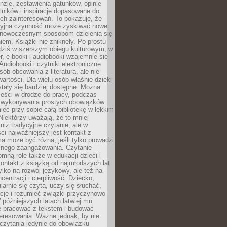
nzje, zestawienia gatunków, opinie
lników i inspiracje dopasowane do
ch zainteresowań. To pokazuje, że
cyjna czynność może zyskiwać nowe
i nowoczesnym sposobom dzielenia się
em. Książki nie zniknęły. Po prostu
 dziś w szerszym obiegu kulturowym, w
r, e-booki i audiobooki wzajemnie się
Audiobooki i czytniki elektroniczne
sób obcowania z literaturą, ale nie
wartości. Dla wielu osób właśnie dzięki
stały się bardziej dostępne. Można
eści w drodze do pracy, podczas
 wykonywania prostych obowiązków.
eć przy sobie całą bibliotekę w lekkim
Niektórzy uważają, że to mniej
niż tradycyjne czytanie, ale w
ci najważniejszy jest kontakt z
ma może być różna, jeśli tylko prowadzi
znego zaangażowania. Czytanie
mną rolę także w edukacji dzieci i
ontakt z książką od najmłodszych lat
ylko na rozwój językowy, ale też na
centracji i cierpliwość. Dziecko,
larnie się czyta, uczy się słuchać,
ację i rozumieć związki przyczynowo-
późniejszych latach łatwiej mu
e pracować z tekstem i budować
eresowania. Ważne jednak, by nie
czytania jedynie do obowiązku