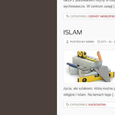
także z planowaniem rutyny w rod
wychowawcze. W centrum uwagi 
CATEGORIES:
ODPADY NIEBEZPIE
ISLAM
POSTED BY ADMIN
STY - 31 -
życia, ale szlakiem, którą można 
religijne i Islam. Na łamach tego [
CATEGORIES:
KAZACHSTAN