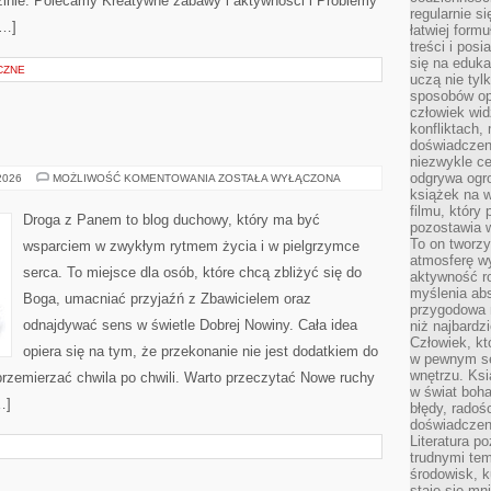
zinie. Polecamy Kreatywne zabawy i aktywności i Problemy
regularnie si
[…]
łatwiej formu
treści i pos
się na edukac
CZNE
uczą nie tyl
sposobów op
człowiek wi
konfliktach,
doświadczen
niezwykle c
odgrywa ogro
ISLAM
 2026
MOŻLIWOŚĆ KOMENTOWANIA
ZOSTAŁA WYŁĄCZONA
książek na w
filmu, który 
Droga z Panem to blog duchowy, który ma być
pozostawia w
To on tworzy
wsparciem w zwykłym rytmem życia i w pielgrzymce
atmosferę wy
serca. To miejsce dla osób, które chcą zbliżyć się do
aktywność ro
myślenia ab
Boga, umacniać przyjaźń z Zbawicielem oraz
przygodowa 
odnajdywać sens w świetle Dobrej Nowiny. Cała idea
niż najbardz
Człowiek, któ
opiera się na tym, że przekonanie nie jest dodatkiem do
w pewnym se
wnętrzu. Ks
przemierzać chwila po chwili. Warto przeczytać Nowe ruchy
w świat boha
…]
błędy, radoś
doświadczen
Literatura p
trudnymi te
środowisk, k
staje się m