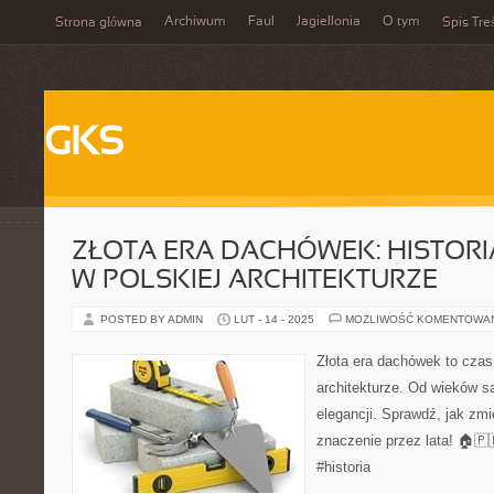
Archiwum
Faul
Jagiellonia
O tym
Strona główna
Spis Tre
GKS
ZŁOTA ERA DACHÓWEK: HISTORIA
W POLSKIEJ ARCHITEKTURZE
POSTED BY ADMIN
LUT - 14 - 2025
MOŻLIWOŚĆ KOMENTOWA
Złota era dachówek to czas
architekturze. Od wieków s
elegancji. Sprawdź, jak zmie
znaczenie przez lata! 🏠🇵
#historia