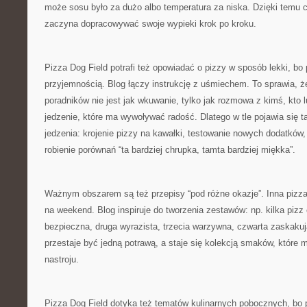
może sosu było za dużo albo temperatura za niska. Dzięki temu c
zaczyna dopracowywać swoje wypieki krok po kroku.
Pizza Dog Field potrafi też opowiadać o pizzy w sposób lekki, bo 
przyjemnością. Blog łączy instrukcję z uśmiechem. To sprawia, ż
poradników nie jest jak wkuwanie, tylko jak rozmowa z kimś, kto 
jedzenie, które ma wywoływać radość. Dlatego w tle pojawia się 
jedzenia: krojenie pizzy na kawałki, testowanie nowych dodatków, 
robienie porównań “ta bardziej chrupka, tamta bardziej miękka”.
Ważnym obszarem są też przepisy “pod różne okazje”. Inna pizza
na weekend. Blog inspiruje do tworzenia zestawów: np. kilka pizz 
bezpieczna, druga wyrazista, trzecia warzywna, czwarta zaskakuj
przestaje być jedną potrawą, a staje się kolekcją smaków, które m
nastroju.
Pizza Dog Field dotyka też tematów kulinarnych pobocznych, bo 