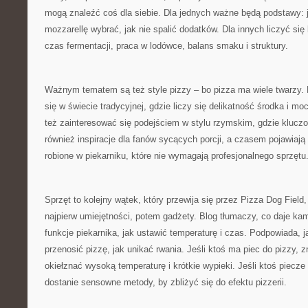
mogą znaleźć coś dla siebie. Dla jednych ważne będą podstawy: j
mozzarellę wybrać, jak nie spalić dodatków. Dla innych liczyć się
czas fermentacji, praca w lodówce, balans smaku i struktury.
Ważnym tematem są też style pizzy – bo pizza ma wiele twarzy.
się w świecie tradycyjnej, gdzie liczy się delikatność środka i m
też zainteresować się podejściem w stylu rzymskim, gdzie klucz
również inspiracje dla fanów sycących porcji, a czasem pojawiają
robione w piekarniku, które nie wymagają profesjonalnego sprzętu
Sprzęt to kolejny wątek, który przewija się przez Pizza Dog Field
najpierw umiejętności, potem gadżety. Blog tłumaczy, co daje ka
funkcje piekarnika, jak ustawić temperaturę i czas. Podpowiada, j
przenosić pizzę, jak unikać rwania. Jeśli ktoś ma piec do pizzy, zn
okiełznać wysoką temperaturę i krótkie wypieki. Jeśli ktoś piecze
dostanie sensowne metody, by zbliżyć się do efektu pizzerii.