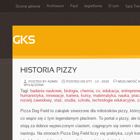
Archiwum
Faul
Jagiellonia
O tym
Strona główna
Spis Tre
GKS
HISTORIA PIZZY
POSTED BY ADMIN
POSTED ON STY - 13 - 2026
MOŻLIWOŚĆ 
WYŁĄCZONA
Tagi:
badania naukowe
,
biologia
,
chemia
,
cv
,
edukacja
,
entreprene
humanistyka
,
innowacje
,
kariera
,
kursy
,
matematyka
,
nauka
,
prac
rozwój zawodowy
,
staż
,
studia
,
szkoła
,
technologie edukacyjne
,
z
Pizza Dog Field to zakątek stworzone dla miłośników pizzy, któ
co wiąże się z tym legendarnym plackiem. To portal o pizzy, ale 
stoją za dobrze wypieczonym ciastem, ciągnącym się serem i d
nastroju. Na stronach Pizza Dog Field liczy się praktyka, czyli k