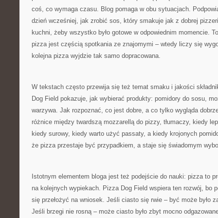
coś, co wymaga czasu. Blog pomaga w obu sytuacjach. Podpowia
dzień wcześniej, jak zrobić sos, który smakuje jak z dobrej pizzer
kuchni, żeby wszystko było gotowe w odpowiednim momencie. To
pizza jest częścią spotkania ze znajomymi – wtedy liczy się wyg
kolejna pizza wyjdzie tak samo dopracowana.
W tekstach często przewija się też temat smaku i jakości składni
Dog Field pokazuje, jak wybierać produkty: pomidory do sosu, mozz
warzywa. Jak rozpoznać, co jest dobre, a co tylko wygląda dobrz
różnice między twardszą mozzarellą do pizzy, tłumaczy, kiedy le
kiedy surowy, kiedy warto użyć passaty, a kiedy krojonych pomid
że pizza przestaje być przypadkiem, a staje się świadomym wyb
Istotnym elementem bloga jest też podejście do nauki: pizza to p
na kolejnych wypiekach. Pizza Dog Field wspiera ten rozwój, bo 
się przełożyć na wniosek. Jeśli ciasto się rwie – być może było z
Jeśli brzegi nie rosną – może ciasto było zbyt mocno odgazowane