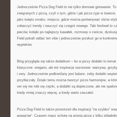
Jednocześnie Pizza Dog Field to nie tylko domowe gotowanie. To
związanych z pizzą, czyli o tym, gdzie i jak pizza żyje w świecie
jako święto smaku: miejsce, gdzie można porównywać różne style
zobaczyć trendy i nauczyć się czegoś nowego. Taki festiwal to c
pieców, kolejki po najlepszy kawałek, rozmowy o cieście, dyskusj
Field potrafi oddać ten vibe i jednocześnie przekuć go w konkre
wypieków.
Blog przygląda się także dodatkom – bo w pizzy dodatki to temat
klasyczne: oregano, ale też inspiracje sezonowe: warzywa, grzyb
i sery. Jednocześnie podkreślany jest balans: żeby dodatki wspiera
przytłaczały. Dzięki temu można tworzyć pizze harmonijne, w któ
ser się nie robi się ciężki, a dodatki są dopieczone, ale nie spal
kiedy mniej znaczy więcej, a kiedy warto zaszaleć.
Pizza Dog Field to także przestrzeń dla inspiracji “na szybko” ora
poważnie”. Czasem masz ochotę na prostą pizzę z kilku składni