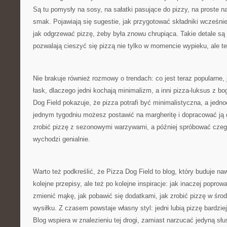
Są tu pomysły na sosy, na sałatki pasujące do pizzy, na proste n
smak. Pojawiają się sugestie, jak przygotować składniki wcześnie
jak odgrzewać pizzę, żeby była znowu chrupiąca. Takie detale są
pozwalają cieszyć się pizzą nie tylko w momencie wypieku, ale te
Nie brakuje również rozmowy o trendach: co jest teraz popularne, 
łask, dlaczego jedni kochają minimalizm, a inni pizza-luksus z b
Dog Field pokazuje, że pizza potrafi być minimalistyczna, a jed
jednym tygodniu możesz postawić na margheritę i dopracować ją 
zrobić pizzę z sezonowymi warzywami, a później spróbować czego
wychodzi genialnie.
Warto też podkreślić, że Pizza Dog Field to blog, który buduje na
kolejne przepisy, ale też po kolejne inspiracje: jak inaczej poprow
zmienić mąkę, jak pobawić się dodatkami, jak zrobić pizzę w środ
wysiłku. Z czasem powstaje własny styl: jedni lubią pizzę bardziej
Blog wspiera w znalezieniu tej drogi, zamiast narzucać jedyną słu