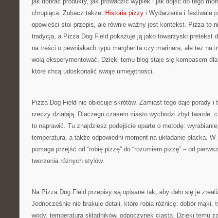
jak dobrać produkty, jak prowadzić wypiek i jak dojść do tego mo
chrupiąca. Zobacz także:
Historia pizzy
i Wydarzenia i festiwale p
opowieści stoi przepis, ale równie ważny jest kontekst. Pizza to ni
tradycja, a Pizza Dog Field pokazuje ją jako towarzyski pretekst 
na treści o pewniakach typu margherita czy marinara, ale też na in
wolą eksperymentować. Dzięki temu blog staje się kompasem dla
które chcą udoskonalić swoje umiejętności.
Pizza Dog Field nie obiecuje skrótów. Zamiast tego daje porady i
rzeczy działają. Dlaczego czasem ciasto wychodzi zbyt twarde, 
to naprawić. Tu znajdziesz podejście oparte o metodę: wyrabianie
temperatura, a także odpowiedni moment na układanie placka. W 
pomaga przejść od “robię pizzę” do “rozumiem pizzę” – od pier
tworzenia różnych stylów.
Na Pizza Dog Field przepisy są opisane tak, aby dało się je zrea
Jednocześnie nie brakuje detali, które robią różnicę: dobór mąki, ty
wody, temperatura składników, odpoczynek ciasta. Dzięki temu zar