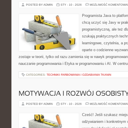
POSTED BY ADMIN
STY - 10 - 2026
MOŻLIWOŚĆ KOMENTOWA
Programista Java to platfo
chcą uczyć się Javy w prak
programistyczną, ale też dla
szukają praktycznych techni
learningowe, czytelnia, a p
oparte o codzienne wyzwani
zostaje w teorii, tylko od razu zamienia się w nawyk programowan
nauczanie programowania i Etyka w programowaniu i AI. W centr
CATEGORIES:
TECHNIKI FARBOWANIA I OZDABIANIA TKANIN
MOTYWACJA I ROZWÓJ OSOBIST
POSTED BY ADMIN
STY - 10 - 2026
MOŻLIWOŚĆ KOMENTOWA
Cześć! Jeśli szukasz miejs
odżywianiem i konkretnym 