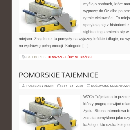
myślą o osobach, które mar
wyprawę do Oz albo po pros
rytmie ciekawości. To miej
spotykają się z historiami z
sightseeing zamienia się w
miejsca. Znajdziesz tu pomysły na wyjazdy krótkie i długie, na wy
na wędrówkę pełną emocji. Kategorie […]
CATEGORIES:
TIENSZAN – GÓRY NIEBIAŃSKIE
POMORSKIE TAJEMNICE
POSTED BY ADMIN
STY - 15 - 2026
MOŻLIWOŚĆ KOMENTOWA
WŻCh Trójmiasto to przestrz
którzy pragną rozwijać rel
życiu. Strona internetowa t
została pomyślana jako czy
każdego, kto szuka kolejneg