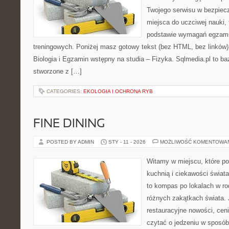
Twojego serwisu w bezpieczn
miejsca do uczciwej nauki,
podstawie wymagań egzami
treningowych. Poniżej masz gotowy tekst (bez HTML, bez linków)
Biologia i Egzamin wstępny na studia – Fizyka. Sqlmedia.pl to b
stworzone z […]
CATEGORIES:
EKOLOGIA I OCHRONA RYB
FINE DINING
POSTED BY ADMIN
STY - 11 - 2026
MOŻLIWOŚĆ KOMENTOWA
Witamy w miejscu, które p
kuchnią i ciekawości świat
to kompas po lokalach w r
różnych zakątkach świata. 
restauracyjne nowości, ceni
czytać o jedzeniu w sposób 