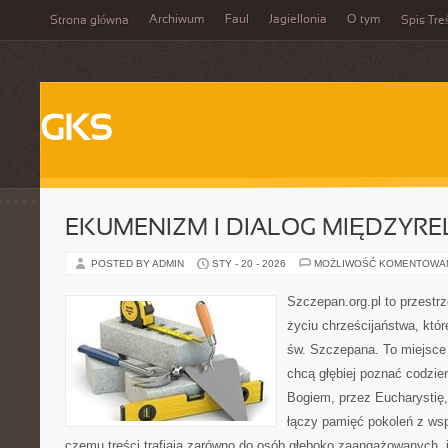
Archiwum
Faul
Jagiellonia
O tym
Strona główna
Spis Tre
GKS
EKUMENIZM I DIALOG MIĘDZYREL
POSTED BY ADMIN
STY - 20 - 2026
MOŻLIWOŚĆ KOMENTOWA
Szczepan.org.pl to przestr
życiu chrześcijaństwa, któr
św. Szczepana. To miejsce 
chcą głębiej poznać codzie
Bogiem, przez Eucharystię,
łączy pamięć pokoleń z ws
czemu treści trafiają zarówno do osób głęboko zaangażowanych, ja