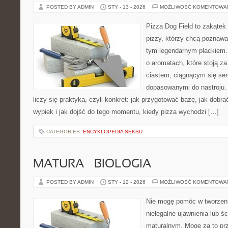
POSTED BY ADMIN
STY - 13 - 2026
MOŻLIWOŚĆ KOMENTOWA
Pizza Dog Field to zakątek
pizzy, którzy chcą poznawa
tym legendarnym plackiem. T
o aromatach, które stoją 
ciastem, ciągnącym się se
dopasowanymi do nastroju. 
liczy się praktyka, czyli konkret: jak przygotować bazę, jak dobra
wypiek i jak dojść do tego momentu, kiedy pizza wychodzi […]
CATEGORIES:
ENCYKLOPEDIA SEKSU
MATURA – BIOLOGIA
POSTED BY ADMIN
STY - 12 - 2026
MOŻLIWOŚĆ KOMENTOWA
Nie mogę pomóc w tworzeniu
nielegalne ujawnienia lub ś
maturalnym. Mogę za to prz