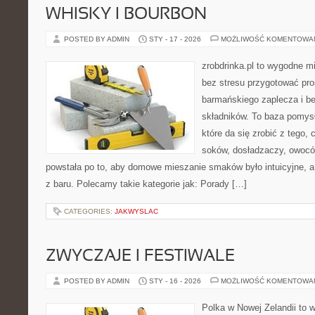
WHISKY I BOURBON
POSTED BY ADMIN
STY - 17 - 2026
MOŻLIWOŚĆ KOMENTOWA
zrobdrinka.pl to wygodne mi
bez stresu przygotować pro
barmańskiego zaplecza i b
składników. To baza pomys
które da się zrobić z tego,
soków, dosładzaczy, owoców
powstała po to, aby domowe mieszanie smaków było intuicyjne, a
z baru. Polecamy takie kategorie jak: Porady […]
CATEGORIES:
JAKWYSLAC
ZWYCZAJE I FESTIWALE
POSTED BY ADMIN
STY - 16 - 2026
MOŻLIWOŚĆ KOMENTOWA
Polka w Nowej Zelandii to 