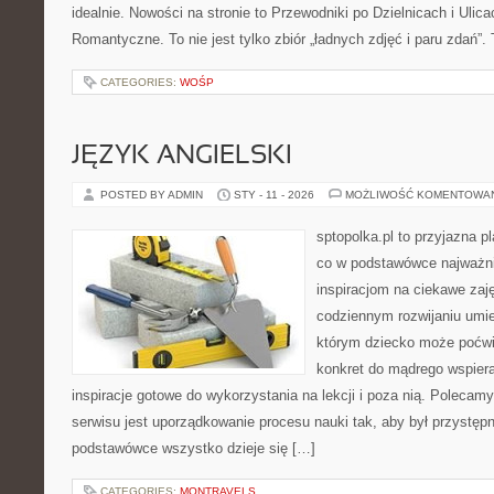
idealnie. Nowości na stronie to Przewodniki po Dzielnicach i Ulica
Romantyczne. To nie jest tylko zbiór „ładnych zdjęć i paru zdań”.
CATEGORIES:
WOŚP
JĘZYK ANGIELSKI
POSTED BY ADMIN
STY - 11 - 2026
MOŻLIWOŚĆ KOMENTOWA
sptopolka.pl to przyjazna 
co w podstawówce najważni
inspiracjom na ciekawe zaj
codziennym rozwijaniu umie
którym dziecko może poćwic
konkret do mądrego wspiera
inspiracje gotowe do wykorzystania na lekcji i poza nią. Polecam
serwisu jest uporządkowanie procesu nauki tak, aby był przystępn
podstawówce wszystko dzieje się […]
CATEGORIES:
MONTRAVELS