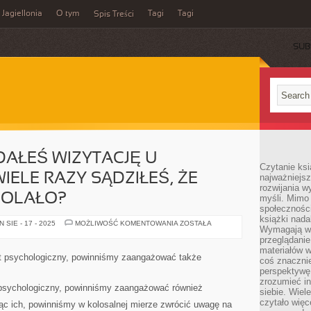
Jagiellonia
O tym
Tagi
Tagi
Spis Treści
SUB
DAŁEŚ WIZYTACJĘ U
Czytanie ks
IELE RAZY SĄDZIŁEŚ, ŻE
najważniejs
rozwijania w
BOLAŁO?
myśli. Mimo
społeczności
książki nada
ILE
SIE - 17 - 2025
MOŻLIWOŚĆ KOMENTOWANIA
ZOSTAŁA
Wymagają wię
RAZY
ODKŁADAŁEŚ
przeglądanie
WIZYTACJĘ
materiałów w
U
net psychologiczny, powinniśmy zaangażować także
coś znaczni
DENTYSTY?
JAK
perspektywę,
WIELE
zrozumieć i
RAZY
 psychologiczny, powinniśmy zaangażować również
siebie. Wiel
SĄDZIŁEŚ,
ŻE
czytało więc
c ich, powinniśmy w kolosalnej mierze zwrócić uwagę na
ZNOWU