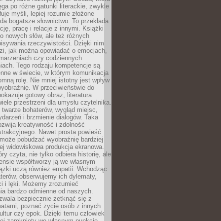
ęga po różne gatunki literackie, zwykle
łuje myśli, lepiej rozumie złożone
iada bogatsze słownictwo. To przekłada
ję, pracę i relacje z innymi. Książki
ko nowych słów, ale też różnych
isywania rzeczywistości. Dzięki nim
dzi, jak można opowiadać o emocjach,
 marzeniach czy codziennych
iach. Tego rodzaju kompetencje są
enne w świecie, w którym komunikacja
mną rolę. Nie mniej istotny jest wpływ
yobraźnię. W przeciwieństwie do
pokazuje gotowy obraz, literatura
iele przestrzeni dla umysłu czytelnika.
 twarze bohaterów, wygląd miejsc,
darzeń i brzmienie dialogów. Taka
zwija kreatywność i zdolność
strakcyjnego. Nawet prosta powieść
może pobudzać wyobraźnię bardziej
iej widowiskowa produkcja ekranowa.
ry czyta, nie tylko odbiera historię, ale
nsie współtworzy ją we własnym
iążki uczą również empatii. Wchodząc
terów, obserwujemy ich dylematy,
ci i lęki. Możemy zrozumieć
ia bardzo odmienne od naszych.
ozwala bezpiecznie zetknąć się z
matami, poznać życie osób z innych
ultur czy epok. Dzięki temu człowiek
niej zamknięty we własnym punkcie