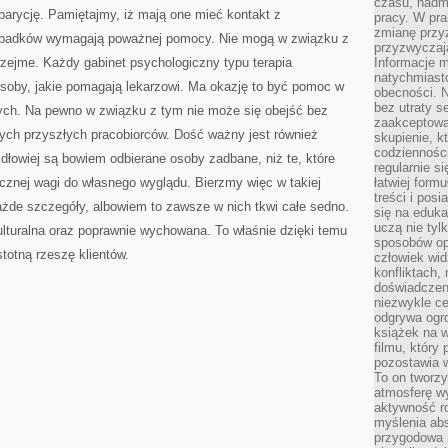
czasu, nadm
BĘDZIE
aparycję. Pamiętajmy, iż mają one mieć kontakt z
BOLAŁO?
pracy. W pra
zmianę przy
zypadków wymagają poważnej pomocy. Nie mogą w związku z
przyzwyczaja
zejme. Każdy gabinet psychologiczny typu terapia
Informacje m
natychmiast
oby, jakie pomagają lekarzowi. Ma okazję to być pomoc w
obecności. N
bez utraty s
ych. Na pewno w związku z tym nie może się obejść bez
zaakceptować
nych przyszłych pracobiorców. Dość ważny jest również
skupienie, k
codzienności
idłowiej są bowiem odbierane osoby zadbane, niż te, które
regularnie si
ycznej wagi do własnego wyglądu. Bierzmy więc w takiej
łatwiej formu
treści i pos
ażde szczegóły, albowiem to zawsze w nich tkwi całe sedno.
się na edukac
uczą nie tyl
lturalna oraz poprawnie wychowana. To właśnie dzięki temu
sposobów op
totną rzeszę klientów.
człowiek wi
konfliktach,
doświadczen
niezwykle c
odgrywa ogro
książek na w
filmu, który 
pozostawia w
To on tworzy
atmosferę wy
aktywność ro
myślenia ab
przygodowa 