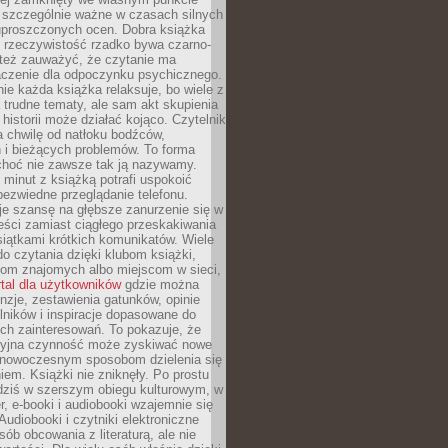
o szczególnie ważne w czasach silnych
 uproszczonych ocen. Dobra książka
e rzeczywistość rzadko bywa czarno-
 też zauważyć, że czytanie ma
czenie dla odpoczynku psychicznego.
ie każda książka relaksuje, bo wiele z
 trudne tematy, ale sam akt skupienia
 historii może działać kojąco. Czytelnik
a chwilę od natłoku bodźców,
 i bieżących problemów. To forma
choć nie zawsze tak ją nazywamy.
t minut z książką potrafi uspokoić
 bezwiedne przeglądanie telefonu.
je szansę na głębsze zanurzenie się w
eści zamiast ciągłego przeskakiwania
iątkami krótkich komunikatów. Wiele
o czytania dzięki klubom książki,
om znajomych albo miejscom w sieci,
rtal dla użytkowników
gdzie można
nzje, zestawienia gatunków, opinie
lników i inspiracje dopasowane do
ch zainteresowań. To pokazuje, że
cyjna czynność może zyskiwać nowe
i nowoczesnym sposobom dzielenia się
em. Książki nie zniknęły. Po prostu
 dziś w szerszym obiegu kulturowym, w
r, e-booki i audiobooki wzajemnie się
Audiobooki i czytniki elektroniczne
sób obcowania z literaturą, ale nie