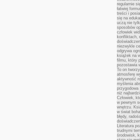
regularnie si
łatwiej formu
treści i pos
się na edukac
uczą nie tyl
sposobów op
człowiek wi
konfliktach,
doświadczen
niezwykle c
odgrywa ogro
książek na w
filmu, który 
pozostawia w
To on tworzy
atmosferę wy
aktywność ro
myślenia ab
przygodowa 
niż najbardz
Człowiek, któ
w pewnym se
wnętrzu. Ks
w świat boha
błędy, radoś
doświadczen
Literatura p
trudnymi te
środowisk, k
staje się m