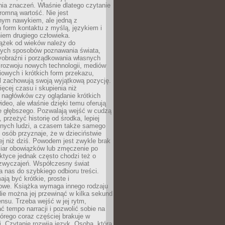
ia znaczeń. Właśnie dlatego czytanie
romną wartość. Nie jest
nym nawykiem, ale jedną z
 form kontaktu z myślą, językiem i
iem drugiego człowieka.
iążek od wieków należy do
zych sposobów poznawania świata,
yobraźni i porządkowania własnych
 rozwoju nowych technologii, mediów
owych i krótkich form przekazu,
l zachowują swoją wyjątkową pozycję.
cej czasu i skupienia niż
 nagłówków czy oglądanie krótkich
ideo, ale właśnie dzięki temu oferują
e głębszego. Pozwalają wejść w cudzą
 przeżyć historię od środka, lepiej
nnych ludzi, a czasem także samego
e osób przyznaje, że w dzieciństwie
ej niż dziś. Powodem jest zwykle brak
iar obowiązków lub zmęczenie po
ktyce jednak często chodzi też o
zwyczajeń. Współczesny świat
 nas do szybkiego odbioru treści.
ają być krótkie, proste i
owe. Książka wymaga innego rodzaju
ie można jej przewinąć w kilka sekund
ensu. Trzeba wejść w jej rytm,
 tempo narracji i pozwolić sobie na
tórego coraz częściej brakuje w
. Czytanie rozwija język. Osoba, która