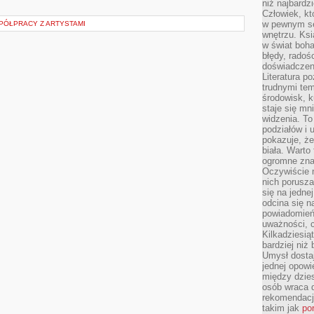
niż najbardz
Człowiek, któ
w pewnym se
PÓŁPRACY Z ARTYSTAMI
wnętrzu. Ks
w świat boha
błędy, radoś
doświadczen
Literatura p
trudnymi te
środowisk, k
staje się m
widzenia. T
podziałów i
pokazuje, ż
biała. Warto
ogromne zna
Oczywiście n
nich porusza
się na jednej
odcina się n
powiadomień
uważności, 
Kilkadziesią
bardziej niż
Umysł dosta
jednej opowi
między dzies
osób wraca d
rekomendacj
takim jak
po