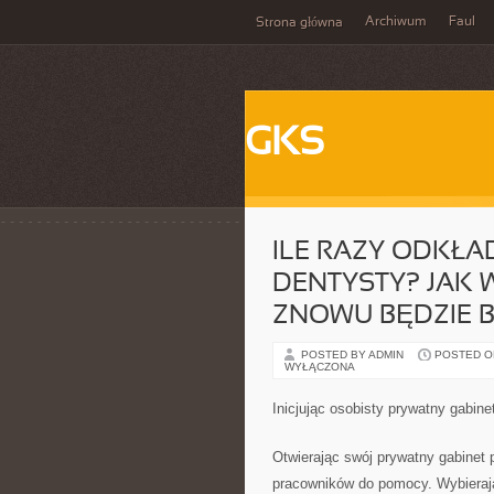
Archiwum
Faul
Strona główna
GKS
ILE RAZY ODKŁA
DENTYSTY? JAK W
ZNOWU BĘDZIE 
POSTED BY ADMIN
POSTED ON 
WYŁĄCZONA
Inicjując osobisty prywatny gabi
Otwierając swój prywatny gabinet
pracowników do pomocy. Wybierają