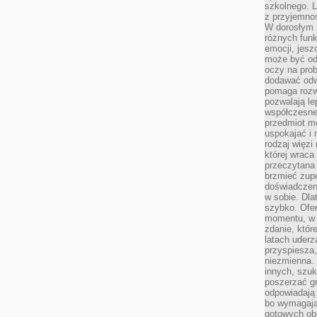
szkolnego. L
z przyjemno
W dorosłym ż
różnych funk
emocji, jesz
może być od
oczy na prob
dodawać odwa
pomaga rozw
pozwalają l
współczesneg
przedmiot m
uspokajać i 
rodzaj więzi
której wraca
przeczytana
brzmieć zupe
doświadczeni
w sobie. Dla
szybko. Ofe
momentu, w 
zdanie, któr
latach uderz
przyspiesza,
niezmienna. 
innych, szu
poszerzać gr
odpowiadają
bo wymagają
gotowych ob