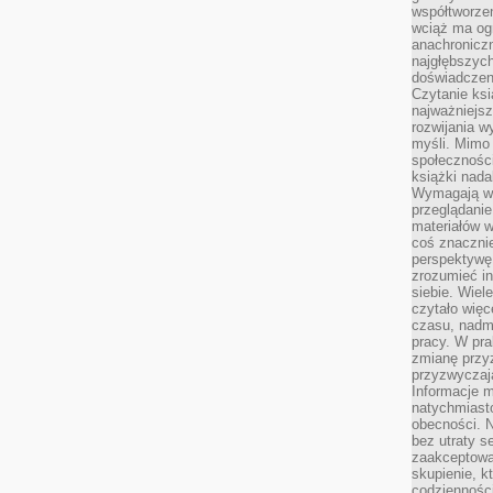
współtworzen
wciąż ma og
anachronicz
najgłębszych
doświadczen
Czytanie ks
najważniejs
rozwijania w
myśli. Mimo
społeczności
książki nada
Wymagają wię
przeglądanie
materiałów w
coś znaczni
perspektywę,
zrozumieć i
siebie. Wiel
czytało więc
czasu, nadm
pracy. W pra
zmianę przy
przyzwyczaja
Informacje m
natychmiast
obecności. N
bez utraty s
zaakceptować
skupienie, k
codzienności