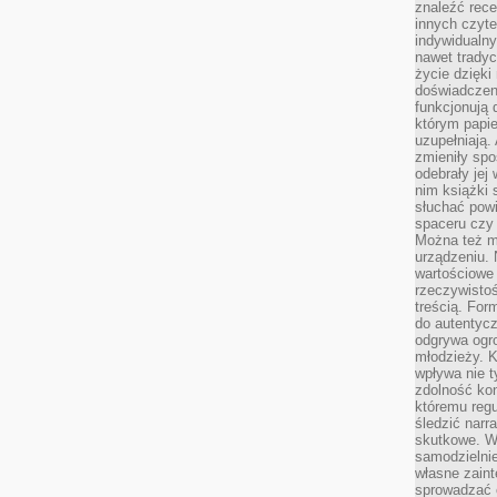
znaleźć rece
innych czyte
indywidualny
nawet trady
życie dzięk
doświadczeni
funkcjonują
którym papie
uzupełniają. 
zmieniły spo
odebrały jej 
nim książki 
słuchać powi
spaceru czy
Można też mi
urządzeniu. 
wartościowe 
rzeczywistoś
treścią. For
do autentyc
odgrywa ogro
młodzieży. K
wpływa nie t
zdolność kon
któremu regu
śledzić narr
skutkowe. W 
samodzielni
własne zaint
sprowadzać 