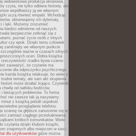
iej widowiskowa produkcja ekranowa.
ry czyta, nie tylko odbiera historię, ale
nsie współtworzy ją we własnym
iążki uczą również empatii. Wchodząc
terów, obserwujemy ich dylematy,
ci i lęki. Możemy zrozumieć
ia bardzo odmienne od naszych.
ozwala bezpiecznie zetknąć się z
matami, poznać życie osób z innych
ultur czy epok. Dzięki temu człowiek
niej zamknięty we własnym punkcie
o szczególnie ważne w czasach silnych
 uproszczonych ocen. Dobra książka
e rzeczywistość rzadko bywa czarno-
 też zauważyć, że czytanie ma
czenie dla odpoczynku psychicznego.
ie każda książka relaksuje, bo wiele z
 trudne tematy, ale sam akt skupienia
 historii może działać kojąco. Czytelnik
a chwilę od natłoku bodźców,
 i bieżących problemów. To forma
choć nie zawsze tak ją nazywamy.
t minut z książką potrafi uspokoić
 bezwiedne przeglądanie telefonu.
je szansę na głębsze zanurzenie się w
eści zamiast ciągłego przeskakiwania
iątkami krótkich komunikatów. Wiele
o czytania dzięki klubom książki,
om znajomych albo miejscom w sieci,
rtal dla użytkowników
gdzie można