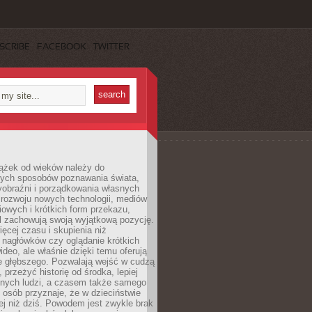
SCRIBE
FACEBOOK
TWITTER
iążek od wieków należy do
zych sposobów poznawania świata,
yobraźni i porządkowania własnych
 rozwoju nowych technologii, mediów
owych i krótkich form przekazu,
l zachowują swoją wyjątkową pozycję.
cej czasu i skupienia niż
 nagłówków czy oglądanie krótkich
ideo, ale właśnie dzięki temu oferują
e głębszego. Pozwalają wejść w cudzą
 przeżyć historię od środka, lepiej
nnych ludzi, a czasem także samego
e osób przyznaje, że w dzieciństwie
ej niż dziś. Powodem jest zwykle brak