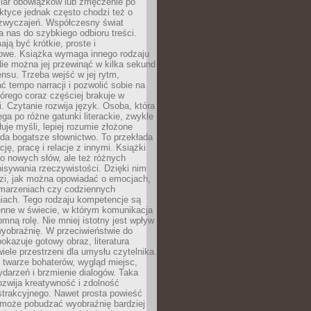
iar obowiązków lub zmęczenie po
ktyce jednak często chodzi też o
zwyczajeń. Współczesny świat
 nas do szybkiego odbioru treści.
ają być krótkie, proste i
owe. Książka wymaga innego rodzaju
ie można jej przewinąć w kilka sekund
ensu. Trzeba wejść w jej rytm,
 tempo narracji i pozwolić sobie na
tórego coraz częściej brakuje w
. Czytanie rozwija język. Osoba, która
ęga po różne gatunki literackie, zwykle
łuje myśli, lepiej rozumie złożone
iada bogatsze słownictwo. To przekłada
ję, pracę i relacje z innymi. Książki
ko nowych słów, ale też różnych
isywania rzeczywistości. Dzięki nim
dzi, jak można opowiadać o emocjach,
 marzeniach czy codziennych
iach. Tego rodzaju kompetencje są
enne w świecie, w którym komunikacja
mną rolę. Nie mniej istotny jest wpływ
yobraźnię. W przeciwieństwie do
pokazuje gotowy obraz, literatura
iele przestrzeni dla umysłu czytelnika.
 twarze bohaterów, wygląd miejsc,
darzeń i brzmienie dialogów. Taka
zwija kreatywność i zdolność
strakcyjnego. Nawet prosta powieść
może pobudzać wyobraźnię bardziej