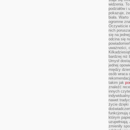
widzenia. T
podziałów i
pokazuje, ż
biała. Warto
ogromne zna
Oczywiście n
nich porusza
się na jednej
odcina się n
powiadomień
uważności, 
Kilkadziesią
bardziej niż
Umysł dosta
jednej opowi
między dzies
osób wraca d
rekomendacj
takim jak
po
znaleźć rece
innych czyte
indywidualny
nawet trady
życie dzięk
doświadczeni
funkcjonują
którym papie
uzupełniają. 
zmieniły spo