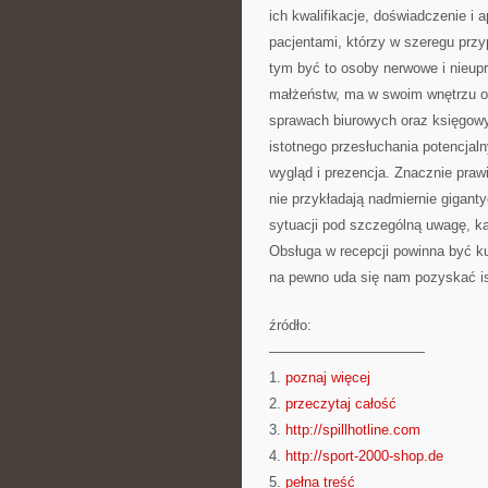
ich kwalifikacje, doświadczenie i 
pacjentami, którzy w szeregu pr
tym być to osoby nerwowe i nieupr
małżeństw, ma w swoim wnętrzu os
sprawach biurowych oraz księgow
istotnego przesłuchania potencjal
wygląd i prezencja. Znacznie praw
nie przykładają nadmiernie gigant
sytuacji pod szczególną uwagę, k
Obsługa w recepcji powinna być ku
na pewno uda się nam pozyskać is
źródło:
———————————
1.
poznaj więcej
2.
przeczytaj całość
3.
http://spillhotline.com
4.
http://sport-2000-shop.de
5.
pełna treść