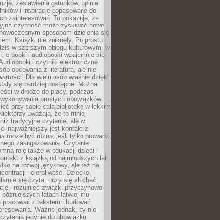
nzje, zestawienia gatunków, opinie
lników i inspiracje dopasowane do
ch zainteresowań. To pokazuje, że
cyjna czynność może zyskiwać nowe
i nowoczesnym sposobom dzielenia się
em. Książki nie zniknęły. Po prostu
 dziś w szerszym obiegu kulturowym, w
r, e-booki i audiobooki wzajemnie się
Audiobooki i czytniki elektroniczne
sób obcowania z literaturą, ale nie
wartości. Dla wielu osób właśnie dzięki
stały się bardziej dostępne. Można
eści w drodze do pracy, podczas
 wykonywania prostych obowiązków.
eć przy sobie całą bibliotekę w lekkim
Niektórzy uważają, że to mniej
niż tradycyjne czytanie, ale w
ci najważniejszy jest kontakt z
ma może być różna, jeśli tylko prowadzi
znego zaangażowania. Czytanie
mną rolę także w edukacji dzieci i
ontakt z książką od najmłodszych lat
ylko na rozwój językowy, ale też na
centracji i cierpliwość. Dziecko,
larnie się czyta, uczy się słuchać,
ację i rozumieć związki przyczynowo-
późniejszych latach łatwiej mu
e pracować z tekstem i budować
eresowania. Ważne jednak, by nie
czytania jedynie do obowiązku